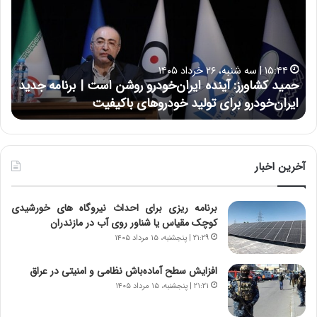
ی
ی
د
ن
ک
ع
ش
ل
ا
ا
۱۵:۴۴ | سه شنبه، ۲۶ خرداد ۱۴۰۵
و
ی
حمید کشاورز: آینده ایران‌خودرو روشن است | برنامه جدید
ح
ر
ی
ایران‌خودرو برای تولید خودروهای باکیفیت
ن
ز
:
:
د
آ
ر
ی
ط
ن
و
آخرین اخبار
د
ل
ه
ت
برنامه ریزی برای احداث نیروگاه های خورشیدی
ا
ا
کوچک مقیاس یا شناور روی آب در مازندران
ی
ر
ر
ی
۲۱:۲۹ | پنجشنبه، ۱۵ مرداد ۱۴۰۵
ا
خ
ن‌
ا
افزایش سطح آماده‌باش نظامی و امنیتی در عراق
خ
ی
۲۱:۲۱ | پنجشنبه، ۱۵ مرداد ۱۴۰۵
و
ر
د
ا