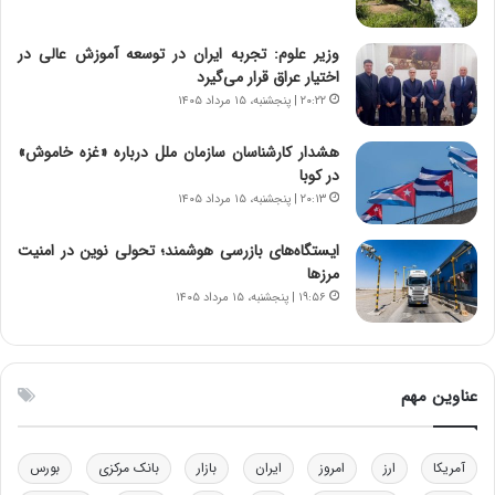
ی
ن
ر
س
وزیر علوم: تجربه ایران در توسعه آموزش عالی در
ا
ت
اختیار عراق قرار می‌گیرد
ن‌
ه
خ
د
۲۰:۲۲ | پنجشنبه، ۱۵ مرداد ۱۴۰۵
و
ر
د
م
هشدار کارشناسان سازمان ملل درباره «غزه‌ خاموش»
ر
ق
در کوبا
و
ا
۲۰:۱۳ | پنجشنبه، ۱۵ مرداد ۱۴۰۵
ب
ب
ر
ل
ایستگاه‌های بازرسی هوشمند؛ تحولی نوین در امنیت
ا
چ
مرزها
ی
ن
۱۹:۵۶ | پنجشنبه، ۱۵ مرداد ۱۴۰۵
ت
ی
و
ن
ل
ق
ی
د
عناوین مهم
د
ر
خ
ت
و
ی
آمریکا
ارز
امروز
ایران
بازار
بانک مرکزی
بورس
د
ب