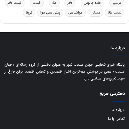
ر
ا
ترامپ
جاده چالوس
دلار
طلا
قیمت
قیمت دلار
و
ی
ه
س
قیمت طلا
مسکن
هواشناسی
پیش بینی هوا
کرونا
ا
ت
ی
د
ب
ا
ک
درباره ما
ی
ف
ی
پایگاه خبری-تحلیلی جهان صنعت نیوز به عنوان بخشی از گروه رسانه‌ای «جهان
ت
صنعت» سعی در پوشش مهم‌ترین اخبار اقتصادی و تحلیل اقتصاد ایران فارغ از
جهت‌گیری‌های سیاسی دارد.
دسترسی سریع
درباره ما
تماس با ما