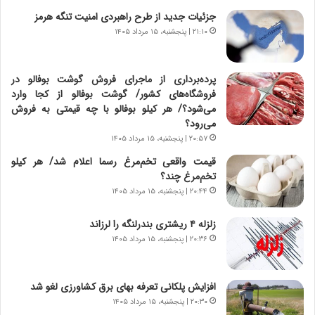
ر
ن
جزئیات جدید از طرح راهبردی امنیت تنگه هرمز
و
،
۲۱:۱۰ | پنجشنبه، ۱۵ مرداد ۱۴۰۵
ر
ه
و
ی
ش
چ
پرده‌برداری از ماجرای فروش گوشت بوفالو در
ن
گ
فروشگاه‌های کشور/ گوشت بوفالو از کجا وارد
ا
ا
می‌شود؟/ هر کیلو بوفالو با چه قیمتی به فروش
س
ه
می‌رود؟
ت
ج
۲۰:۵۷ | پنجشنبه، ۱۵ مرداد ۱۴۰۵
|
ز
ب
ا
قیمت واقعی تخم‌مرغ رسما اعلام شد/ هر کیلو
ر
ی
تخم‌مرغ چند؟
ن
ن
۲۰:۴۴ | پنجشنبه، ۱۵ مرداد ۱۴۰۵
ا
ج
م
ن
زلزله ۴ ریشتری بندرلنگه را لرزاند
ه
گ
۲۰:۳۶ | پنجشنبه، ۱۵ مرداد ۱۴۰۵
ج
،
د
ن
ی
ت
افزایش پلکانی تعرفه بهای برق کشاورزی لغو شد
د
و
۲۰:۳۰ | پنجشنبه، ۱۵ مرداد ۱۴۰۵
ا
ا