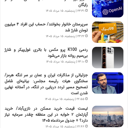
و
،
رایگان
ر
ه
۲۳:۳۱ | پنجشنبه، ۱۵ مرداد ۱۴۰۵
و
ی
ش
چ
سرپرستان خانوار بخوانند/ حساب این افراد ۴ میلیون
ن
گ
تومان شارژ شد
ا
ا
۲۳:۲۲ | پنجشنبه، ۱۵ مرداد ۱۴۰۵
س
ه
ت
ج
ردمی K100 پرو مکس با باتری غول‌پیکر و شارژ
|
ز
بی‌سیم روانه بازار می‌شود
ب
ا
ر
۲۳:۱۰ | پنجشنبه، ۱۵ مرداد ۱۴۰۵
ی
ن
ن
ا
ج
جزئیاتی از مذاکرات ایران و عمان بر سر تنگه هرمز/
م
ن
سخنگوی هیات رئیسه مجلس: بیانیه‌ای شامل
ه
گ
تصحیح مسیر تردد دریایی در تنگه، در آستانه نهایی
ج
،
شدن است
د
ن
۲۲:۵۵ | پنجشنبه، ۱۵ مرداد ۱۴۰۵
ی
ت
لیست قیمت خرید مسکن در نازی‌آباد/ خرید
د
و
آپارتمان ۲ خوابه در این منطقه چقدر سرمایه نیاز
ا
ا
دارد؟ + جدول مردادماه ۱۴۰۵
ی
ن
۲۲:۴۶ | پنجشنبه، ۱۵ مرداد ۱۴۰۵