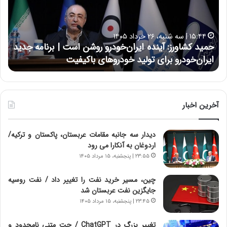
ک
ع
ش
ل
ا
ا
۱۵:۴۴ | سه شنبه، ۲۶ خرداد ۱۴۰۵
و
ی
حمید کشاورز: آینده ایران‌خودرو روشن است | برنامه جدید
ح
ر
ی
ایران‌خودرو برای تولید خودروهای باکیفیت
ن
ز
:
:
د
آ
ر
ی
ط
ن
و
آخرین اخبار
د
ل
ه
ت
دیدار سه جانبه مقامات عربستان، پاکستان و ترکیه/
ا
ا
اردوغان به آنکارا می رود
ی
ر
ر
ی
۲۳:۵۵ | پنجشنبه، ۱۵ مرداد ۱۴۰۵
ا
خ
ن‌
ا
چین، مسیر خرید نفت را تغییر داد / نفت روسیه
خ
ی
جایگزین نفت عربستان شد
و
ر
۲۳:۴۵ | پنجشنبه، ۱۵ مرداد ۱۴۰۵
د
ا
ر
ن
تغییر بزرگ در ChatGPT / چت متنی نامحدود و