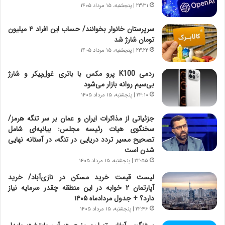
ر
ه
۲۳:۳۱ | پنجشنبه، ۱۵ مرداد ۱۴۰۵
و
ی
ش
چ
سرپرستان خانوار بخوانند/ حساب این افراد ۴ میلیون
ن
گ
تومان شارژ شد
ا
ا
۲۳:۲۲ | پنجشنبه، ۱۵ مرداد ۱۴۰۵
س
ه
ت
ج
ردمی K100 پرو مکس با باتری غول‌پیکر و شارژ
|
ز
بی‌سیم روانه بازار می‌شود
ب
ا
ر
۲۳:۱۰ | پنجشنبه، ۱۵ مرداد ۱۴۰۵
ی
ن
ن
ا
ج
جزئیاتی از مذاکرات ایران و عمان بر سر تنگه هرمز/
م
ن
سخنگوی هیات رئیسه مجلس: بیانیه‌ای شامل
ه
گ
تصحیح مسیر تردد دریایی در تنگه، در آستانه نهایی
ج
،
شدن است
د
ن
۲۲:۵۵ | پنجشنبه، ۱۵ مرداد ۱۴۰۵
ی
ت
لیست قیمت خرید مسکن در نازی‌آباد/ خرید
د
و
آپارتمان ۲ خوابه در این منطقه چقدر سرمایه نیاز
ا
ا
دارد؟ + جدول مردادماه ۱۴۰۵
ی
ن
۲۲:۴۶ | پنجشنبه، ۱۵ مرداد ۱۴۰۵
ر
س
ا
ت