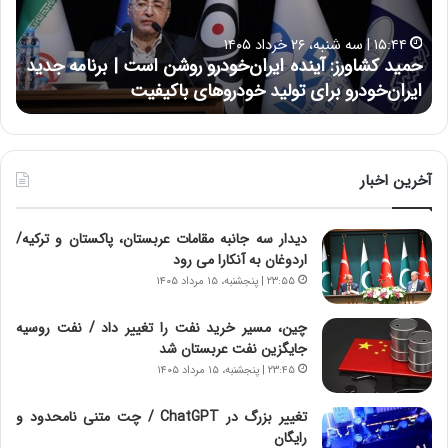
ش
ل
ا
ا
۱۵:۴۴ | سه شنبه، ۲۶ خرداد ۱۴۰۵
و
ی
حمید کشاورز: آینده ایران‌خودرو روشن است | برنامه جدید
ح
ر
ی
ایران‌خودرو برای تولید خودروهای باکیفیت
ن
ز
:
:
د
آ
ر
ی
ط
ن
و
آخرین اخبار
د
ل
ه
ت
دیدار سه جانبه مقامات عربستان، پاکستان و ترکیه/
ا
ا
اردوغان به آنکارا می رود
ی
ر
ر
ی
۲۳:۵۵ | پنجشنبه، ۱۵ مرداد ۱۴۰۵
ا
خ
ن‌
ا
چین، مسیر خرید نفت را تغییر داد / نفت روسیه
خ
ی
جایگزین نفت عربستان شد
و
ر
۲۳:۴۵ | پنجشنبه، ۱۵ مرداد ۱۴۰۵
د
ا
ر
ن
تغییر بزرگ در ChatGPT / چت متنی نامحدود و
و
،
رایگان