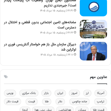
سخنگوی آبفای تهران: وضعیت آب پایتخت پایدار
ن‌
ه
است/ جیره‌بندی نداریم
خ
د
۲۲:۳۱ | پنجشنبه، ۱۵ مرداد ۱۴۰۵
و
ر
د
م
سامانه‌های تامین اجتماعی بدون قطعی و اختلال در
ر
ق
دسترس است
و
ا
۲۲:۲۲ | پنجشنبه، ۱۵ مرداد ۱۴۰۵
ب
ب
ر
ل
دبیرکل سازمان ملل باز هم خواستار آتش‌بس فوری در
ا
چ
اوکراین شد
ی
ن
۲۲:۱۱ | پنجشنبه، ۱۵ مرداد ۱۴۰۵
ت
ی
و
ن
ل
ق
ی
د
عناوین مهم
د
ر
خ
ت
و
ی
د
ب
آمریکا
ارز
امروز
ایران
بازار
بانک مرکزی
بورس
ر
ا
ترامپ
جاده چالوس
دلار
طلا
قیمت
قیمت دلار
و
ی
ه
س
قیمت طلا
مسکن
هواشناسی
پیش بینی هوا
کرونا