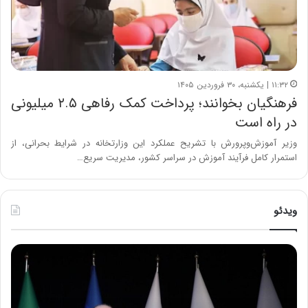
۱۱:۳۲ | یکشنبه، ۳۰ فروردین ۱۴۰۵
فرهنگیان بخوانند؛ پرداخت کمک رفاهی ۲.۵ میلیونی
در راه است
وزیر آموزش‌وپرورش با تشریح عملکرد این وزارتخانه در شرایط بحرانی، از
استمرار کامل فرآیند آموزش در سراسر کشور، مدیریت سریع…
ویدئو
ح
ح
م
س
ی
ی
د
ن