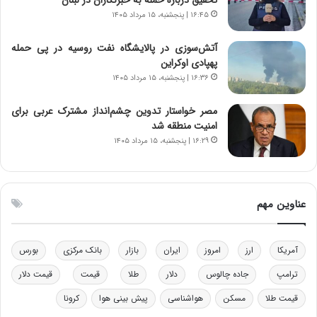
ا
ت
۱۶:۴۵ | پنجشنبه، ۱۵ مرداد ۱۴۰۵
ن‌
ه
خ
د
آتش‌سوزی در پالایشگاه نفت روسیه در پی حمله
و
ر
پهپادی اوکراین
د
م
۱۶:۳۶ | پنجشنبه، ۱۵ مرداد ۱۴۰۵
ر
ق
و
ا
ب
ب
مصر خواستار تدوین چشم‌انداز مشترک عربی برای
ر
ل
امنیت منطقه شد
ا
چ
۱۶:۲۹ | پنجشنبه، ۱۵ مرداد ۱۴۰۵
ی
ن
ت
ی
و
ن
ل
ق
عناوین مهم
ی
د
د
ر
خ
ت
آمریکا
ارز
امروز
ایران
بازار
بانک مرکزی
بورس
و
ی
د
ب
ترامپ
جاده چالوس
دلار
طلا
قیمت
قیمت دلار
ر
ا
قیمت طلا
مسکن
هواشناسی
پیش بینی هوا
کرونا
و
ی