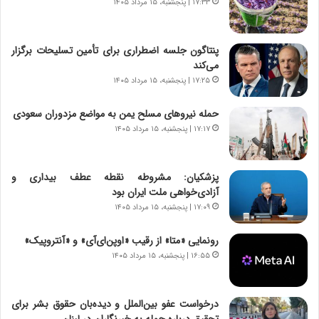
۱۷:۳۳ | پنجشنبه، ۱۵ مرداد ۱۴۰۵
ر
ه
و
ی
ش
چ
پنتاگون جلسه اضطراری برای تأمین تسلیحات برگزار
ن
گ
می‌کند
ا
ا
۱۷:۲۵ | پنجشنبه، ۱۵ مرداد ۱۴۰۵
س
ه
ت
ج
حمله نیروهای مسلح یمن به مواضع مزدوران سعودی
|
ز
ب
۱۷:۱۷ | پنجشنبه، ۱۵ مرداد ۱۴۰۵
ا
ر
ی
ن
ن
ا
ج
پزشکیان: مشروطه نقطه عطف بیداری و
م
ن
آزادی‌خواهی ملت ایران بود
ه
گ
۱۷:۰۹ | پنجشنبه، ۱۵ مرداد ۱۴۰۵
ج
،
د
ن
رونمایی «متا» از رقیب «اوپن‌ای‌آی» و «آنتروپیک»
ی
ت
۱۶:۵۵ | پنجشنبه، ۱۵ مرداد ۱۴۰۵
د
و
ا
ا
ی
ن
درخواست عفو بین‌الملل و دیده‌بان حقوق بشر برای
ر
س
تحقیق درباره حمله به خبرنگاران در لبنان