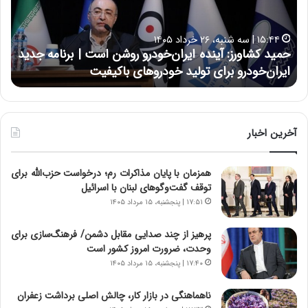
ک
ع
ش
ل
ا
ا
۱۵:۴۴ | سه شنبه، ۲۶ خرداد ۱۴۰۵
و
ی
حمید کشاورز: آینده ایران‌خودرو روشن است | برنامه جدید
ح
ر
ی
ایران‌خودرو برای تولید خودروهای باکیفیت
ن
ز
:
:
د
آ
ر
ی
ط
ن
و
آخرین اخبار
د
ل
ه
ت
همزمان با پایان مذاکرات رم؛ درخواست حزب‌الله برای
ا
ا
توقف گفت‌وگوهای لبنان با اسرائیل
ی
ر
ر
ی
۱۷:۵۱ | پنجشنبه، ۱۵ مرداد ۱۴۰۵
ا
خ
ن‌
ا
پرهیز از چند صدایی مقابل دشمن/ فرهنگ‌سازی برای
خ
ی
وحدت، ضرورت امروز کشور است
و
ر
۱۷:۴۰ | پنجشنبه، ۱۵ مرداد ۱۴۰۵
د
ا
ر
ن
ناهماهنگی در بازار کار، چالش اصلی برداشت زعفران
و
،