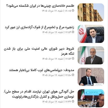
ر
ن
طلسم خانه‌سازی چینی‌ها در ایران شکسته می‌شود؟
و
،
۱۸:۰۵ | شنبه، ۱۷ مرداد ۱۴۰۵
ر
ه
و
ی
ش
چ
زنجیره مرغ و تخم‌مرغ از شوک آزادسازی ارز عبور کرد
ن
گ
۱۷:۵۹ | شنبه، ۱۷ مرداد ۱۴۰۵
ا
ا
س
ه
ت
ج
شروط دبیر شورای عالی امنیت ملی برای باز شدن
|
ز
تنگه هرمز
ب
ا
ر
۱۷:۵۲ | شنبه، ۱۷ مرداد ۱۴۰۵
ی
ن
ن
ا
ج
مدودف: دیپلماسی‌های غرب کاملا بی‌اعتبار هستند
م
ن
۱۷:۵۰ | شنبه، ۱۷ مرداد ۱۴۰۵
ه
گ
ج
،
د
ن
حل آلودگی هوای تهران نیازمند اقدام در سطح ملی/
ی
ت
نوسازی حمل‌ونقل و کنترل بارگذاری‌هادراولویت
د
و
۱۷:۳۶ | شنبه، ۱۷ مرداد ۱۴۰۵
ا
ا