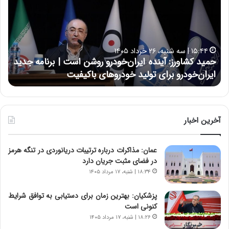
ی
ی
د
ن
ک
ع
ش
ل
ا
ا
۱۵:۴۴ | سه شنبه، ۲۶ خرداد ۱۴۰۵
و
ی
حمید کشاورز: آینده ایران‌خودرو روشن است | برنامه جدید
ح
ر
ی
ایران‌خودرو برای تولید خودروهای باکیفیت
ن
ز
:
:
د
آ
ر
ی
ط
ن
و
آخرین اخبار
د
ل
ه
ت
عمان: مذاکرات درباره ترتیبات دریانوردی در تنگه هرمز
ا
ا
در فضای مثبت جریان دارد
ی
ر
ر
ی
۱۸:۳۴ | شنبه، ۱۷ مرداد ۱۴۰۵
ا
خ
ن‌
ا
پزشکیان‌: بهترین زمان برای دستیابی به توافق شرایط
خ
ی
کنونی است
و
ر
۱۸:۲۶ | شنبه، ۱۷ مرداد ۱۴۰۵
د
ا