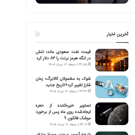
:
د
آ
ر
ی
ط
ن
و
د
ل
آخرین اخبار
ه
ت
ا
ا
ی
ر
قیمت نفت صعودی ماند؛ تنش
ر
ی
در تنگه هرمز برنت را ۸۳ دلار کرد
ا
خ
۲۳:۵۵ | جمعه، ۱۶ مرداد ۱۴۰۵
ن‌
ا
خ
ی
شوک به مشمولان کالابرگ؛ زمان
و
ر
شارژ تغییر کرد+تاریخ جدید
د
ا
۲۳:۴۲ | جمعه، ۱۶ مرداد ۱۴۰۵
ر
ن
و
،
ر
ه
تصاویر خیره‌کننده از حفره
و
ی
ایجادشده روی ماه پس از برخورد
ش
چ
موشک فالکون ۹
ن
گ
۲۳:۰۹ | جمعه، ۱۶ مرداد ۱۴۰۵
ا
ا
نتیجه آزمون ورودی سمپاد منتشر