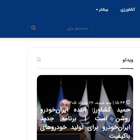
کشاورزی
بیشتر
جستجو
برای
ویدئو
ح
ح
م
س
ی
ی
د
ن
۱۵:۴۴ | سه شنبه، ۲۶ خرداد ۱۴۰۵
ک
ع
حمید کشاورز: آینده ایران‌خودرو
ش
ل
۱۷:۳۹ | سه شنبه، ۲۲ اردیبهشت ۱۴۰۵
روشن است | برنامه جدید
حسین علایی: 
ا
ا
و
ی
ه
ایران‌خودرو برای تولید خودروهای
هیچگاه جز ای
ر
ی
باکیفیت
مقابل چنین ق
ز
: