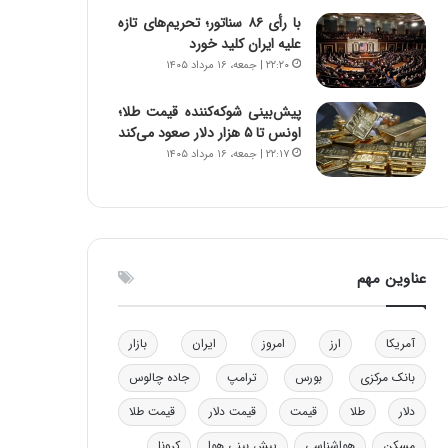
و
ا
با رأی ۸۶ سناتور؛ تحریم‌های تازه
ب
ب
علیه ایران کلید خورد
ر
ل
۲۲:۲۰ | جمعه، ۱۶ مرداد ۱۴۰۵
ا
چ
ی
ن
پیش‌بینی شوکه‌کننده قیمت طلا؛
ت
ی
اونس تا ۵ هزار دلار صعود می‌کند
و
ن
۲۲:۱۷ | جمعه، ۱۶ مرداد ۱۴۰۵
ل
ق
ی
د
د
ر
خ
ت
و
ی
د
ب
عناوین مهم
ر
ا
و
ی
ه
س
آمریکا
ارز
امروز
ایران
بازار
ا
ت
ی
د
بانک مرکزی
بورس
ترامپ
جاده چالوس
ب
دلار
طلا
قیمت
قیمت دلار
قیمت طلا
ا
ک
مسکن
هواشناسی
پیش بینی هوا
کرونا