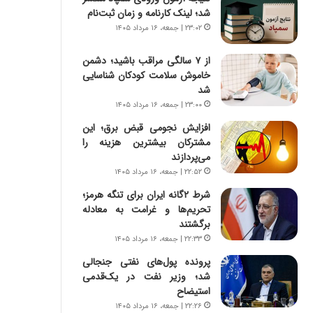
س
ه
شد؛ لینک کارنامه و زمان ثبت‌نام
ت
ج
۲۳:۰۲ | جمعه، ۱۶ مرداد ۱۴۰۵
|
ز
ب
ا
از ۷ سالگی مراقب باشید؛ دشمن
ر
ی
خاموش سلامت کودکان شناسایی
ن
ن
شد
ا
ج
م
۲۳:۰۰ | جمعه، ۱۶ مرداد ۱۴۰۵
ن
ه
گ
افزایش نجومی قبض برق؛ این
ج
،
مشترکان بیشترین هزینه را
د
ن
می‌پردازند
ی
ت
۲۲:۵۲ | جمعه، ۱۶ مرداد ۱۴۰۵
د
و
ا
شرط ۲گانه ایران برای تنگه هرمز؛
ا
ی
تحریم‌ها و غرامت به معادله
ن
ر
برگشتند
س
ا
ت
۲۲:۳۳ | جمعه، ۱۶ مرداد ۱۴۰۵
ن‌
ه
پرونده پول‌های نفتی جنجالی
خ
د
شد؛ وزیر نفت در یک‌قدمی
و
ر
استیضاح
د
م
۲۲:۲۶ | جمعه، ۱۶ مرداد ۱۴۰۵
ر
ق