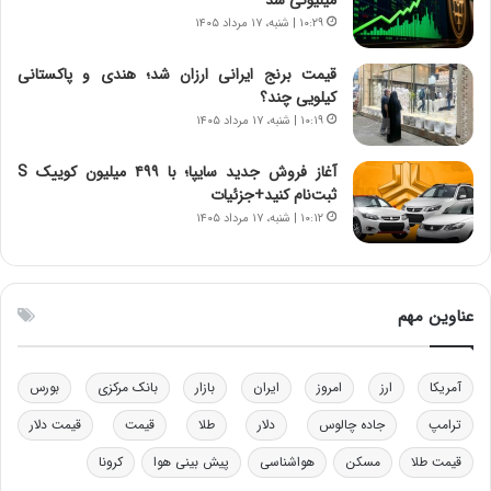
ا
ت
۱۰:۲۹ | شنبه، ۱۷ مرداد ۱۴۰۵
ن‌
ه
خ
د
قیمت برنج ایرانی ارزان شد؛ هندی و پاکستانی
و
ر
کیلویی چند؟
د
م
۱۰:۱۹ | شنبه، ۱۷ مرداد ۱۴۰۵
ر
ق
و
ا
ب
ب
آغاز فروش جدید سایپا؛ با ۴۹۹ میلیون کوییک S
ر
ل
ثبت‌نام کنید+جزئیات
ا
چ
۱۰:۱۲ | شنبه، ۱۷ مرداد ۱۴۰۵
ی
ن
ت
ی
و
ن
ل
ق
عناوین مهم
ی
د
د
ر
خ
ت
آمریکا
ارز
امروز
ایران
بازار
بانک مرکزی
بورس
و
ی
د
ب
ترامپ
جاده چالوس
دلار
طلا
قیمت
قیمت دلار
ر
ا
قیمت طلا
مسکن
هواشناسی
پیش بینی هوا
کرونا
و
ی