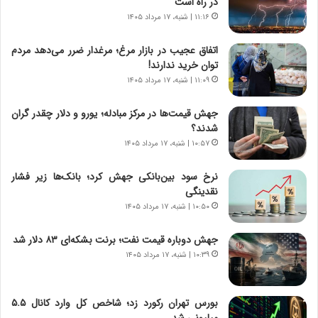
در راه است
ر
ه
۱۱:۱۶ | شنبه، ۱۷ مرداد ۱۴۰۵
و
ی
ش
چ
اتفاق عجیب در بازار مرغ؛ مرغدار ضرر می‌دهد مردم
ن
گ
توان خرید ندارند!
ا
ا
۱۱:۰۹ | شنبه، ۱۷ مرداد ۱۴۰۵
س
ه
ت
ج
جهش قیمت‌ها در مرکز مبادله؛ یورو و دلار چقدر گران
|
ز
شدند؟
ب
ا
ر
۱۰:۵۷ | شنبه، ۱۷ مرداد ۱۴۰۵
ی
ن
ن
ا
ج
نرخ سود بین‌بانکی جهش کرد؛ بانک‌ها زیر فشار
م
ن
نقدینگی
ه
گ
۱۰:۵۰ | شنبه، ۱۷ مرداد ۱۴۰۵
ج
،
د
ن
جهش دوباره قیمت نفت؛ برنت بشکه‌ای ۸۳ دلار شد
ی
ت
۱۰:۳۹ | شنبه، ۱۷ مرداد ۱۴۰۵
د
و
ا
ا
ی
ن
بورس تهران رکورد زد؛ شاخص کل وارد کانال ۵.۵
ر
س
میلیونی شد