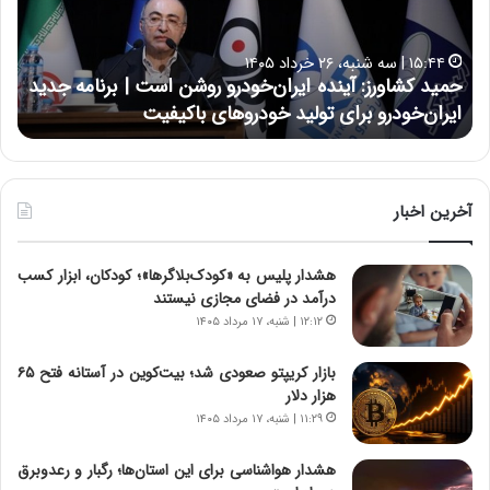
ک
ع
ش
ل
ا
ا
۱۵:۴۴ | سه شنبه، ۲۶ خرداد ۱۴۰۵
و
ی
حمید کشاورز: آینده ایران‌خودرو روشن است | برنامه جدید
ح
ر
ی
ایران‌خودرو برای تولید خودروهای باکیفیت
ن
ز
:
:
د
آ
ر
ی
ط
ن
و
آخرین اخبار
د
ل
ه
ت
هشدار پلیس به «کودک‌بلاگرها»؛ کودکان، ابزار کسب
ا
ا
درآمد در فضای مجازی نیستند
ی
ر
ر
ی
۱۲:۱۲ | شنبه، ۱۷ مرداد ۱۴۰۵
ا
خ
ن‌
ا
بازار کریپتو صعودی شد؛ بیت‌کوین در آستانه فتح ۶۵
خ
ی
هزار دلار
و
ر
۱۱:۲۹ | شنبه، ۱۷ مرداد ۱۴۰۵
د
ا
ر
ن
هشدار هواشناسی برای این استان‌ها؛ رگبار و رعدوبرق
و
،