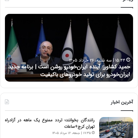
ح
س
ی
ن
ع
ل
ا
۱۷:۳۹ | سه شنبه، ۲۲ اردیبهشت ۱۴۰۵
ی
ودرو روشن است | برنامه جدید
حسین علایی: در طول تاریخ ایر
ی
روهای باکیفیت
نتوانسته در مقابل چنین قدرتی ب
:
د
ر
ط
و
آخرین اخبار
ل
ت
رانندگان بخوانند؛ تردد ممنوع یک ماهه در آزادراه
ا
تهران کرج+ساعات
ر
ی
۱۷:۳۵ | جمعه، ۱۶ مرداد ۱۴۰۵