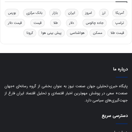
ر
ت
آمریکا
ارز
امروز
ایران
بازار
بانک مرکزی
بورس
ی
ب
ترامپ
جاده چالوس
دلار
طلا
قیمت
قیمت دلار
ا
قیمت طلا
مسکن
هواشناسی
پیش بینی هوا
کرونا
ی
س
ت
د
درباره ما
پایگاه خبری-تحلیلی جهان صنعت نیوز به عنوان بخشی از گروه رسانه‌ای «جهان
صنعت» سعی در پوشش مهم‌ترین اخبار اقتصادی و تحلیل اقتصاد ایران فارغ از
جهت‌گیری‌های سیاسی دارد.
دسترسی سریع