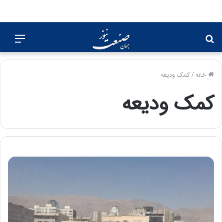
جستجو
منو
برای
خانه
/
کمک ودیعه
کمک ودیعه