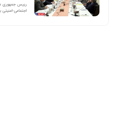
ا
رییس جمهوری در 
و
اجتماعی-امنیتی با
ر
م
ی
ا
ن
ه
؛
ب
ا
ز
ن
د
ه
پ
ن
ه
ا
ن
ی