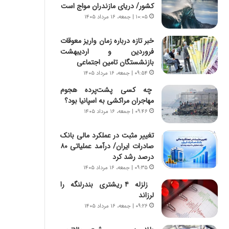
ه
ر
کشور/ دریای مازندران مواج است
ج
ا
۱۰:۰۵ | جمعه، ۱۶ مرداد ۱۴۰۵
ز
ن
ا
|
خبر تازه درباره زمان واریز معوقات
ی
ا
فروردین و اردیبهشت
ن
ع
بازنشستگان تامین اجتماعی
ج
ت
۰۹:۵۴ | جمعه، ۱۶ مرداد ۱۴۰۵
ن
م
گ
ا
چه کسی پشت‌پرده هجوم
،
د
مهاجران مراکشی به اسپانیا بود؟
ن
م
۰۹:۴۶ | جمعه، ۱۶ مرداد ۱۴۰۵
ت
ر
و
د
تغییر مثبت در عملکرد مالی بانک
ا
م
صادرات ایران/ درآمد عملیاتی ۸۰
ن
ه
درصد رشد کرد
س
ن
۰۹:۳۵ | جمعه، ۱۶ مرداد ۱۴۰۵
ت
و
زلزله ۴ ریشتری بندرلنگه را
ه
ز
لرزاند
د
ا
ر
ز
۰۹:۲۶ | جمعه، ۱۶ مرداد ۱۴۰۵
م
ب
ق
ی