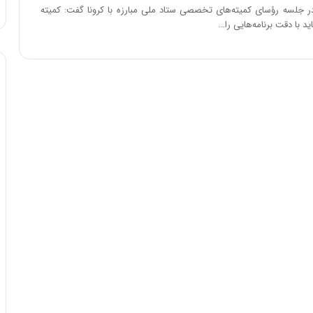
:
جلسه رؤسای کمیته‌های تخصصی ستاد ملی مبارزه با کرونا گفت: کمیته
آ
ید با دقت برنامه‌هایی را…
ی
ن
د
ه
ا
ی
ر
ا
ن‌
خ
و
د
ر
و
ر
و
ش
ن
ا