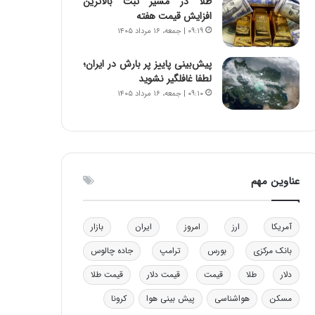
طلا در مسیر ثبت بالاترین
ا
ن
افزایش قیمت هفته
ب
ن
۰۹:۱۹ | جمعه، ۱۶ مرداد ۱۴۰۵
ل
ر
چ
ف
پیش‌بینی پاییز پر بارش در ایران؛
ن
ت
لطفا غافلگیر نشوید
ی
ه
۰۹:۱۰ | جمعه، ۱۶ مرداد ۱۴۰۵
ن
ا
ق
س
د
ت
ر
ت
ی
عناوین مهم
ب
ا
ی
آمریکا
ارز
امروز
ایران
بازار
س
ت
بانک مرکزی
بورس
ترامپ
جاده چالوس
د
دلار
طلا
قیمت
قیمت دلار
قیمت طلا
مسکن
هواشناسی
پیش بینی هوا
کرونا