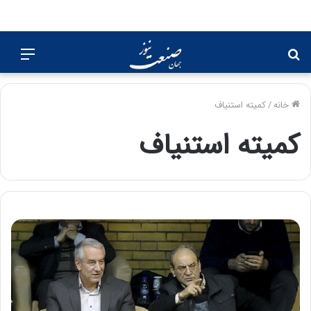
جستجو
منو
برای
خانه
/
کمیته استنیاف
کمیته استنیاف