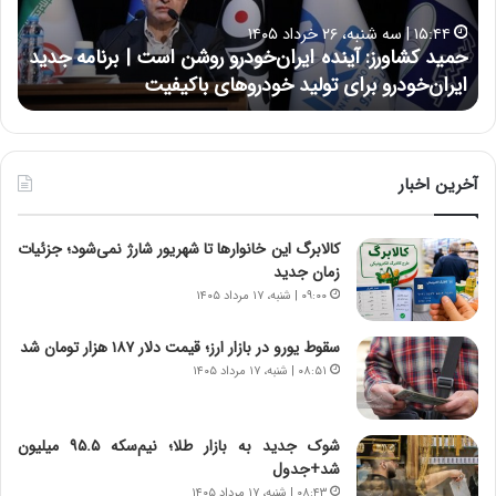
ا
ا
۱۵:۴۴ | سه شنبه، ۲۶ خرداد ۱۴۰۵
و
ی
حمید کشاورز: آینده ایران‌خودرو روشن است | برنامه جدید
ح
ر
ی
ایران‌خودرو برای تولید خودروهای باکیفیت
ن
ز
:
:
د
آ
ر
ی
ط
ن
و
آخرین اخبار
د
ل
ه
ت
کالابرگ این خانوارها تا شهریور شارژ نمی‌شود؛ جزئیات
ا
ا
زمان جدید
ی
ر
ر
ی
۰۹:۰۰ | شنبه، ۱۷ مرداد ۱۴۰۵
ا
خ
ن‌
ا
سقوط یورو در بازار ارز؛ قیمت دلار ۱۸۷ هزار تومان شد
خ
ی
۰۸:۵۱ | شنبه، ۱۷ مرداد ۱۴۰۵
و
ر
د
ا
ر
ن
شوک جدید به بازار طلا؛ نیم‌سکه ۹۵.۵ میلیون
و
،
شد+جدول
ر
ه
۰۸:۴۳ | شنبه، ۱۷ مرداد ۱۴۰۵