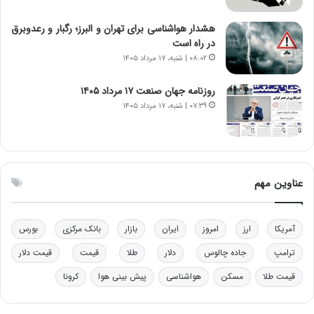
ن‌
ه
خ
د
هشدار هواشناسی برای تهران و البرز؛ رگبار و رعدوبرق
و
ر
در راه است
د
م
۰۸:۰۲ | شنبه، ۱۷ مرداد ۱۴۰۵
ر
ق
و
ا
ب
ب
روزنامه جهان صنعت ۱۷ مرداد ۱۴۰۵
ر
ل
۰۷:۳۹ | شنبه، ۱۷ مرداد ۱۴۰۵
ا
چ
ی
ن
ت
ی
و
ن
ل
ق
عناوین مهم
ی
د
د
ر
خ
ت
آمریکا
ارز
امروز
ایران
بازار
بانک مرکزی
بورس
و
ی
د
ب
ترامپ
جاده چالوس
دلار
طلا
قیمت
قیمت دلار
ر
ا
قیمت طلا
مسکن
هواشناسی
پیش بینی هوا
کرونا
و
ی
ه
س
ا
ت