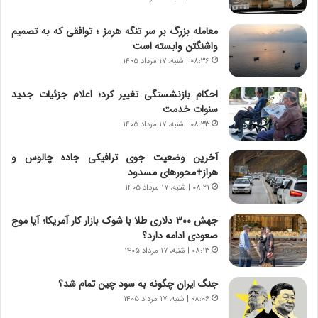
و
ی
ش
چ
معامله بزرگ بر سر تنگه هرمز ؛ توافقی که به تصمیم
ن
گ
واشنگتن وابسته است
ا
ا
۰۸:۳۶ | شنبه، ۱۷ مرداد ۱۴۰۵
س
ه
ت
ج
احکام بازنشستگی تغییر کرد؛ اعلام جزئیات جدید
|
ز
سنوات خدمت
ب
ا
ر
۰۸:۳۳ | شنبه، ۱۷ مرداد ۱۴۰۵
ی
ن
ن
ا
ج
آخرین وضعیت جوی ترافیکی جاده چالوس و
م
ن
هراز+محورهای مسدود
ه
گ
۰۸:۲۱ | شنبه، ۱۷ مرداد ۱۴۰۵
ج
،
د
ن
جهش ۳۰۰ دلاری طلا با شوک بازار کار آمریکا؛ آیا موج
ی
ت
صعودی ادامه دارد؟
د
و
۰۸:۱۳ | شنبه، ۱۷ مرداد ۱۴۰۵
ا
ا
ی
ن
جنگ ایران چگونه به سود چین تمام شد؟
ر
س
۰۸:۰۶ | شنبه، ۱۷ مرداد ۱۴۰۵
ا
ت