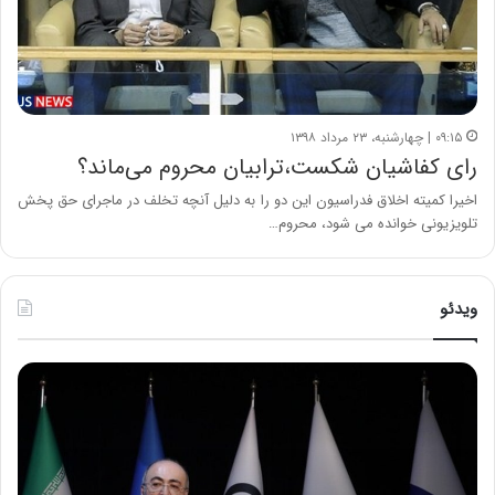
۰۹:۱۵ | چهارشنبه، ۲۳ مرداد ۱۳۹۸
رای کفاشیان شکست،ترابیان محروم می‌ماند؟
اخیرا کمیته اخلاق فدراسیون این دو را به دلیل آنچه تخلف در ماجرای حق پخش
تلویزیونی خوانده می شود، محروم…
ویدئو
ح
ح
م
س
ی
ی
د
ن
ک
ع
ش
ل