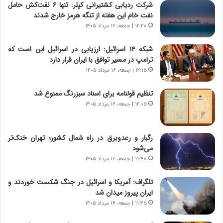
شرکت ردیابی کشتیرانی کپلر: تنها ۶ نفت‌کش حامل
ا
ا
نفت خام این هفته از تنگه هرمز خارج شدند
ی
ر
ر
ی
۱۲:۲۸ | جمعه، ۱۶ مرداد ۱۴۰۵
ا
خ
ن‌
ا
شبکه ۱۴ اسرائیل: ارزیابی در اسرائیل این است که
خ
ی
ترامپ در مسیر توافق با ایران قرار دارد
و
ر
۱۲:۱۵ | جمعه، ۱۶ مرداد ۱۴۰۵
د
ا
ر
ن
تنظیم قولنامه برای اسناد سبزرنگ ممنوع شد
و
،
۱۲:۰۵ | جمعه، ۱۶ مرداد ۱۴۰۵
ر
ه
و
ی
ش
چ
رگبار و رعدوبرق در راه شمال کشور؛ تهران خنک‌تر
ن
گ
می‌شود
ا
ا
۱۱:۴۸ | جمعه، ۱۶ مرداد ۱۴۰۵
س
ه
ت
ج
تلگراف: آمریکا و اسرائیل در جنگ شکست خوردند و
|
ز
ایران پیروز میدان شد
ب
ا
ر
۱۱:۳۵ | جمعه، ۱۶ مرداد ۱۴۰۵
ی
ن
ن