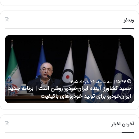
ویدئو
ح
ح
م
س
ی
ی
د
ن
ک
ع
ش
ل
ا
ا
۱۵:۴۴ | سه شنبه، ۲۶ خرداد ۱۴۰۵
و
ی
حمید کشاورز: آینده ایران‌خودرو روشن است | برنامه جدید
ح
ر
ی
ایران‌خودرو برای تولید خودروهای باکیفیت
ن
ز
:
:
د
آ
ر
ی
ط
ن
و
آخرین اخبار
د
ل
ه
ت