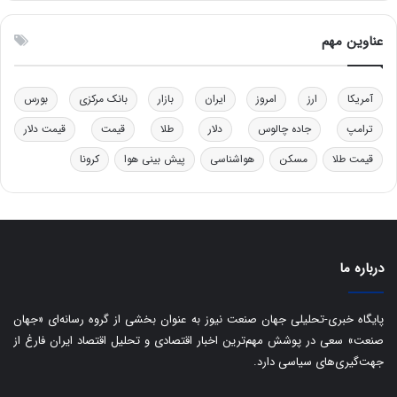
و
ن
ل
ق
عناوین مهم
ی
د
د
ر
خ
ت
آمریکا
ارز
امروز
ایران
بازار
بانک مرکزی
بورس
و
ی
د
ب
ترامپ
جاده چالوس
دلار
طلا
قیمت
قیمت دلار
ر
ا
قیمت طلا
مسکن
هواشناسی
پیش بینی هوا
کرونا
و
ی
ه
س
ا
ت
ی
د
ب
ا
درباره ما
ک
ی
ف
پایگاه خبری-تحلیلی جهان صنعت نیوز به عنوان بخشی از گروه رسانه‌ای «جهان
ی
صنعت» سعی در پوشش مهم‌ترین اخبار اقتصادی و تحلیل اقتصاد ایران فارغ از
ت
جهت‌گیری‌های سیاسی دارد.