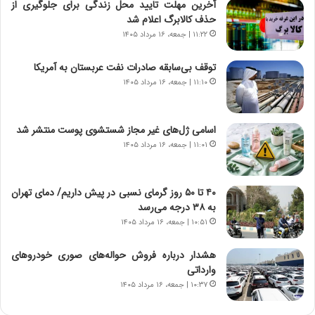
ا
ج
آخرین مهلت تایید محل زندگی برای جلوگیری از
م
ن
حذف کالابرگ اعلام شد
ه
گ
۱۱:۲۲ | جمعه، ۱۶ مرداد ۱۴۰۵
ج
،
د
ن
توقف بی‌سابقه صادرات نفت عربستان به آمریکا
ی
ت
۱۱:۱۰ | جمعه، ۱۶ مرداد ۱۴۰۵
د
و
ا
ا
ی
ن
اسامی ژل‌های غیر مجاز شستشوی پوست منتشر شد
ر
س
۱۱:۰۱ | جمعه، ۱۶ مرداد ۱۴۰۵
ا
ت
ن‌
ه
خ
د
۴۰ تا ۵۰ روز گرمای نسبی در پیش داریم/ دمای تهران
و
ر
به ۳۸ درجه می‌رسد
د
م
۱۰:۵۱ | جمعه، ۱۶ مرداد ۱۴۰۵
ر
ق
و
ا
ب
ب
هشدار درباره فروش حواله‌های صوری خودروهای
ر
ل
وارداتی
ا
چ
۱۰:۳۷ | جمعه، ۱۶ مرداد ۱۴۰۵
ی
ن
ت
ی