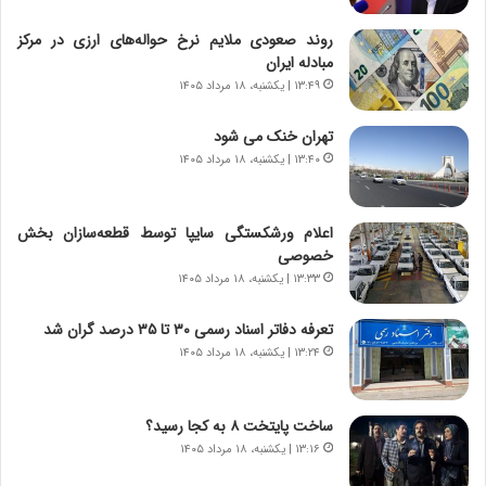
ی
ا
چ
د
روند صعودی ملایم نرخ حواله‌های ارزی در مرکز
گ
ا
مبادله ایران
ا
ی
۱۳:۴۹ | یکشنبه، ۱۸ مرداد ۱۴۰۵
ه
ر
ج
ا
تهران خنک می شود
ز
ن
ا
۱۳:۴۰ | یکشنبه، ۱۸ مرداد ۱۴۰۵
|
ی
ا
ن
ع
ج
ت
اعلام ورشکستگی سایپا توسط قطعه‌سازان بخش
ن
م
خصوصی
گ
ا
۱۳:۳۳ | یکشنبه، ۱۸ مرداد ۱۴۰۵
،
د
ن
م
تعرفه دفاتر اسناد رسمی ۳۰ تا ۳۵ درصد گران شد
ت
ر
۱۳:۲۴ | یکشنبه، ۱۸ مرداد ۱۴۰۵
و
د
ا
م
ن
ه
ساخت پایتخت ۸ به کجا رسید؟
س
ن
۱۳:۱۶ | یکشنبه، ۱۸ مرداد ۱۴۰۵
ت
و
ه
ز