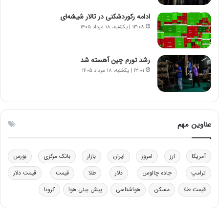
د
ا
ادامه رکوردشکنی در تالار شیشه‌ای
ر
ز
۱۳:۰۸ | یکشنبه، ۱۸ مرداد ۱۴۰۵
م
ب
ق
ی
ا
ن
ب
ن
رشد تورم چین آهسته شد
ل
ر
۱۳:۰۱ | یکشنبه، ۱۸ مرداد ۱۴۰۵
چ
ف
ن
ت
ی
ه
ن
ا
ق
س
عناوین مهم
د
ت
ر
ت
آمریکا
ارز
امروز
ایران
بازار
بانک مرکزی
بورس
ی
ب
ترامپ
جاده چالوس
دلار
طلا
قیمت
قیمت دلار
ا
قیمت طلا
مسکن
هواشناسی
پیش بینی هوا
کرونا
ی
س
ت