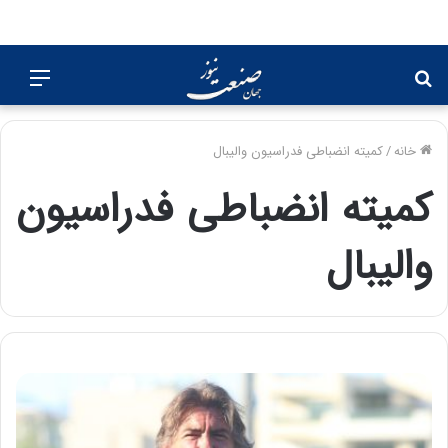
جستجو
منو
برای
خانه
/
کمیته انضباطی فدراسیون والیبال
کمیته انضباطی فدراسیون
والیبال