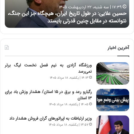
ا
ر
۱۷:۳۹ | سه شنبه، ۲۲ اردیبهشت ۱۴۰۵
ی
ب
حسین علایی: در طول تاریخ ایران، هیچگاه جز این جنگ،
ه
ی
ا
نتوانسته در مقابل چنین قدرتی بایستد
ه
:
ر
د
ه
ر
خ
ط
ط
و
ر
آخرین اخبار
ل
ا
ت
ب
ورزشگاه آزادی به نیم فصل نخست لیگ برتر
ا
ر
نمی‌رسد
ر
ت
ی
و
۱۴:۱۳ | یکشنبه، ۱۸ مرداد ۱۴۰۵
خ
ر
ا
م
رگبارو رعد و برق در ۱۵ استان/ هشدار وزش باد برای
ی
د
۱۳ استان‌
ر
ر
۱۴:۰۵ | یکشنبه، ۱۸ مرداد ۱۴۰۵
ا
ا
ن
ق
وزیر ارتباطات به اپراتورهای گران فروش هشدار داد
،
ت
۱۳:۵۷ | یکشنبه، ۱۸ مرداد ۱۴۰۵
ه
ص