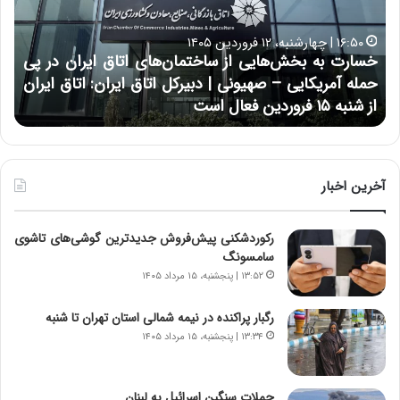
ت
ب
ب
ح
۱۶:۵۰ | چهارشنبه، ۱۲ فروردین ۱۴۰۵
ه
ر
خسارت به بخش‌هایی از ساختمان‌های اتاق ایران در پی
ب
ا
حمله آمریکایی – صهیونی | دبیرکل اتاق ایران: اتاق ایران
خ
ن
از شنبه ۱۵ فروردین فعال است
چ
ش‌
خ
ه
ا
ا
و
ی
ر
ی
م
آخرین اخبار
ا
ی
ز
ا
رکوردشکنی پیش‌فروش جدیدترین گوشی‌های تاشوی
س
ن
سامسونگ
ا
ه
خ
؛
۱۳:۵۲ | پنجشنبه، ۱۵ مرداد ۱۴۰۵
ت
ب
م
ا
رگبار پراکنده در نیمه شمالی استان تهران تا شنبه
ا
ز
۱۳:۳۴ | پنجشنبه، ۱۵ مرداد ۱۴۰۵
ن‌
ن
ه
د
ا
ه
حملات سنگین اسرائیل به لبنان