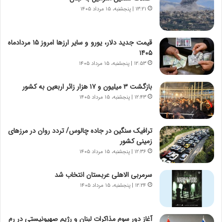
ی
پ
۱۳:۲۱ | پنجشنبه، ۱۵ مرداد ۱۴۰۵
ا
ن
ت
ه
ا
ا
قیمت جدید دلار، یورو و سایر ارزها امروز ۱۵ مردادماه
ق
ن
۱۴۰۵
ا
ی
۱۲:۵۳ | پنجشنبه، ۱۵ مرداد ۱۴۰۵
ی
ا
ر
ب
بازگشت ۳ میلیون و ۱۷ هزار زائر اربعین به کشور
ا
ر
ن
۱۲:۴۳ | پنجشنبه، ۱۵ مرداد ۱۴۰۵
ن
د
د
ر
ه
پ
ب
ترافیک سنگین در جاده چالوس/ تردد روان در مرزهای
ی
ز
زمینی کشور
ح
ر
۱۲:۳۶ | پنجشنبه، ۱۵ مرداد ۱۴۰۵
م
گ
ل
؟
سرمربی الاهلی عربستان انتخاب شد
ه
۱۲:۲۴ | پنجشنبه، ۱۵ مرداد ۱۴۰۵
آ
م
ر
آغاز دور سوم مذاکرات لبنان و رژیم صهیونیستی در رم