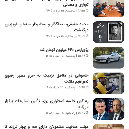
و
،
تجاری و معدنی
ر
ه
۱۶:۱۵ | پنجشنبه، ۱۵ مرداد ۱۴۰۵
و
ی
ش
چ
محمد حقیقی، صداگذار و صدابردار سینما و تلویزیون
ن
گ
درگذشت
ا
ا
۱۶:۰۷ | پنجشنبه، ۱۵ مرداد ۱۴۰۵
س
ه
ت
ج
پژوپارس ۶۴۰ میلیون تومان شد
|
ز
ب
۱۵:۴۹ | پنجشنبه، ۱۵ مرداد ۱۴۰۵
ا
ر
ی
ن
ن
ا
ج
خاموشی در مناطق نزدیک به حرم مطهر رضوی
م
ن
نخواهیم داشت
ه
گ
۱۵:۴۴ | پنجشنبه، ۱۵ مرداد ۱۴۰۵
ج
،
د
ن
پنتاگون جلسه اضطراری برای تأمین تسلیحات برگزار
ی
ت
می‌کند
د
و
۱۵:۴۰ | پنجشنبه، ۱۵ مرداد ۱۴۰۵
ا
ا
ی
ن
مهلت معافیت مشمولان دارای سه و چهار فرزند تا