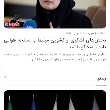
۱۳:۴۱ | چهارشنبه، ۲ بهمن ۱۳۹۸
بخش‌های لشکری و کشوری مرتبط با سانحه هوایی
باید پاسخگو باشند
معاون حقوقی ریاست جمهوری با اشاره به فعالیت کمیته بررسی سانحه
هواپیمای اوکراینی گفت: تمام بخش های کشوری و لشکری…
ویدئو
ح
ح
م
س
ی
ی
د
ن