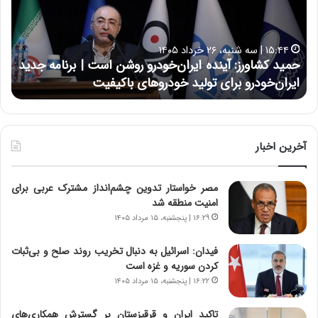
ک
ع
ش
ل
ا
ا
۱۵:۴۴ | سه شنبه، ۲۶ خرداد ۱۴۰۵
و
ی
حمید کشاورز: آینده ایران‌خودرو روشن است | برنامه جدید
ح
ر
ی
ایران‌خودرو برای تولید خودروهای باکیفیت
ن
ز
:
:
د
آ
ر
ی
ط
ن
و
آخرین اخبار
د
ل
ه
ت
مصر خواستار تدوین چشم‌انداز مشترک عربی برای
ا
ا
امنیت منطقه شد
ی
ر
ر
ی
۱۶:۲۹ | پنجشنبه، ۱۵ مرداد ۱۴۰۵
ا
خ
ن‌
ا
فیدان: اسرائیل به دنبال تخریب روند صلح و بی‌ثبات
خ
ی
کردن سوریه و غزه است
و
ر
۱۶:۲۲ | پنجشنبه، ۱۵ مرداد ۱۴۰۵
د
ا
ر
ن
تاکید ایران و قرقیزستان بر گسترش همکاری‌های