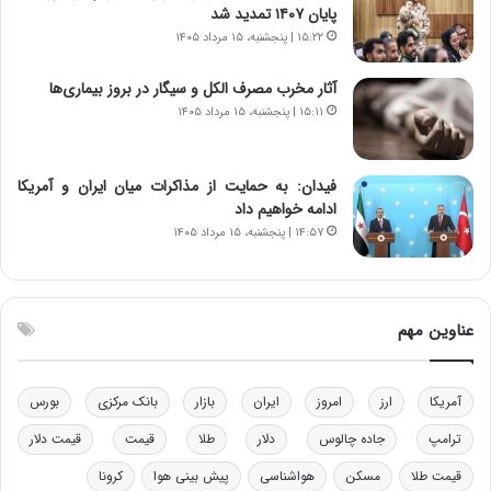
ر
س
پایان ۱۴۰۷ تمدید شد
ا
ت
۱۵:۲۲ | پنجشنبه، ۱۵ مرداد ۱۴۰۵
ن‌
ه
خ
د
آثار مخرب مصرف الکل و سیگار در بروز بیماری‌ها
و
ر
۱۵:۱۱ | پنجشنبه، ۱۵ مرداد ۱۴۰۵
د
م
ر
ق
و
ا
ب
ب
فیدان: به حمایت از مذاکرات میان ایران و آمریکا
ر
ل
ادامه خواهیم داد
ا
چ
۱۴:۵۷ | پنجشنبه، ۱۵ مرداد ۱۴۰۵
ی
ن
ت
ی
و
ن
ل
ق
عناوین مهم
ی
د
د
ر
خ
ت
آمریکا
ارز
امروز
ایران
بازار
بانک مرکزی
بورس
و
ی
د
ب
ترامپ
جاده چالوس
دلار
طلا
قیمت
قیمت دلار
ر
ا
قیمت طلا
مسکن
هواشناسی
پیش بینی هوا
کرونا
و
ی