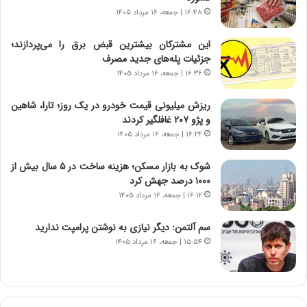
ه
گ
۱۶:۴۸ | جمعه، ۱۶ مرداد ۱۴۰۵
ج
،
د
ن
این مشترکان بیشترین قبض برق را می‌پردازند؛
ی
ت
جزئیات پله‌های جدید مصرف
د
و
۱۶:۳۶ | جمعه، ۱۶ مرداد ۱۴۰۵
ا
ا
ی
ن
ریزش میلیونی قیمت خودرو در یک روز؛ تارا، شاهین
ر
س
و پژو ۲۰۷ غافلگیر کردند
ا
ت
۱۶:۲۴ | جمعه، ۱۶ مرداد ۱۴۰۵
ن‌
ه
خ
د
شوک به بازار مسکن؛ هزینه ساخت در ۵ سال بیش از
و
ر
۱۰۰۰ درصد جهش کرد
د
م
۱۶:۱۲ | جمعه، ۱۶ مرداد ۱۴۰۵
ر
ق
و
ا
ب
ب
سم آلتمن: دیگر نیازی به نوشتن پرامپت ندارید
ر
ل
۱۵:۵۴ | جمعه، ۱۶ مرداد ۱۴۰۵
ا
چ
ی
ن
ت
ی
و
ن