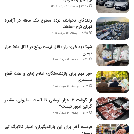
این خبر را بخوانید
ی
ر
ر
ی
۱۷:۴۷ | جمعه، ۱۶ مرداد ۱۴۰۵
ا
خ
ن‌
ا
رانندگان بخوانند؛ تردد ممنوع یک ماهه در آزادراه
خ
ی
تهران کرج+ساعات
و
ر
۱۷:۳۵ | جمعه، ۱۶ مرداد ۱۴۰۵
د
ا
ر
ن
شوک به خریداران؛ قفل قیمت برنج در کانال ۵۵۰ هزار
و
،
تومان
ر
ه
۱۷:۲۲ | جمعه، ۱۶ مرداد ۱۴۰۵
و
ی
ش
چ
خبر مهم برای بازنشستگان؛ اعلام زمان و علت قطع
ن
گ
مستمری
ا
ا
۱۷:۱۳ | جمعه، ۱۶ مرداد ۱۴۰۵
س
ه
ت
ج
از گوشت ۴ هزار تومانی تا قیمت میلیونی؛ مقصر
|
ز
گرانی امروز کیست؟
ب
ا
ر
۱۷:۰۰ | جمعه، ۱۶ مرداد ۱۴۰۵
ی
ن
ن
ا
ج
فرصت آخر برای این یارانه‌بگیران؛ اعتبار کالابرگ تیر
م
ن
نسوزد