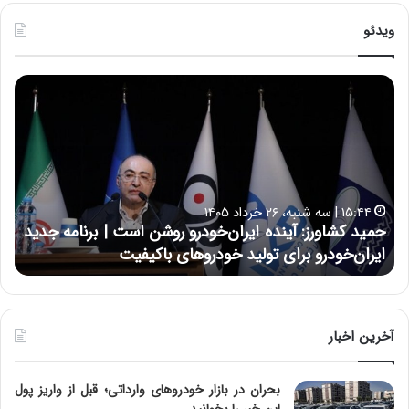
ویدئو
ح
ح
م
س
ی
ی
د
ن
ک
ع
ش
ل
ا
ا
۱۵:۴۴ | سه شنبه، ۲۶ خرداد ۱۴۰۵
و
ی
حمید کشاورز: آینده ایران‌خودرو روشن است | برنامه جدید
ح
ر
ی
ایران‌خودرو برای تولید خودروهای باکیفیت
ن
ز
:
:
د
آ
ر
ی
ط
ن
و
آخرین اخبار
د
ل
ه
ت
بحران در بازار خودروهای وارداتی؛ قبل از واریز پول
ا
ا