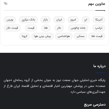
ل
ق
عناوین مهم
ی
د
د
ر
خ
ت
آمریکا
ارز
امروز
ایران
بازار
بانک مرکزی
بورس
و
ی
د
ب
ترامپ
جاده چالوس
دلار
طلا
قیمت
قیمت دلار
ر
ا
قیمت طلا
مسکن
هواشناسی
پیش بینی هوا
کرونا
و
ی
ه
س
ا
ت
ی
د
ب
ا
درباره ما
ک
ی
ف
پایگاه خبری-تحلیلی جهان صنعت نیوز به عنوان بخشی از گروه رسانه‌ای «جهان
ی
صنعت» سعی در پوشش مهم‌ترین اخبار اقتصادی و تحلیل اقتصاد ایران فارغ از
ت
جهت‌گیری‌های سیاسی دارد.
دسترسی سریع