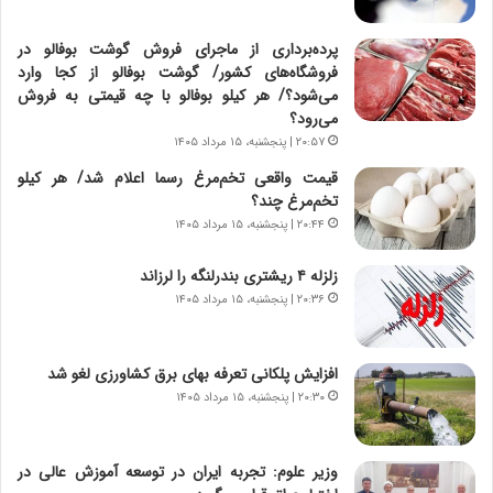
د
ا
ر
ن
پرده‌برداری از ماجرای فروش گوشت بوفالو در
و
،
فروشگاه‌های کشور/ گوشت بوفالو از کجا وارد
ر
ه
می‌شود؟/ هر کیلو بوفالو با چه قیمتی به فروش
و
ی
می‌رود؟
ش
چ
۲۰:۵۷ | پنجشنبه، ۱۵ مرداد ۱۴۰۵
ن
گ
قیمت واقعی تخم‌مرغ رسما اعلام شد/ هر کیلو
ا
ا
تخم‌مرغ چند؟
س
ه
ت
ج
۲۰:۴۴ | پنجشنبه، ۱۵ مرداد ۱۴۰۵
|
ز
ب
ا
زلزله ۴ ریشتری بندرلنگه را لرزاند
ر
ی
۲۰:۳۶ | پنجشنبه، ۱۵ مرداد ۱۴۰۵
ن
ن
ا
ج
م
ن
افزایش پلکانی تعرفه بهای برق کشاورزی لغو شد
ه
گ
۲۰:۳۰ | پنجشنبه، ۱۵ مرداد ۱۴۰۵
ج
،
د
ن
ی
ت
وزیر علوم: تجربه ایران در توسعه آموزش عالی در
د
و