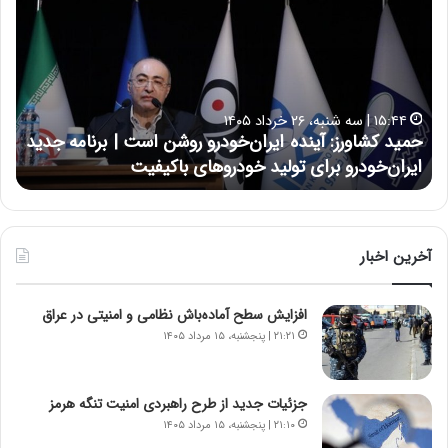
م
س
ی
ی
د
ن
ک
ع
ش
ل
ا
ا
۱۵:۴۴ | سه شنبه، ۲۶ خرداد ۱۴۰۵
و
ی
حمید کشاورز: آینده ایران‌خودرو روشن است | برنامه جدید
ح
ر
ی
ایران‌خودرو برای تولید خودروهای باکیفیت
ن
ز
:
:
د
آ
ر
ی
ط
ن
و
آخرین اخبار
د
ل
ه
ت
افزایش سطح آماده‌باش نظامی و امنیتی در عراق
ا
ا
ی
ر
۲۱:۲۱ | پنجشنبه، ۱۵ مرداد ۱۴۰۵
ر
ی
ا
خ
ن‌
ا
جزئیات جدید از طرح راهبردی امنیت تنگه هرمز
خ
ی
۲۱:۱۰ | پنجشنبه، ۱۵ مرداد ۱۴۰۵
و
ر