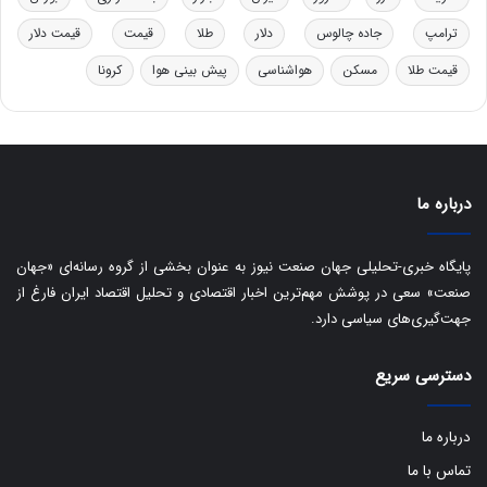
د
ب
ر
ا
ترامپ
جاده چالوس
دلار
طلا
قیمت
قیمت دلار
و
ی
ه
س
قیمت طلا
مسکن
هواشناسی
پیش بینی هوا
کرونا
ا
ت
ی
د
ب
ا
ک
درباره ما
ی
ف
ی
پایگاه خبری-تحلیلی جهان صنعت نیوز به عنوان بخشی از گروه رسانه‌ای «جهان
ت
صنعت» سعی در پوشش مهم‌ترین اخبار اقتصادی و تحلیل اقتصاد ایران فارغ از
جهت‌گیری‌های سیاسی دارد.
دسترسی سریع
درباره ما
تماس با ما