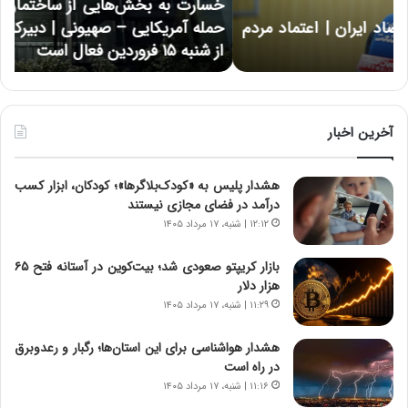
خسارت به بخش‌هایی از ساختمان‌های اتاق ایران در پی
ب
ا
حمله آمریکایی – صهیونی | دبیرکل اتاق ایران: اتاق ایران
خ
ن
از شنبه ۱۵ فروردین فعال است
چ
ش‌
خ
ه
ا
ا
و
ی
ر
ی
م
آخرین اخبار
ا
ی
ز
ا
هشدار پلیس به «کودک‌بلاگرها»؛ کودکان، ابزار کسب
س
ن
درآمد در فضای مجازی نیستند
ا
ه
خ
؛
۱۲:۱۲ | شنبه، ۱۷ مرداد ۱۴۰۵
ت
ب
م
ا
بازار کریپتو صعودی شد؛ بیت‌کوین در آستانه فتح ۶۵
ا
ز
هزار دلار
ن‌
ن
۱۱:۲۹ | شنبه، ۱۷ مرداد ۱۴۰۵
ه
د
ا
ه
هشدار هواشناسی برای این استان‌ها؛ رگبار و رعدوبرق
ی
پ
در راه است
ا
ن
۱۱:۱۶ | شنبه، ۱۷ مرداد ۱۴۰۵
ت
ه