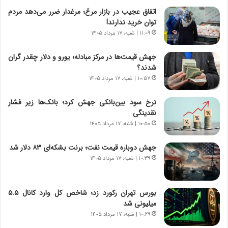
ا
ا
اتفاق عجیب در بازار مرغ؛ مرغدار ضرر می‌دهد مردم
ق
ن
توان خرید ندارند!
ا
ی
۱۱:۰۹ | شنبه، ۱۷ مرداد ۱۴۰۵
ی
ا
ر
ب
جهش قیمت‌ها در مرکز مبادله؛ یورو و دلار چقدر گران
ا
ر
شدند؟
ن
ن
د
۱۰:۵۷ | شنبه، ۱۷ مرداد ۱۴۰۵
د
ر
ه
پ
ب
نرخ سود بین‌بانکی جهش کرد؛ بانک‌ها زیر فشار
ی
ز
نقدینگی
ح
ر
۱۰:۵۰ | شنبه، ۱۷ مرداد ۱۴۰۵
م
گ
ل
؟
جهش دوباره قیمت نفت؛ برنت بشکه‌ای ۸۳ دلار شد
ه
۱۰:۳۹ | شنبه، ۱۷ مرداد ۱۴۰۵
آ
م
ر
بورس تهران رکورد زد؛ شاخص کل وارد کانال ۵.۵
ی
میلیونی شد
ک
۱۰:۲۹ | شنبه، ۱۷ مرداد ۱۴۰۵
ا