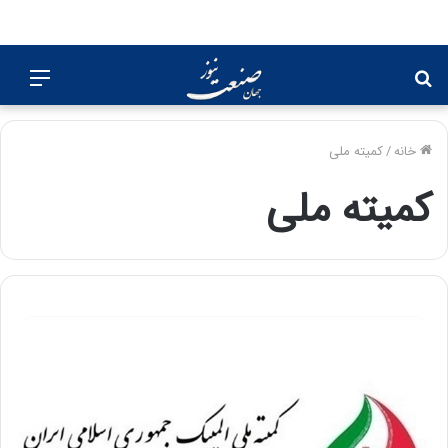
جستجو
منو
برای
خانه
/
کمیته ملی
کمیته ملی