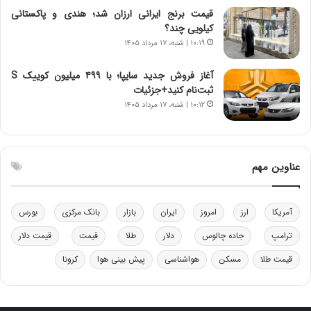
ی
قیمت برنج ایرانی ارزان شد؛ هندی و پاکستانی
ی
کیلویی چند؟
–
۱۰:۱۹ | شنبه، ۱۷ مرداد ۱۴۰۵
ص
ه
ی
آغاز فروش جدید سایپا؛ با ۴۹۹ میلیون کوییک S
و
ثبت‌نام کنید+جزئیات
ن
۱۰:۱۲ | شنبه، ۱۷ مرداد ۱۴۰۵
ی
|
د
ب
عناوین مهم
ی
ر
ک
آمریکا
ارز
امروز
ایران
بازار
بانک مرکزی
بورس
ل
ا
ترامپ
جاده چالوس
دلار
طلا
قیمت
قیمت دلار
ت
قیمت طلا
مسکن
هواشناسی
پیش بینی هوا
کرونا
ا
ق
ا
ی