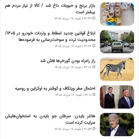
ر
ن
بازار برنج و حبوبات داغ شد / کالا از نیاز مردم هم
و
،
بیشتر است
ر
ه
۲۲:۳۷ | شنبه، ۱۷ مرداد ۱۴۰۵
و
ی
ش
چ
ابلاغ قوانین جدید اسقاط و واردات خودرو در ۱۴۰۵/
ن
گ
محدودیت تردد و سوخت‌رسانی به فرسوده‌ها
ا
ا
۲۲:۲۶ | شنبه، ۱۷ مرداد ۱۴۰۵
س
ه
ت
ج
راز راه‌راه بودن گورخرها فاش شد
|
ز
ب
۲۲:۱۸ | شنبه، ۱۷ مرداد ۱۴۰۵
ا
ر
ی
ن
ن
ا
ج
احتمال سفر ویتکاف و کوشنر به اوکراین و روسیه
م
ن
۲۲:۱۰ | شنبه، ۱۷ مرداد ۱۴۰۵
ه
گ
ج
،
د
ن
هانتر بایدن: سرطان جو بایدن به استخوان‌هایش
ی
ت
سرایت کرده است
د
و
۲۱:۵۳ | شنبه، ۱۷ مرداد ۱۴۰۵
ا
ا