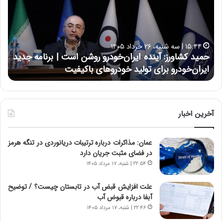
د
ن
ک
ع
ش
ل
ا
ا
۱۵:۴۴ | سه شنبه، ۲۶ خرداد ۱۴۰۵
و
ی
حمید کشاورز: آینده ایران‌خودرو روشن است | برنامه جدید
ح
ر
ی
ایران‌خودرو برای تولید خودروهای باکیفیت
ن
ز
:
:
د
آ
ر
ی
ط
ن
و
آخرین اخبار
د
ل
ه
ت
عمان: مذاکرات درباره ترتیبات دریانوردی در تنگه هرمز
ا
ا
در فضای مثبت جریان دارد
ی
ر
ر
ی
۲۲:۵۴ | شنبه، ۱۷ مرداد ۱۴۰۵
ا
خ
ن‌
ا
علت افزایش قبض آب در تابستان چیست؟ / توضیح
خ
ی
آبفا درباره قبوض آب
و
ر
۲۲:۴۶ | شنبه، ۱۷ مرداد ۱۴۰۵
د
ا