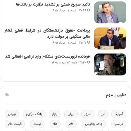
ی
ن
تاکید صریح همتی بر تشدید نظارت بر بانک‌ها
ر
س
۲۱:۴۴ | شنبه، ۱۷ مرداد ۱۴۰۵
ا
ت
ن‌
ه
خ
د
پرداخت حقوق بازنشستگان در شرایط فعلی فشار
و
ر
مالی سنگینی بر دولت دارد
د
م
۲۱:۳۷ | شنبه، ۱۷ مرداد ۱۴۰۵
ر
ق
و
ا
ب
ب
فرمانده تروریست‌های سنتکام وارد اراضی اشغالی شد
ر
ل
۲۱:۳۰ | شنبه، ۱۷ مرداد ۱۴۰۵
ا
چ
ی
ن
ت
ی
و
ن
ل
ق
عناوین مهم
ی
د
د
ر
خ
ت
آمریکا
ارز
امروز
ایران
بازار
بانک مرکزی
بورس
و
ی
د
ب
ترامپ
جاده چالوس
دلار
طلا
قیمت
قیمت دلار
ر
ا