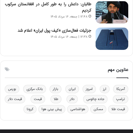
ن‌
ه
طالبان: داعش را به طور کامل در افغانستان سرکوب
خ
د
کردیم
و
ر
۱۲:۴۸ | جمعه، ۱۶ مرداد ۱۴۰۵
د
م
ر
ق
جزئیات فعال‌سازی «کیف پول ایران» اعلام شد
و
ا
۱۲:۳۸ | جمعه، ۱۶ مرداد ۱۴۰۵
ب
ب
ر
ل
ا
چ
ی
ن
ت
ی
عناوین مهم
و
ن
ل
ق
ی
د
آمریکا
ارز
امروز
ایران
بازار
بانک مرکزی
بورس
د
ر
خ
ت
ترامپ
جاده چالوس
دلار
طلا
قیمت
قیمت دلار
و
ی
د
ب
قیمت طلا
مسکن
هواشناسی
پیش بینی هوا
کرونا
ر
ا
و
ی
ه
س