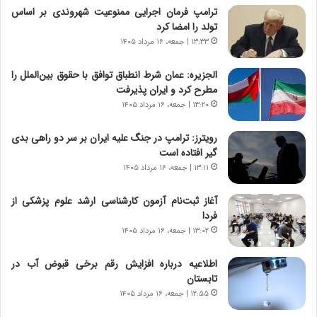
ترامپ فرمان اجرایی ممنوعیت شهروندی بر اساس
و
ی
تولد را امضا کرد
ش
چ
ن
گ
۱۳:۳۳ | جمعه، ۱۶ مرداد ۱۴۰۵
ا
ا
س
ه
الجزیره: عمان شرط انطباق توافق با حقوق بین‌الملل را
ت
ج
مطرح کرد و ایران پذیرفت
|
ز
۱۳:۲۰ | جمعه، ۱۶ مرداد ۱۴۰۵
ب
ا
ر
ی
رویترز: ترامپ در جنگ علیه ایران بر سر دو راهی بدی
ن
ن
گیر افتاده است
ا
ج
۱۳:۱۱ | جمعه، ۱۶ مرداد ۱۴۰۵
م
ن
ه
گ
آغاز ثبت‌نام‌ آزمون کارشناسی ارشد علوم پزشکی از
ج
،
فردا
د
ن
۱۳:۰۲ | جمعه، ۱۶ مرداد ۱۴۰۵
ی
ت
د
و
اطلاعیه درباره افزایش رقم برخی قبوض آب در
ا
ا
تابستان
ی
ن
ر
س
۱۲:۵۵ | جمعه، ۱۶ مرداد ۱۴۰۵
ا
ت