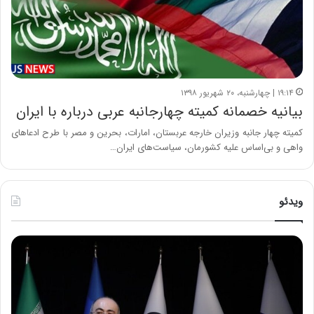
۱۹:۱۴ | چهارشنبه، ۲۰ شهریور ۱۳۹۸
بیانیه خصمانه کمیته چهارجانبه عربی درباره با ایران
کمیته چهار جانبه وزیران خارجه عربستان، امارات، بحرین و مصر با طرح ادعاهای
واهی و بی‌اساس علیه کشورمان، سیاست‌های ایران…
ویدئو
ح
ح
م
س
ی
ی
د
ن
ک
ع