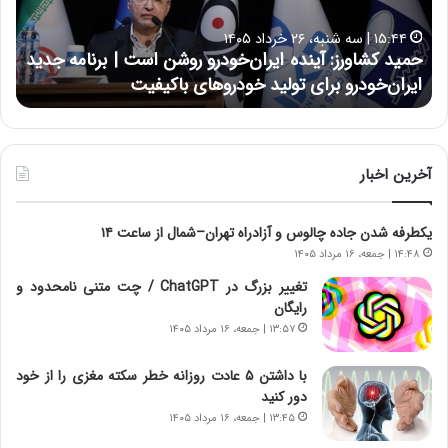
ش
ل
ا
ا
۱۵:۴۴ | سه شنبه، ۲۶ خرداد ۱۴۰۵
و
ی
حمید کشاورز: آینده ایران‌خودرو روشن است | برنامه جدید
ح
ر
ی
ایران‌خودرو برای تولید خودروهای باکیفیت
ن
ز
:
:
د
آ
ر
ی
ط
ن
و
آخرین اخبار
د
ل
ه
ت
یکطرفه شدن جاده چالوس و آزادراه تهران–شمال از ساعت ۱۴
ا
ا
ی
ر
۱۴:۴۸ | جمعه، ۱۶ مرداد ۱۴۰۵
ر
ی
تغییر بزرگ در ChatGPT / چت متنی نامحدود و
ا
خ
رایگان
ن‌
ا
۱۳:۵۷ | جمعه، ۱۶ مرداد ۱۴۰۵
خ
ی
و
ر
با داشتن ۵ عادت روزانه خطر سکته مغزی را از خود
د
ا
دور کنید
ر
ن
۱۳:۴۵ | جمعه، ۱۶ مرداد ۱۴۰۵
و
،
ر
ه