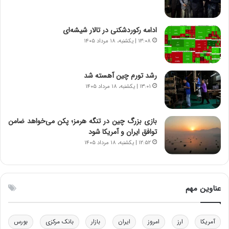
و
د
ا
م
ن
ه
ادامه رکوردشکنی در تالار شیشه‌ای
س
ن
۱۳:۰۸ | یکشنبه، ۱۸ مرداد ۱۴۰۵
ت
و
ه
ز
د
ا
رشد تورم چین آهسته شد
ر
ز
۱۳:۰۱ | یکشنبه، ۱۸ مرداد ۱۴۰۵
م
ب
ق
ی
ا
ن
ب
ن
بازی بزرگ چین در تنگه هرمز؛ پکن می‌خواهد ضامن
ل
ر
توافق ایران و آمریکا شود
چ
ف
۱۲:۵۲ | یکشنبه، ۱۸ مرداد ۱۴۰۵
ن
ت
ی
ه
ن
ا
ق
س
عناوین مهم
د
ت
ر
ت
آمریکا
ارز
امروز
ایران
بازار
بانک مرکزی
بورس
ی