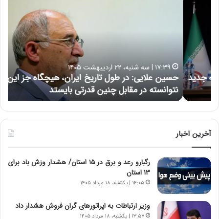
س
ش
ی
د
ن
ا
ع
ر
ل
د
ا
ر
۱۷:۳۹ | سه شنبه، ۲۲ اردیبهشت ۱۴۰۵
ی
ب
حسین علایی: در طول تاریخ ایران، هیچگاه جز این جنگ،
ه
ی
ا
نتوانسته در مقابل چنین قدرتی بایستد
ه
:
ر
د
ه
ر
خ
ط
ط
و
ر
آخرین اخبار
ل
ا
ت
ب
رگبارو رعد و برق در ۱۵ استان/ هشدار وزش باد برای
ا
ر
۱۳ استان‌
ر
ت
ی
و
۱۴:۰۵ | یکشنبه، ۱۸ مرداد ۱۴۰۵
خ
ر
ا
م
وزیر ارتباطات به اپراتورهای گران فروش هشدار داد
ی
د
۱۳:۵۷ | یکشنبه، ۱۸ مرداد ۱۴۰۵