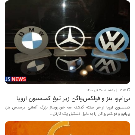
۱۳:۱۵ | یکشنبه، ۲۰ تیر ۱۴۰۰
بی‌ام‌و، بنز و فولکس‌واگن زیر تیغ کمیسیون اروپا
کمیسیون اروپا اواخر هفته گذشته سه خودروساز بزرگ آلمانی مرسدس بنز،
بی‌ام‌و و فولکس‌واگن را به دلیل تشکیل یک کارتل…