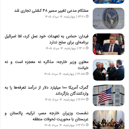
و
ی
ش
چ
سنتکام مدعی تغییر مسیر ۴۸ کشتی تجاری شد
ن
گ
۲۳:۲۰ | چهارشنبه، ۱۴ مرداد ۱۴۰۵
ا
ا
س
ه
ت
ج
فیدان: حماس به تعهدات خود عمل کرد، امّا اسرائیل
|
ز
برنامه‌ای برای صلح ندارد
ب
ا
ر
۲۳:۱۱ | چهارشنبه، ۱۴ مرداد ۱۴۰۵
ی
ن
ن
ا
ج
معاون وزیر خارجه: مذاکره نه معجزه است و نه
م
ن
خیانت
ه
گ
۲۲:۵۵ | چهارشنبه، ۱۴ مرداد ۱۴۰۵
ج
،
د
ن
گمرک آمریکا ۱۰۰ میلیارد دلار از درآمد تعرفه‌ها را به
ی
ت
واردکنندگان بازگرداند
د
و
۲۲:۴۶ | چهارشنبه، ۱۴ مرداد ۱۴۰۵
ا
ا
ی
ن
نشست وزیران خارجه مصر، ترکیه، پاکستان و
ر
س
عربستان با محوریت تحولات منطقه
ا
ت
۲۲:۳۸ | چهارشنبه، ۱۴ مرداد ۱۴۰۵
ن‌
ه