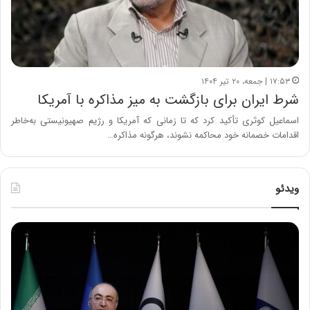
۱۷:۵۳ | جمعه، ۲۰ تیر ۱۴۰۴
شرط ایران برای بازگشت به میز مذاکره با آمریکا
اسماعیل کوثری تأکید کرد که تا زمانی که آمریکا و رژیم صهیونیستی به‌خاطر
اقدامات خصمانه خود محاکمه نشوند، هرگونه مذاکره…
ویدئو
ح
ح
م
س
ی
ی
د
ن
ک
ع
ش
ل