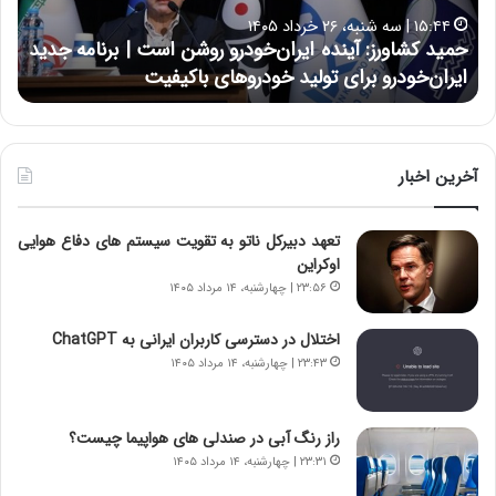
ا
ا
۱۵:۴۴ | سه شنبه، ۲۶ خرداد ۱۴۰۵
و
ی
حمید کشاورز: آینده ایران‌خودرو روشن است | برنامه جدید
ح
ر
ی
ایران‌خودرو برای تولید خودروهای باکیفیت
ن
ز
:
:
د
آ
ر
ی
ط
ن
و
آخرین اخبار
د
ل
ه
ت
تعهد دبیرکل ناتو به تقویت سیستم های دفاع هوایی
ا
ا
اوکراین
ی
ر
ر
ی
۲۳:۵۶ | چهارشنبه، ۱۴ مرداد ۱۴۰۵
ا
خ
ن‌
ا
اختلال در دسترسی کاربران ایرانی به ChatGPT
خ
ی
۲۳:۴۳ | چهارشنبه، ۱۴ مرداد ۱۴۰۵
و
ر
د
ا
ر
ن
راز رنگ آبی در صندلی های هواپیما چیست؟
و
،
۲۳:۳۱ | چهارشنبه، ۱۴ مرداد ۱۴۰۵
ر
ه