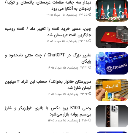
دیدار سه جانبه مقامات عربستان، پاکستان و ترکیه/
ا
اردوغان به آنکارا می رود
ر
ی
۲۳:۵۵ | پنجشنبه، ۱۵ مرداد ۱۴۰۵
خ
ا
چین، مسیر خرید نفت را تغییر داد / نفت روسیه
ی
جایگزین نفت عربستان شد
ر
۲۳:۴۵ | پنجشنبه، ۱۵ مرداد ۱۴۰۵
ا
ن
تغییر بزرگ در ChatGPT / چت متنی نامحدود و
،
رایگان
ه
۲۳:۳۱ | پنجشنبه، ۱۵ مرداد ۱۴۰۵
ی
چ
سرپرستان خانوار بخوانند/ حساب این افراد ۴ میلیون
گ
تومان شارژ شد
ا
۲۳:۲۲ | پنجشنبه، ۱۵ مرداد ۱۴۰۵
ه
ج
ردمی K100 پرو مکس با باتری غول‌پیکر و شارژ
ز
بی‌سیم روانه بازار می‌شود
ا
ی
۲۳:۱۰ | پنجشنبه، ۱۵ مرداد ۱۴۰۵
ن