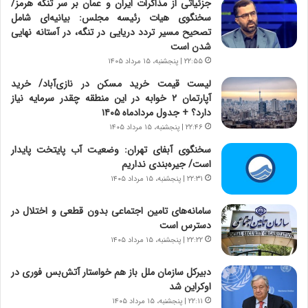
ج
جزئیاتی از مذاکرات ایران و عمان بر سر تنگه هرمز/
ن
سخنگوی هیات رئیسه مجلس: بیانیه‌ای شامل
گ
تصحیح مسیر تردد دریایی در تنگه، در آستانه نهایی
،
شدن است
ن
۲۲:۵۵ | پنجشنبه، ۱۵ مرداد ۱۴۰۵
ت
لیست قیمت خرید مسکن در نازی‌آباد/ خرید
و
آپارتمان ۲ خوابه در این منطقه چقدر سرمایه نیاز
ا
دارد؟ + جدول مردادماه ۱۴۰۵
ن
۲۲:۴۶ | پنجشنبه، ۱۵ مرداد ۱۴۰۵
س
ت
سخنگوی آبفای تهران: وضعیت آب پایتخت پایدار
ه
است/ جیره‌بندی نداریم
د
۲۲:۳۱ | پنجشنبه، ۱۵ مرداد ۱۴۰۵
ر
م
سامانه‌های تامین اجتماعی بدون قطعی و اختلال در
ق
دسترس است
ا
۲۲:۲۲ | پنجشنبه، ۱۵ مرداد ۱۴۰۵
ب
ل
دبیرکل سازمان ملل باز هم خواستار آتش‌بس فوری در
چ
اوکراین شد
ن
۲۲:۱۱ | پنجشنبه، ۱۵ مرداد ۱۴۰۵
ی