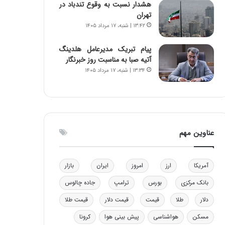
هشدار نسبت به وقوع تندباد در
و
ا
تهران
ب
ب
۱۳:۴۲ | شنبه، ۱۷ مرداد ۱۴۰۵
ر
ل
ا
چ
پیام تبریک مدیرعامل هلدینگ
ی
ن
آتیه صبا به مناسبت روز خبرنگار
ت
ی
۱۳:۳۴ | شنبه، ۱۷ مرداد ۱۴۰۵
و
ن
ل
ق
ی
د
د
ر
خ
ت
و
ی
عناوین مهم
د
ب
ر
ا
و
ی
آمریکا
ارز
امروز
ایران
بازار
ه
س
ا
ت
بانک مرکزی
بورس
ترامپ
جاده چالوس
ی
د
ب
دلار
طلا
قیمت
قیمت دلار
قیمت طلا
ا
مسکن
هواشناسی
پیش بینی هوا
کرونا
ک