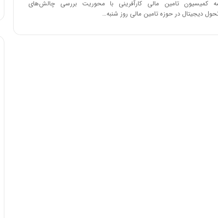
کمیسیون تامین مالی کارآفرینی با محوریت بررسی چالش‌های
ا
حول دیجیتال در حوزه تامین مالی روز شنبه…
و
ر
م
ی
ا
ن
ه
؛
ب
ا
ز
ن
د
ه
پ
ن
ه
ا
ن
ی