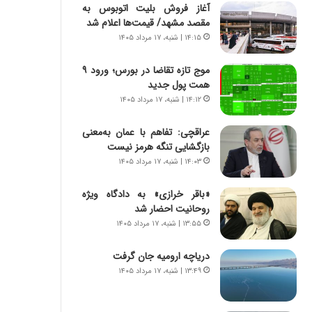
س
ه
آغاز فروش بلیت اتوبوس به
ت
ج
مقصد مشهد/ قیمت‌ها اعلام شد
|
ز
۱۴:۱۵ | شنبه، ۱۷ مرداد ۱۴۰۵
ب
ا
ر
ی
موج تازه تقاضا در بورس؛ ورود ۹
ن
ن
همت پول جدید
ا
ج
۱۴:۱۲ | شنبه، ۱۷ مرداد ۱۴۰۵
م
ن
ه
گ
عراقچی: تفاهم با عمان به‌معنی
ج
،
بازگشایی تنگه هرمز نیست
د
ن
۱۴:۰۳ | شنبه، ۱۷ مرداد ۱۴۰۵
ی
ت
د
و
ا
«باقر خرازی» به دادگاه ویژه
ا
ی
روحانیت احضار شد
ن
ر
س
۱۳:۵۵ | شنبه، ۱۷ مرداد ۱۴۰۵
ا
ت
ن‌
ه
دریاچه ارومیه جان گرفت
خ
د
۱۳:۴۹ | شنبه، ۱۷ مرداد ۱۴۰۵
و
ر
د
م
ر
ق