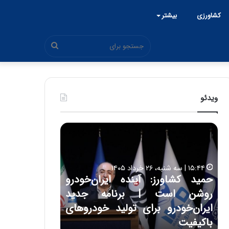
کشاورزی
بیشتر
جستجو
برای
ویدئو
ح
ح
م
س
ی
ی
د
ن
۱۵:۴۴ | سه شنبه، ۲۶ خرداد ۱۴۰۵
ک
ع
حمید کشاورز: آینده ایران‌خودرو
ش
ل
۱۷:۳۹ | سه شنبه، ۲۲ اردیبهشت ۱۴۰۵
روشن است | برنامه جدید
حسین علایی: 
ا
ا
و
ی
ه
ایران‌خودرو برای تولید خودروهای
هیچگاه جز ای
ر
ی
باکیفیت
مقابل چنین ق
ز
: