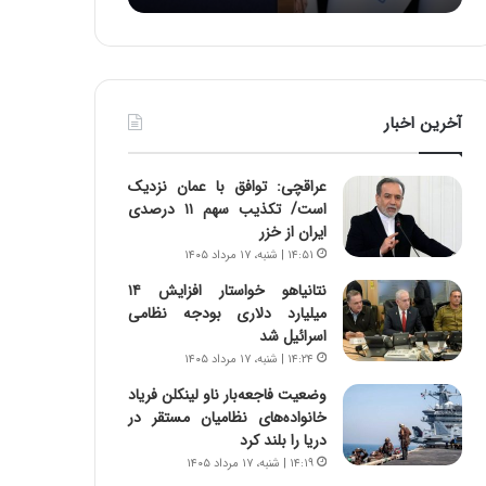
:
د
آ
ر
ی
ط
ن
و
د
ل
آخرین اخبار
ه
ت
ا
ا
ی
ر
عراقچی: توافق با عمان نزدیک
ر
ی
است/ تکذیب سهم ۱۱ درصدی
ا
خ
ایران از خزر
ن‌
ا
۱۴:۵۱ | شنبه، ۱۷ مرداد ۱۴۰۵
خ
ی
و
ر
نتانیاهو خواستار افزایش ۱۴
د
ا
میلیارد دلاری بودجه نظامی
ر
ن
اسرائیل شد
و
،
۱۴:۲۴ | شنبه، ۱۷ مرداد ۱۴۰۵
ر
ه
وضعیت فاجعه‌بار ناو لینکلن فریاد
و
ی
خانواده‌های نظامیان مستقر در
ش
چ
دریا را بلند کرد
ن
گ
۱۴:۱۹ | شنبه، ۱۷ مرداد ۱۴۰۵
ا
ا