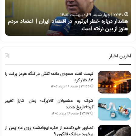
د
ب
ر
ه
خ
۲۲:۳۰ | چهارشنبه، ۹ اردیبهشت ۱۴۰۵
ب
ب
هشدار درباره خطر ابرتورم در اقتصاد ایران | اعتماد مردم
ح
ا
خ
هنوز از بین نرفته است
از ش
ر
ش‌
ه
ه
خ
ا
ط
ی
ر
ی
آخرین اخبار
ا
ا
ب
ز
قیمت نفت صعودی ماند؛ تنش در تنگه هرمز برنت را
ر
س
۸۳ دلار کرد
ت
ا
و
خ
۲۳:۵۵ | جمعه، ۱۶ مرداد ۱۴۰۵
ر
ت
م
م
شوک به مشمولان کالابرگ؛ زمان شارژ تغییر
د
ا
کرد+تاریخ جدید
ر
ن‌
۲۳:۴۲ | جمعه، ۱۶ مرداد ۱۴۰۵
ا
ه
ق
ا
تصاویر خیره‌کننده از حفره ایجادشده روی ماه پس از
ت
ی
برخورد موشک فالکون ۹