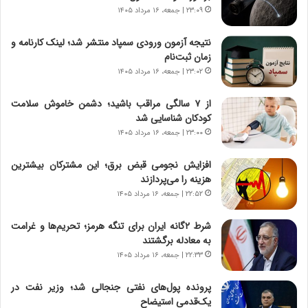
ص
ا
۲۳:۰۹ | جمعه، ۱۶ مرداد ۱۴۰۵
ا
ت
د
ا
نتیجه آزمون ورودی سمپاد منتشر شد؛ لینک کارنامه و
ا
ق
زمان ثبت‌نام
ی
ا
۲۳:۰۲ | جمعه، ۱۶ مرداد ۱۴۰۵
ر
ی
ا
ر
از ۷ سالگی مراقب باشید؛ دشمن خاموش سلامت
ن
ا
کودکان شناسایی شد
|
ن
ا
۲۳:۰۰ | جمعه، ۱۶ مرداد ۱۴۰۵
د
ع
ر
ت
پ
افزایش نجومی قبض برق؛ این مشترکان بیشترین
م
ی
هزینه را می‌پردازند
ا
ح
۲۲:۵۲ | جمعه، ۱۶ مرداد ۱۴۰۵
د
م
م
ل
شرط ۲گانه ایران برای تنگه هرمز؛ تحریم‌ها و غرامت
ر
ه
به معادله برگشتند
د
آ
۲۲:۳۳ | جمعه، ۱۶ مرداد ۱۴۰۵
م
م
ه
ر
پرونده پول‌های نفتی جنجالی شد؛ وزیر نفت در
ن
ی
یک‌قدمی استیضاح
و
ک