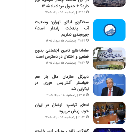
در این منطقه چقدر سرمایه نیاز
ه
ر
دارد؟ + جدول مردادماه ۱۴۰۵
ج
ا
۲۲:۴۶ | پنجشنبه، ۱۵ مرداد ۱۴۰۵
ز
ن
ا
|
سخنگوی آبفای تهران: وضعیت
ی
ا
آب پایتخت پایدار است/
ن
ع
جیره‌بندی نداریم
ج
ت
۲۲:۳۱ | پنجشنبه، ۱۵ مرداد ۱۴۰۵
ن
م
سامانه‌های تامین اجتماعی بدون
گ
ا
قطعی و اختلال در دسترس است
،
د
ن
۲۲:۲۲ | پنجشنبه، ۱۵ مرداد ۱۴۰۵
م
ت
ر
و
د
دبیرکل سازمان ملل باز هم
ا
م
خواستار آتش‌بس فوری در
ن
ه
اوکراین شد
س
ن
۲۲:۱۱ | پنجشنبه، ۱۵ مرداد ۱۴۰۵
ت
و
ادعای ترامپ: اوضاع در ایران
ه
ز
خوب پیش می‌رود
د
ا
۲۱:۵۴ | پنجشنبه، ۱۵ مرداد ۱۴۰۵
ر
ز
م
ب
گفتگوی تلفنی وزرای امور خارجه
ق
ی