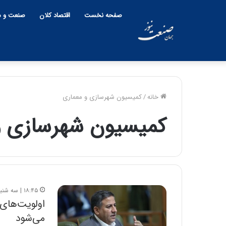
صفحه نخست
اقتصاد کلان
صنعت و م
خانه
/
کمیسیون شهرسازی و معماری
کمیسیون شهرسازی و
چ
ی
ن
و
ب
ح
ر
۱۸:۴۵ | سه شنبه، ۱۴ آبان ۱۳۹۸
۱۲:۱۸ | دوشنبه، ۱۸ اسفند ۱۴۰۴
ا
چین و بحران خا
ن
می‌شود
پنهان یا برنده بز
خ