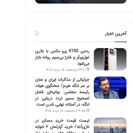
د
ه
ر
خ
ط
ط
و
ر
ل
ا
آخرین اخبار
ت
ب
ا
ر
ر
ت
ردمی K100 پرو مکس با باتری
ی
و
غول‌پیکر و شارژ بی‌سیم روانه بازار
خ
ر
می‌شود
ا
م
۲۳:۱۰ | پنجشنبه، ۱۵ مرداد ۱۴۰۵
ی
د
ر
ر
جزئیاتی از مذاکرات ایران و عمان
ا
ا
بر سر تنگه هرمز/ سخنگوی هیات
ن
ق
رئیسه مجلس: بیانیه‌ای شامل
،
ت
تصحیح مسیر تردد دریایی در
ه
ص
تنگه، در آستانه نهایی شدن است
ی
ا
۲۲:۵۵ | پنجشنبه، ۱۵ مرداد ۱۴۰۵
چ
د
لیست قیمت خرید مسکن در
گ
ا
نازی‌آباد/ خرید آپارتمان ۲ خوابه
ا
ی