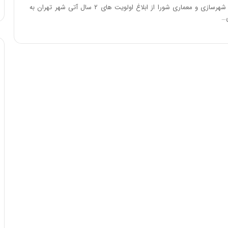
:
رئیس کمیسیون شهرسازی و معماری شورا از ابلاغ اولویت های ۲ سال آتی شهر تهران به
آ
ی…
ی
ن
د
ه
ا
ی
ر
ا
ن‌
خ
و
د
ر
و
ر
و
ش
ن
ا