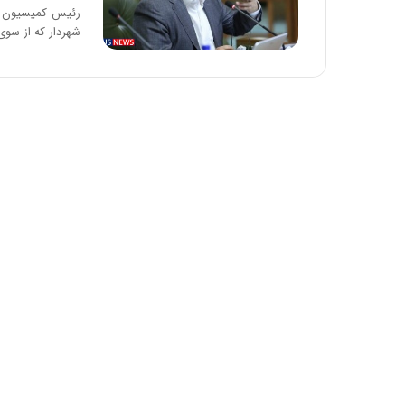
ا
و
شهردار که از سو
ر
م
ی
ا
ن
ه
؛
ب
ا
ز
ن
د
ه
پ
ن
ه
ا
ن
ی