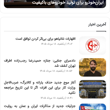
ایران‌خودرو برای تولید خودروهای باکیفیت
ز
:
آ
ی
ن
آخرین اخبار
د
ه
اظهارات نتانیاهو برای بی‌اثر کردن توافق است
ا
ی
۱۹:۰۲ | یکشنبه، ۱۸ مرداد ۱۴۰۵
ر
ا
ن‌
دادسرای جنایی: جنازه حمیدرضا رجب‌زاده اطراف
خ
تهران کشف شد
و
۱۸:۵۶ | یکشنبه، ۱۸ مرداد ۱۴۰۵
د
ر
آغاز موج جدید حذف یارانه و کالابرگ؛ ضرب‌الاجل
و
وزارت کار برای این افراد؛ اگر تا این تاریخ مراجعه
ر
نکنید
و
۱۸:۴۱ | یکشنبه، ۱۸ مرداد ۱۴۰۵
ش
جزئیات جدید از مذاکرات ایران و عمان به روایت
ن