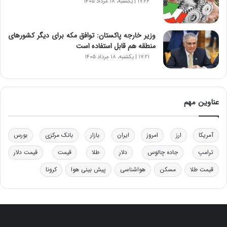
۱۷:۲۶ | یکشنبه، ۱۸ مرداد ۱۴۰۵
ر
و
ب
وزیر خارجه پاکستان: توافق مکه برای دیگر کشورهای
ر
منطقه هم قابل استفاده است
ا
۱۷:۲۱ | یکشنبه، ۱۸ مرداد ۱۴۰۵
ی
ت
و
ل
عناوین مهم
ی
د
خ
آمریکا
ارز
امروز
ایران
بازار
بانک مرکزی
بورس
و
د
ترامپ
جاده چالوس
دلار
طلا
قیمت
قیمت دلار
ر
و
قیمت طلا
مسکن
هواشناسی
پیش بینی هوا
کرونا
ه
ا
ی
ب
ا