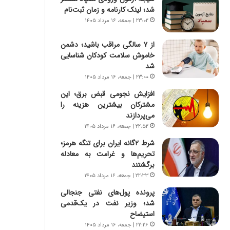
س
ه
شد؛ لینک کارنامه و زمان ثبت‌نام
ت
ج
۲۳:۰۲ | جمعه، ۱۶ مرداد ۱۴۰۵
|
ز
ب
ا
از ۷ سالگی مراقب باشید؛ دشمن
ر
ی
خاموش سلامت کودکان شناسایی
ن
ن
شد
ا
ج
م
۲۳:۰۰ | جمعه، ۱۶ مرداد ۱۴۰۵
ن
ه
گ
افزایش نجومی قبض برق؛ این
ج
،
مشترکان بیشترین هزینه را
د
ن
می‌پردازند
ی
ت
۲۲:۵۲ | جمعه، ۱۶ مرداد ۱۴۰۵
د
و
ا
شرط ۲گانه ایران برای تنگه هرمز؛
ا
ی
تحریم‌ها و غرامت به معادله
ن
ر
برگشتند
س
ا
ت
۲۲:۳۳ | جمعه، ۱۶ مرداد ۱۴۰۵
ن‌
ه
پرونده پول‌های نفتی جنجالی
خ
د
شد؛ وزیر نفت در یک‌قدمی
و
ر
استیضاح
د
م
۲۲:۲۶ | جمعه، ۱۶ مرداد ۱۴۰۵
ر
ق