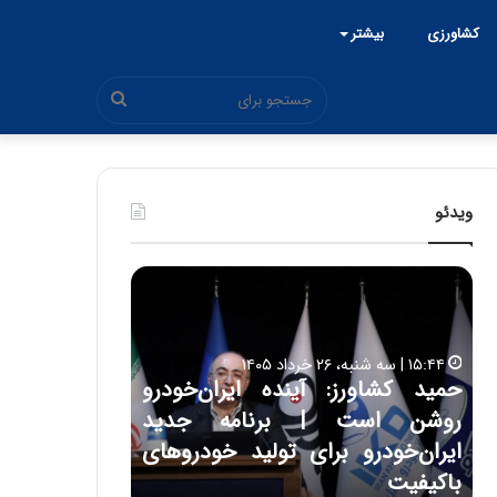
کشاورزی
بیشتر
جستجو
برای
ویدئو
ح
ح
م
س
ی
ی
د
ن
۱۵:۴۴ | سه شنبه، ۲۶ خرداد ۱۴۰۵
ک
ع
حمید کشاورز: آینده ایران‌خودرو
ش
ل
۱۷:۳۹ | سه شنبه، ۲۲ اردیبهشت ۱۴۰۵
روشن است | برنامه جدید
حسین علایی: 
ا
ا
و
ی
ه
ایران‌خودرو برای تولید خودروهای
هیچگاه جز ای
ر
ی
باکیفیت
مقابل چنین ق
ز
: