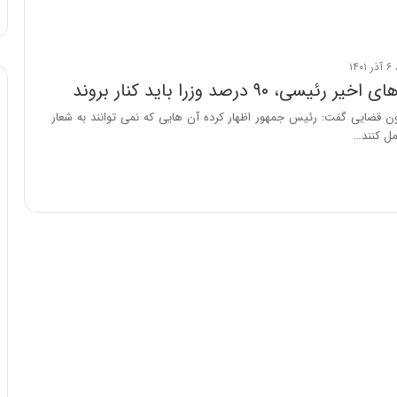
ا
و
ر
م
ی
ئیسی، ۹۰ درصد وزرا باید کنار بروند
ا
قضایی گفت: رئیس جمهور اظهار کرده آن هایی که نمی توانند به شعار
ن
مل کنند…
ه
؛
ب
ا
ز
ن
د
ه
پ
ن
ه
ا
ن
ی