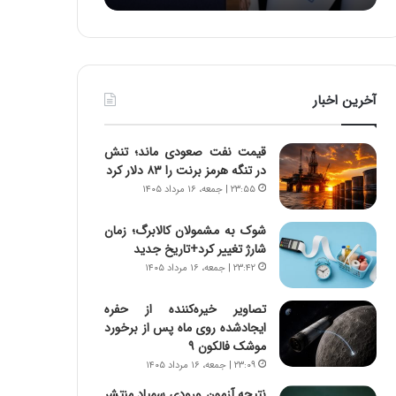
:
د
آ
ر
ی
ط
ن
و
د
ل
آخرین اخبار
ه
ت
ا
ا
ی
ر
قیمت نفت صعودی ماند؛ تنش
ر
ی
در تنگه هرمز برنت را ۸۳ دلار کرد
ا
خ
۲۳:۵۵ | جمعه، ۱۶ مرداد ۱۴۰۵
ن‌
ا
خ
ی
شوک به مشمولان کالابرگ؛ زمان
و
ر
شارژ تغییر کرد+تاریخ جدید
د
ا
۲۳:۴۲ | جمعه، ۱۶ مرداد ۱۴۰۵
ر
ن
و
،
ر
ه
تصاویر خیره‌کننده از حفره
و
ی
ایجادشده روی ماه پس از برخورد
ش
چ
موشک فالکون ۹
ن
گ
۲۳:۰۹ | جمعه، ۱۶ مرداد ۱۴۰۵
ا
ا
نتیجه آزمون ورودی سمپاد منتشر