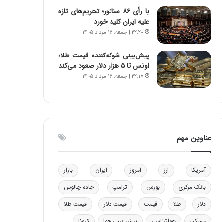
و
ا
با رأی ۸۶ سناتور؛ تحریم‌های تازه
ب
ب
علیه ایران کلید خورد
ر
ل
۲۲:۲۰ | جمعه، ۱۶ مرداد ۱۴۰۵
ا
چ
ی
ن
پیش‌بینی شوکه‌کننده قیمت طلا؛
ت
ی
اونس تا ۵ هزار دلار صعود می‌کند
و
ن
۲۲:۱۷ | جمعه، ۱۶ مرداد ۱۴۰۵
ل
ق
ی
د
د
ر
خ
ت
و
ی
د
ب
عناوین مهم
ر
ا
و
ی
ه
س
آمریکا
ارز
امروز
ایران
بازار
ا
ت
ی
د
بانک مرکزی
بورس
ترامپ
جاده چالوس
ب
دلار
طلا
قیمت
قیمت دلار
قیمت طلا
ا
ک
مسکن
هواشناسی
پیش بینی هوا
کرونا