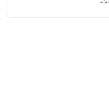
 درآمد.
ا
و
ر
م
ی
ا
ن
ه
؛
ب
ا
ز
ن
د
ه
پ
ن
ه
ا
ن
ی