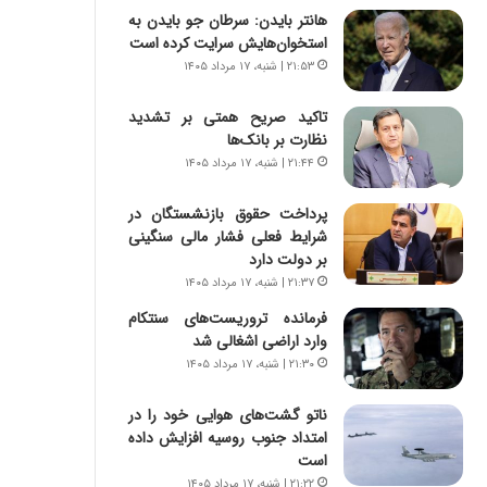
س
ه
هانتر بایدن: سرطان جو بایدن به
ت
ج
استخوان‌هایش سرایت کرده است
|
ز
۲۱:۵۳ | شنبه، ۱۷ مرداد ۱۴۰۵
ب
ا
ر
ی
تاکید صریح همتی بر تشدید
ن
ن
نظارت بر بانک‌ها
ا
ج
م
۲۱:۴۴ | شنبه، ۱۷ مرداد ۱۴۰۵
ن
ه
گ
ج
،
پرداخت حقوق بازنشستگان در
د
ن
شرایط فعلی فشار مالی سنگینی
ی
ت
بر دولت دارد
د
و
۲۱:۳۷ | شنبه، ۱۷ مرداد ۱۴۰۵
ا
ا
فرمانده تروریست‌های سنتکام
ی
ن
وارد اراضی اشغالی شد
ر
س
۲۱:۳۰ | شنبه، ۱۷ مرداد ۱۴۰۵
ا
ت
ن‌
ه
ناتو گشت‌های هوایی خود را در
خ
د
امتداد جنوب روسیه افزایش داده
و
ر
است
د
م
ر
ق
۲۱:۲۲ | شنبه، ۱۷ مرداد ۱۴۰۵