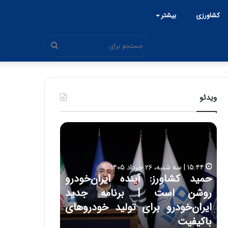
کشاورزی
بیشتر
جستجو
برای
ویدئو
ح
ح
م
س
ی
ی
د
ن
۱۵:۴۴ | سه شنبه، ۲۶ خرداد ۱۴۰۵
ک
ع
حمید کشاورز: آینده ایران‌خودرو
ش
ل
۱۷:۳۹ | سه شنبه، ۲۲ اردیبهشت ۱۴۰۵
روشن است | برنامه جدید
حسین علایی: 
ا
ا
و
ی
ه
ایران‌خودرو برای تولید خودروهای
هیچگاه جز ای
ر
ی
باکیفیت
مقابل چنین ق
ز
: