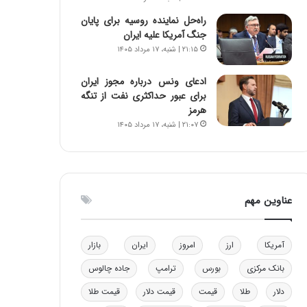
و
ا
راه‌حل نماینده روسیه برای پایان
ب
ب
جنگ آمریکا علیه ایران
ر
ل
۲۱:۱۵ | شنبه، ۱۷ مرداد ۱۴۰۵
ا
چ
ی
ن
ادعای ونس درباره مجوز ایران
ت
ی
برای عبور حداکثری نفت از تنگه
و
ن
هرمز
ل
ق
۲۱:۰۷ | شنبه، ۱۷ مرداد ۱۴۰۵
ی
د
د
ر
خ
ت
و
ی
د
ب
عناوین مهم
ر
ا
و
ی
ه
س
ا
ت
آمریکا
ارز
امروز
ایران
بازار
ی
د
بانک مرکزی
بورس
ترامپ
جاده چالوس
ب
ا
دلار
طلا
قیمت
قیمت دلار
قیمت طلا
ک