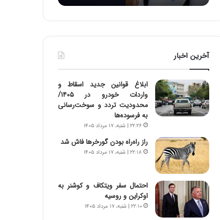
:
د
آ
ر
ی
ط
ن
و
د
ل
آخرین اخبار
ه
ت
ا
ا
ی
ر
ابلاغ قوانین جدید اسقاط و
ر
ی
واردات خودرو در ۱۴۰۵/
ا
خ
محدودیت تردد و سوخت‌رسانی
ن‌
ا
به فرسوده‌ها
خ
ی
۲۲:۲۶ | شنبه، ۱۷ مرداد ۱۴۰۵
و
ر
د
ا
راز راه‌راه بودن گورخرها فاش شد
ر
ن
۲۲:۱۸ | شنبه، ۱۷ مرداد ۱۴۰۵
و
،
ر
ه
و
ی
احتمال سفر ویتکاف و کوشنر به
ش
چ
اوکراین و روسیه
ن
گ
۲۲:۱۰ | شنبه، ۱۷ مرداد ۱۴۰۵
ا
ا