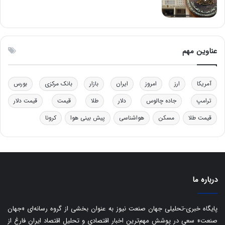
ف
ن
ت
ی
ه
|
ا
د
س
ب
عناوین مهم
ت
ی
ر
ک
آمریکا
ارز
امروز
ایران
بازار
بانک مرکزی
بورس
ل
ا
ترامپ
جاده چالوس
دلار
طلا
قیمت
قیمت دلار
ت
ا
قیمت طلا
مسکن
هواشناسی
پیش بینی هوا
کرونا
ق
ا
ی
ر
ا
درباره ما
ن
:
ا
پایگاه خبری-تحلیلی جهان صنعت نیوز به عنوان بخشی از گروه رسانه‌ای «جهان
ت
صنعت» سعی در پوشش مهم‌ترین اخبار اقتصادی و تحلیل اقتصاد ایران فارغ از
ا