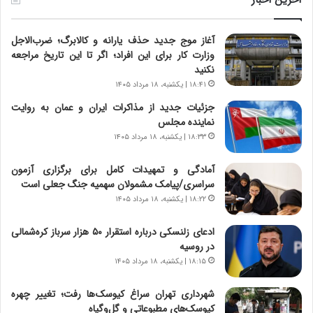
ا
ا
ب
ز
آغاز موج جدید حذف یارانه و کالابرگ؛ ضرب‌الاجل
ر
س
وزارت کار برای این افراد؛ اگر تا این تاریخ مراجعه
ت
ا
نکنید
و
خ
ر
ت
۱۸:۴۱ | یکشنبه، ۱۸ مرداد ۱۴۰۵
م
م
جزئیات جدید از مذاکرات ایران و عمان به روایت
د
ا
نماینده مجلس
ر
ن‌
۱۸:۳۳ | یکشنبه، ۱۸ مرداد ۱۴۰۵
ا
ه
ق
ا
آمادگی و تمهیدات کامل برای برگزاری آزمون
ت
ی
سراسری/پیامک مشمولان سهمیه جنگ جعلی است
ص
ا
۱۸:۲۲ | یکشنبه، ۱۸ مرداد ۱۴۰۵
ا
ت
د
ا
ادعای زلنسکی درباره استقرار ۵۰ هزار سرباز کره‌شمالی
ا
ق
در روسیه
ی
ا
ر
ی
۱۸:۱۵ | یکشنبه، ۱۸ مرداد ۱۴۰۵
ا
ر
ن
ا
شهرداری تهران سراغ کیوسک‌ها رفت؛ تغییر چهره
|
ن
کیوسک‌های مطبوعاتی و گل‌وگیاه