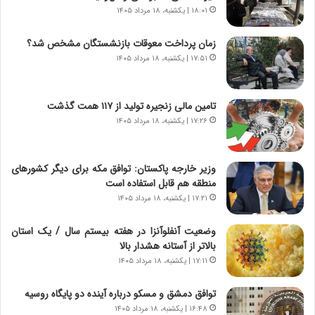
ا
د
۱۸:۰۱ | یکشنبه، ۱۸ مرداد ۱۴۰۵
ع
ر
ت
پ
زمان پرداخت معوقات بازنشستگان مشخص شد؟
م
ی
۱۷:۵۱ | یکشنبه، ۱۸ مرداد ۱۴۰۵
ا
ح
د
م
م
ل
تامین مالی زنجیره تولید از ۱۱۷ همت گذشت
ر
ه
۱۷:۲۶ | یکشنبه، ۱۸ مرداد ۱۴۰۵
د
آ
م
م
ه
ر
وزیر خارجه پاکستان: توافق مکه برای دیگر کشورهای
ن
ی
منطقه هم قابل استفاده است
و
ک
ز
ا
۱۷:۲۱ | یکشنبه، ۱۸ مرداد ۱۴۰۵
ا
ی
ز
ی
وضعیت آنفلوآنزا در هفته بیستم سال / یک استان
ب
–
بالاتر از آستانه هشدار بالا
ی
ص
۱۷:۱۱ | یکشنبه، ۱۸ مرداد ۱۴۰۵
ن
ه
ن
ی
توافق دمشق و مسکو درباره آینده دو پایگاه روسیه
ر
و
۱۶:۴۸ | یکشنبه، ۱۸ مرداد ۱۴۰۵