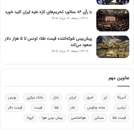
ن‌
خ
با رأی ۸۶ سناتور؛ تحریم‌های تازه علیه ایران کلید خورد
و
۲۲:۲۰ | جمعه، ۱۶ مرداد ۱۴۰۵
د
ر
و
ب
پیش‌بینی شوکه‌کننده قیمت طلا؛ اونس تا ۵ هزار دلار
ر
صعود می‌کند
ا
۲۲:۱۷ | جمعه، ۱۶ مرداد ۱۴۰۵
ی
ت
و
ل
عناوین مهم
ی
د
خ
آمریکا
ارز
امروز
ایران
بازار
بانک مرکزی
بورس
و
د
ترامپ
جاده چالوس
دلار
طلا
قیمت
قیمت دلار
ر
قیمت طلا
مسکن
هواشناسی
پیش بینی هوا
کرونا
و
ه
ا