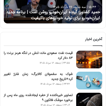
ا
۱۵:۴۴ | سه شنبه، ۲۶ خرداد ۱۴۰۵
و
حمید کشاورز: آینده ایران‌خودرو روشن است | برنامه جدید
ر
ایران‌خودرو برای تولید خودروهای باکیفیت
ز
:
آ
ی
ن
آخرین اخبار
د
ه
قیمت نفت صعودی ماند؛ تنش در تنگه هرمز برنت را
ا
۸۳ دلار کرد
ی
ر
۲۳:۵۵ | جمعه، ۱۶ مرداد ۱۴۰۵
ا
ن‌
شوک به مشمولان کالابرگ؛ زمان شارژ تغییر
خ
کرد+تاریخ جدید
و
۲۳:۴۲ | جمعه، ۱۶ مرداد ۱۴۰۵
د
ر
تصاویر خیره‌کننده از حفره ایجادشده روی ماه پس از
و
برخورد موشک فالکون ۹
ر
۲۳:۰۹ | جمعه، ۱۶ مرداد ۱۴۰۵