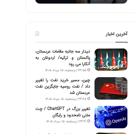
:
د
آ
ر
ی
ط
ن
و
د
ل
آخرین اخبار
ه
ت
ا
ا
ی
ر
دیدار سه جانبه مقامات عربستان،
ر
ی
پاکستان و ترکیه/ اردوغان به
ا
خ
آنکارا می رود
ن‌
ا
۲۳:۵۵ | پنجشنبه، ۱۵ مرداد ۱۴۰۵
خ
ی
و
ر
چین، مسیر خرید نفت را تغییر
د
ا
داد / نفت روسیه جایگزین نفت
ر
ن
عربستان شد
و
،
۲۳:۴۵ | پنجشنبه، ۱۵ مرداد ۱۴۰۵
ر
ه
تغییر بزرگ در ChatGPT / چت
و
ی
متنی نامحدود و رایگان
ش
چ
۲۳:۳۱ | پنجشنبه، ۱۵ مرداد ۱۴۰۵
ن
گ
ا
ا