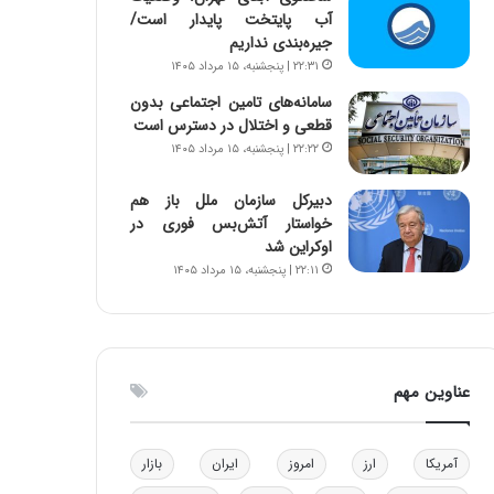
آب پایتخت پایدار است/
و
ا
جیره‌بندی نداریم
ب
ب
ر
ل
۲۲:۳۱ | پنجشنبه، ۱۵ مرداد ۱۴۰۵
ا
چ
سامانه‌های تامین اجتماعی بدون
ی
ن
قطعی و اختلال در دسترس است
ت
ی
۲۲:۲۲ | پنجشنبه، ۱۵ مرداد ۱۴۰۵
و
ن
ل
ق
دبیرکل سازمان ملل باز هم
ی
د
خواستار آتش‌بس فوری در
د
ر
اوکراین شد
خ
ت
۲۲:۱۱ | پنجشنبه، ۱۵ مرداد ۱۴۰۵
و
ی
د
ب
ر
ا
و
ی
ه
س
عناوین مهم
ا
ت
ی
د
ب
ا
آمریکا
ارز
امروز
ایران
بازار
ک