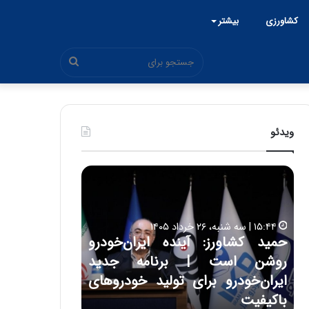
کشاورزی
بیشتر
جستجو
برای
ویدئو
ح
ح
م
س
ی
ی
د
ن
۱۵:۴۴ | سه شنبه، ۲۶ خرداد ۱۴۰۵
ک
ع
حمید کشاورز: آینده ایران‌خودرو
ش
ل
۱۷:۳۹ | سه شنبه، ۲۲ اردیبهشت ۱۴۰۵
روشن است | برنامه جدید
حسین علایی: 
ا
ا
و
ی
ه
ایران‌خودرو برای تولید خودروهای
هیچگاه جز ای
ر
ی
باکیفیت
مقابل چنین ق
ز
: