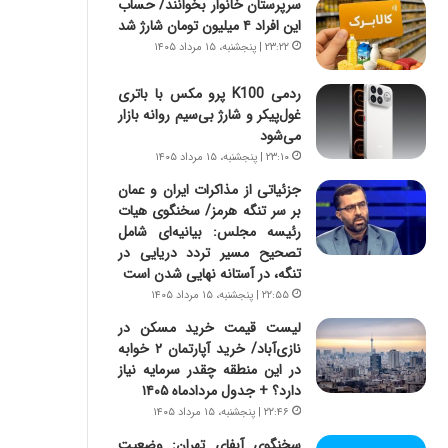
سرپرستان خانوار بخوانند/ حساب
س
ه
این افراد ۴ میلیون تومان شارژ شد
ت
ج
|
ز
۲۳:۲۲ | پنجشنبه، ۱۵ مرداد ۱۴۰۵
ب
ا
ر
ی
ردمی K100 پرو مکس با باتری
ن
ن
غول‌پیکر و شارژ بی‌سیم روانه بازار
ا
ج
می‌شود
م
ن
۲۳:۱۰ | پنجشنبه، ۱۵ مرداد ۱۴۰۵
ه
گ
جزئیاتی از مذاکرات ایران و عمان
ج
،
بر سر تنگه هرمز/ سخنگوی هیات
د
ن
رئیسه مجلس: بیانیه‌ای شامل
ی
ت
تصحیح مسیر تردد دریایی در
د
و
تنگه، در آستانه نهایی شدن است
ا
ا
۲۲:۵۵ | پنجشنبه، ۱۵ مرداد ۱۴۰۵
ی
ن
ر
س
لیست قیمت خرید مسکن در
ا
ت
نازی‌آباد/ خرید آپارتمان ۲ خوابه
ن‌
ه
در این منطقه چقدر سرمایه نیاز
خ
د
دارد؟ + جدول مردادماه ۱۴۰۵
و
ر
۲۲:۴۶ | پنجشنبه، ۱۵ مرداد ۱۴۰۵
د
م
سخنگوی آبفای تهران: وضعیت
ر
ق