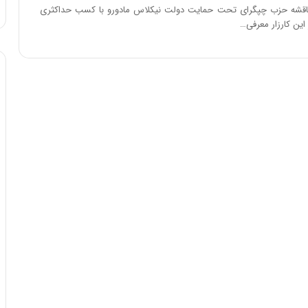
ا
مناقشه حزب چپگرای تحت حمایت دولت نیکلاس مادورو با کسب حداکثری
و
 این کارزار معرفی…
ر
م
ی
ا
ن
ه
؛
ب
ا
ز
ن
د
ه
پ
ن
ه
ا
ن
ی