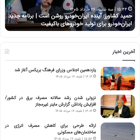
ا
ا
۱۵:۴۴ | سه شنبه، ۲۶ خرداد ۱۴۰۵
و
ی
حمید کشاورز: آینده ایران‌خودرو روشن است | برنامه جدید
ح
ر
ی
ایران‌خودرو برای تولید خودروهای باکیفیت
ن
ز
:
:
د
آ
ر
ی
ط
ن
و
آخرین اخبار
د
ل
ه
ت
یازدهمین اجلاس وزرای فرهنگ بریکس آغاز شد
ا
ا
ی
ر
۱۶:۱۲ | شنبه، ۱۷ مرداد ۱۴۰۵
ر
ی
ا
خ
ن‌
ا
نزولی شدن رشد سالانه مصرف برق در کشور/
خ
ی
افزایش پاداش گزارش ماینر غیرمجاز
و
ر
۱۶:۰۲ | شنبه، ۱۷ مرداد ۱۴۰۵
د
ا
ر
ن
ارائه طرحی برای کاهش مصرف انرژی در
و
،
ساختمان‌های مسکونی
ر
ه
۱۵:۵۶ | شنبه، ۱۷ مرداد ۱۴۰۵