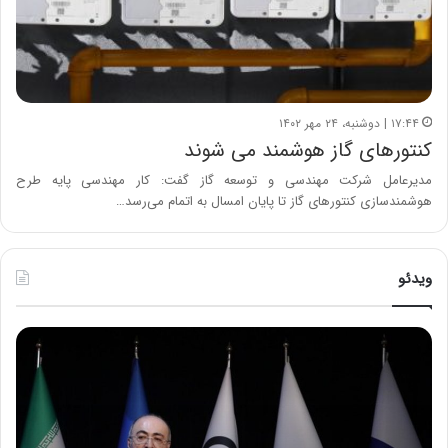
۱۷:۴۴ | دوشنبه، ۲۴ مهر ۱۴۰۲
کنتورهای گاز هوشمند می شوند
مدیرعامل شرکت مهندسی و توسعه گاز گفت: کار مهندسی پایه طرح
هوشمندسازی کنتورهای گاز تا پایان امسال به اتمام می‌رسد…
ویدئو
ح
ح
م
س
ی
ی
د
ن
ک
ع
ش
ل