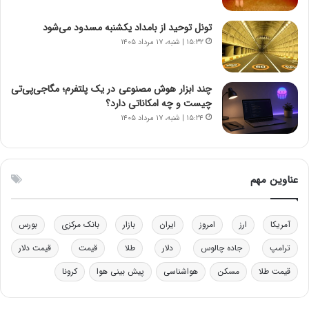
ن‌
ه
خ
د
تونل توحید از بامداد یکشنبه مسدود می‌شود
و
ر
۱۵:۳۲ | شنبه، ۱۷ مرداد ۱۴۰۵
د
م
ر
ق
و
ا
ب
ب
چند ابزار هوش مصنوعی در یک پلتفرم؛ مگاجی‌پی‌تی
ر
ل
چیست و چه امکاناتی دارد؟
ا
چ
۱۵:۲۴ | شنبه، ۱۷ مرداد ۱۴۰۵
ی
ن
ت
ی
و
ن
ل
ق
عناوین مهم
ی
د
د
ر
خ
ت
آمریکا
ارز
امروز
ایران
بازار
بانک مرکزی
بورس
و
ی
د
ب
ترامپ
جاده چالوس
دلار
طلا
قیمت
قیمت دلار
ر
ا
قیمت طلا
مسکن
هواشناسی
پیش بینی هوا
کرونا
و
ی
ه
س
ا
ت