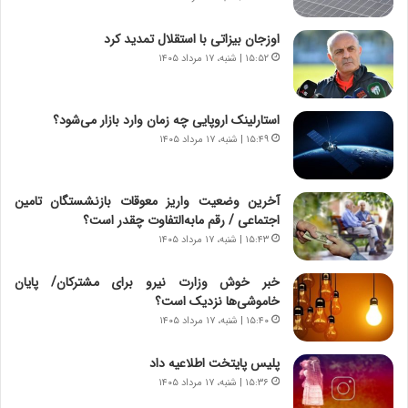
و
ی
ش
چ
اوزجان بیزاتی با استقلال تمدید کرد
ن
گ
۱۵:۵۲ | شنبه، ۱۷ مرداد ۱۴۰۵
ا
ا
س
ه
ت
ج
استارلینک اروپایی چه زمان وارد بازار می‌شود؟
|
ز
ب
۱۵:۴۹ | شنبه، ۱۷ مرداد ۱۴۰۵
ا
ر
ی
ن
ن
ا
ج
آخرین وضعیت واریز معوقات بازنشستگان تامین
م
ن
اجتماعی / رقم مابه‌التفاوت چقدر است؟
ه
گ
۱۵:۴۳ | شنبه، ۱۷ مرداد ۱۴۰۵
ج
،
د
ن
خبر خوش وزارت نیرو برای مشترکان/ پایان
ی
ت
خاموشی‌ها نزدیک است؟
د
و
۱۵:۴۰ | شنبه، ۱۷ مرداد ۱۴۰۵
ا
ا
ی
ن
پلیس پایتخت اطلاعیه داد
ر
س
۱۵:۳۶ | شنبه، ۱۷ مرداد ۱۴۰۵
ا
ت