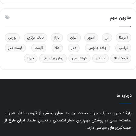
ت
ی
و
ن
ل
ق
عناوین مهم
ی
د
د
ر
خ
ت
آمریکا
ارز
امروز
ایران
بازار
بانک مرکزی
بورس
و
ی
د
ب
ترامپ
جاده چالوس
دلار
طلا
قیمت
قیمت دلار
ر
ا
قیمت طلا
مسکن
هواشناسی
پیش بینی هوا
کرونا
و
ی
ه
س
ا
ت
ی
د
ب
ا
درباره ما
ک
ی
ف
پایگاه خبری-تحلیلی جهان صنعت نیوز به عنوان بخشی از گروه رسانه‌ای «جهان
ی
صنعت» سعی در پوشش مهم‌ترین اخبار اقتصادی و تحلیل اقتصاد ایران فارغ از
ت
جهت‌گیری‌های سیاسی دارد.