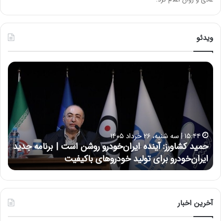
ویدئو
ح
ح
م
س
ی
ی
د
ن
ک
ع
ش
ل
ا
ا
۱۵:۴۴ | سه شنبه، ۲۶ خرداد ۱۴۰۵
و
ی
حمید کشاورز: آینده ایران‌خودرو روشن است | برنامه جدید
ح
ر
ی
ایران‌خودرو برای تولید خودروهای باکیفیت
ن
ز
:
:
د
آ
ر
ی
ط
ن
و
آخرین اخبار
د
ل