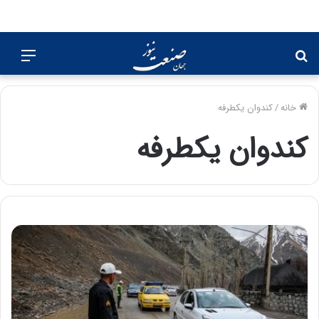
جستجو
منو
برای
خانه
/
کندوان یکطرفه
کندوان یکطرفه