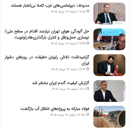
ا
ج
مدودف: دیپلماسی‌های غرب کاملا بی‌اعتبار هستند
م
ن
۱۷:۵۰ | شنبه، ۱۷ مرداد ۱۴۰۵
ه
گ
ج
،
د
ن
حل آلودگی هوای تهران نیازمند اقدام در سطح ملی/
ی
ت
نوسازی حمل‌ونقل و کنترل بارگذاری‌هادراولویت
د
و
۱۷:۳۶ | شنبه، ۱۷ مرداد ۱۴۰۵
ا
ا
ی
ن
گرامیداشت تلاش راویان حقیقت در روزهای دشوار
ر
س
ایران
ا
ت
۱۷:۱۴ | شنبه، ۱۷ مرداد ۱۴۰۵
ن‌
ه
خ
د
گزارش کیفیت گندم ایران منتشر شد
و
ر
۱۷:۱۱ | شنبه، ۱۷ مرداد ۱۴۰۵
د
م
ر
ق
و
ا
ب
ب
فولاد مبارکه به پروژه‌های انتقال آب بازگشت
ر
ل
۱۶:۵۸ | شنبه، ۱۷ مرداد ۱۴۰۵
ا
چ
ی
ن