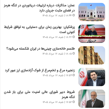
ه
ت
عمان: مذاکرات درباره ترتیبات دریانوردی در تنگه هرمز
ا
ا
در فضای مثبت جریان دارد
ی
ر
ر
ی
۱۸:۳۴ | شنبه، ۱۷ مرداد ۱۴۰۵
ا
خ
ن‌
ا
پزشکیان‌: بهترین زمان برای دستیابی به توافق شرایط
خ
ی
کنونی است
و
ر
۱۸:۲۶ | شنبه، ۱۷ مرداد ۱۴۰۵
د
ا
ر
ن
طلسم خانه‌سازی چینی‌ها در ایران شکسته می‌شود؟
و
،
۱۸:۰۵ | شنبه، ۱۷ مرداد ۱۴۰۵
ر
ه
و
ی
ش
چ
زنجیره مرغ و تخم‌مرغ از شوک آزادسازی ارز عبور کرد
ن
گ
۱۷:۵۹ | شنبه، ۱۷ مرداد ۱۴۰۵
ا
ا
س
ه
ت
ج
شروط دبیر شورای عالی امنیت ملی برای باز شدن
|
ز
تنگه هرمز
ب
ا
ر
۱۷:۵۲ | شنبه، ۱۷ مرداد ۱۴۰۵
ی
ن
ن