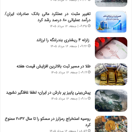
۰۹:۴۶ | جمعه، ۱۶ مرداد ۱۴۰۵
د
ا
ر
ن
تغییر مثبت در عملکرد مالی بانک صادرات ایران/
و
،
درآمد عملیاتی ۸۰ درصد رشد کرد
ر
ه
۰۹:۳۵ | جمعه، ۱۶ مرداد ۱۴۰۵
و
ی
ش
چ
زلزله ۴ ریشتری بندرلنگه را لرزاند
ن
گ
۰۹:۲۶ | جمعه، ۱۶ مرداد ۱۴۰۵
ا
ا
س
ه
ت
ج
طلا در مسیر ثبت بالاترین افزایش قیمت هفته
|
ز
ب
۰۹:۱۹ | جمعه، ۱۶ مرداد ۱۴۰۵
ا
ر
ی
ن
ن
ا
ج
پیش‌بینی پاییز پر بارش در ایران؛ لطفا غافلگیر نشوید
م
ن
۰۹:۱۰ | جمعه، ۱۶ مرداد ۱۴۰۵
ه
گ
ج
،
د
ن
روسیه استخراج رمزارز در مسکو را تا سال ۲۰۳۲ ممنوع
ی
ت
کرد
د
و
۰۸:۵۹ | جمعه، ۱۶ مرداد ۱۴۰۵