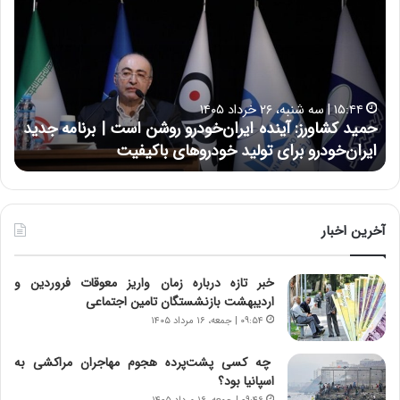
م
س
ی
ی
د
ن
ک
ع
ش
ل
ا
ا
۱۵:۴۴ | سه شنبه، ۲۶ خرداد ۱۴۰۵
و
ی
حمید کشاورز: آینده ایران‌خودرو روشن است | برنامه جدید
ح
ر
ی
ایران‌خودرو برای تولید خودروهای باکیفیت
ن
ز
:
:
د
آ
ر
ی
ط
ن
و
آخرین اخبار
د
ل
ه
ت
خبر تازه درباره زمان واریز معوقات فروردین و
ا
ا
اردیبهشت بازنشستگان تامین اجتماعی
ی
ر
ر
ی
۰۹:۵۴ | جمعه، ۱۶ مرداد ۱۴۰۵
ا
خ
ن‌
ا
چه کسی پشت‌پرده هجوم مهاجران مراکشی به
خ
ی
اسپانیا بود؟
و
ر