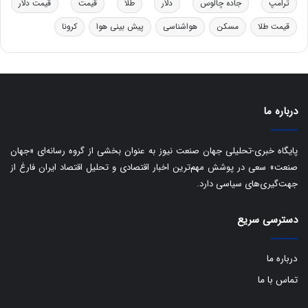
د
ب
ترامپ
جاده چالوس
دلار
طلا
قیمت
قیمت دلار
ر
ا
قیمت طلا
مسکن
هواشناسی
پیش بینی هوا
کرونا
و
ی
ه
س
ا
ت
ی
د
ب
ا
درباره ما
ک
ی
ف
پایگاه خبری-تحلیلی جهان صنعت نیوز به عنوان بخشی از گروه رسانه‌ای «جهان
ی
صنعت» سعی در پوشش مهم‌ترین اخبار اقتصادی و تحلیل اقتصاد ایران فارغ از
ت
جهت‌گیری‌های سیاسی دارد.
دسترسی سریع
درباره ما
تماس با ما