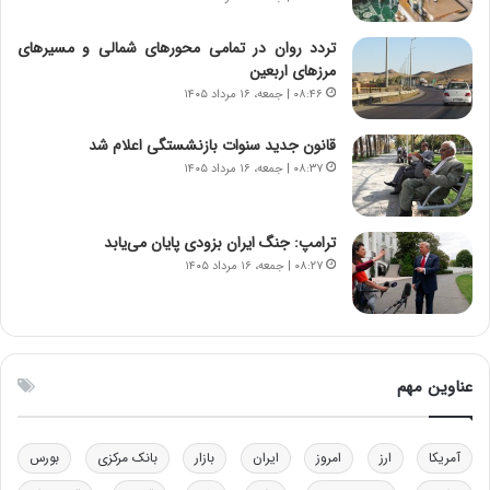
ا
ا
ی
ن
تردد روان در تمامی محورهای شمالی و مسیرهای
ر
س
مرزهای اربعین
ا
ت
۰۸:۴۶ | جمعه، ۱۶ مرداد ۱۴۰۵
ن‌
ه
خ
د
قانون جدید سنوات بازنشستگی اعلام شد
و
ر
۰۸:۳۷ | جمعه، ۱۶ مرداد ۱۴۰۵
د
م
ر
ق
و
ا
ب
ب
ترامپ: جنگ ایران بزودی پایان می‌یابد
ر
ل
۰۸:۲۷ | جمعه، ۱۶ مرداد ۱۴۰۵
ا
چ
ی
ن
ت
ی
و
ن
ل
ق
عناوین مهم
ی
د
د
ر
خ
ت
آمریکا
ارز
امروز
ایران
بازار
بانک مرکزی
بورس
و
ی