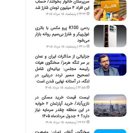
سرپرستان خانوار بخوانند/ حساب
ه
این افراد ۴ میلیون تومان شارژ شد
ج
ز
۲۳:۲۲ | پنجشنبه، ۱۵ مرداد ۱۴۰۵
ا
ی
ردمی K100 پرو مکس با باتری
ن
غول‌پیکر و شارژ بی‌سیم روانه بازار
ج
می‌شود
ن
۲۳:۱۰ | پنجشنبه، ۱۵ مرداد ۱۴۰۵
گ
جزئیاتی از مذاکرات ایران و عمان
،
بر سر تنگه هرمز/ سخنگوی هیات
ن
رئیسه مجلس: بیانیه‌ای شامل
ت
تصحیح مسیر تردد دریایی در
و
تنگه، در آستانه نهایی شدن است
ا
۲۲:۵۵ | پنجشنبه، ۱۵ مرداد ۱۴۰۵
ن
س
لیست قیمت خرید مسکن در
ت
نازی‌آباد/ خرید آپارتمان ۲ خوابه
ه
در این منطقه چقدر سرمایه نیاز
د
دارد؟ + جدول مردادماه ۱۴۰۵
ر
۲۲:۴۶ | پنجشنبه، ۱۵ مرداد ۱۴۰۵
م
سخنگوی آبفای تهران: وضعیت
ق