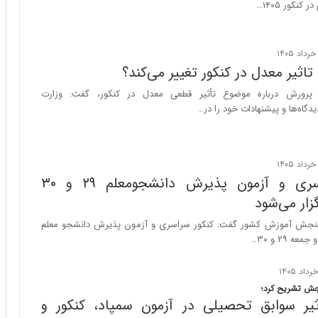
ا
س
کنکور ۱۴۰۵…
ب
ت
ر
|
ن
ب
د
ر
اثیر معدل در کنکور تغییر می‌کند؟
ه
ن
ب
ا
 پرورش درباره موضوع تأثیر قطعی معدل در کنکور، گفت: وزارت
ز
م
گاه‌ها و پیشنهادات خود را در…
ر
ه
گ
ج
؟
د
ی
کنکور سراسری و آزمون پذیرش دانشجومعلم ۲۹ و ۳۰
د
ا
گزار می‌شود
ی
جش آموزش کشور گفت: کنکور سراسری و آزمون پذیرش دانشجو معلم
ر
 ۲۹ و ۳۰…
ا
ن‌
خ
و
جش تشریح کرد؛
یر سوابق تحصیلی در آزمون سمپاد، کنکور و
د
ر