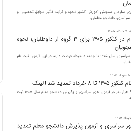
ان
و
اری سازمان سنجش آموزش کشور نحوه و فرایند تأثیر سوابق تحصیلی و
ب
سراسری، دانشجو-معلمان،…
ر
ا
ی
ت
منع ثبت نام در کنکور ۱۴۰۵ برای ۳ گروه از داوطلبان؛ نحوه
و
جویان
ل
ی
متقاضیان آزمون‌ سراسری‌ سال ۱۴۰۵ تا جمعه ۸ خرداد فرصت دارند در این آزمون ثبت نام
د
طلبان…
خ
و
د
۸ خرداد تمدید شد+لینک
ر
و
تاکنون حدود ۹۶۵ هزار نفر در آزمون های سراسری و پذیرش دانشجو معلم سال ۱۴۰۵ ثبت
ه
ه…
ا
ی
ب
ا
کور سراسری و آزمون پذیرش دانشجو معلم تمدید
ک