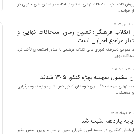
ا
:
رش تاکید کرد: امتحانات نهایی به تعویق افتاده در استان های جنوبی در
و
آ
ار خواهد…
ر
ی
م
ن
ی
د
 انقلاب فرهنگی: تعیین زمان امتحانات نهایی و
ا
ه
تیار مراجع اجرایی است
ن
ا
ه
ی
ط عمومی دبیرخانه شورای عالی انقلاب فرهنگی با صدور اطلاعیه‌ای تأکید کرد
؛
ر
تحانات نهایی…
ب
ا
ا
ن‌
ز
خ
مشمول سهمیه ویژه کنکور ۱۴۰۵ شدند
ن
و
د
د
یب نهایی سهمیه جنگ برای داوطلبان کنکور خبر داد و درباره نحوه برگزاری
ه
ر
طع مختلف…
پ
و
ن
ر
ه
و
ا
ش
پایه یازدهم مثبت شد
ن
ن
ی
ا
وطلبان کنکوری در جلسه امروز شورای معین بررسی و براین اساس تأثیر