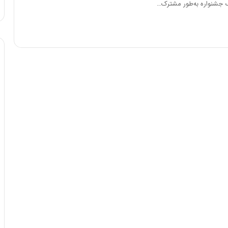
گ جشنواره به‌طور مشترک…
ا
و
ر
م
ی
ا
ن
ه
؛
ب
ا
ز
ن
د
ه
پ
ن
ه
ا
ن
ی