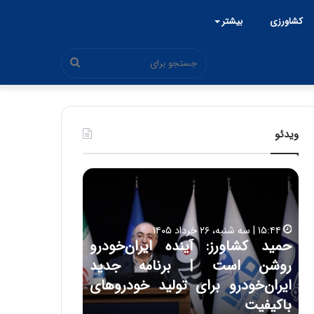
کشاورزی
بیشتر
جستجو
برای
ویدئو
ح
ح
م
س
ی
ی
د
ن
۱۵:۴۴ | سه شنبه، ۲۶ خرداد ۱۴۰۵
ک
ع
حمید کشاورز: آینده ایران‌خودرو
ش
ل
۱۷:۳۹ | سه شنبه، ۲۲ اردیبهشت ۱۴۰۵
روشن است | برنامه جدید
حسین علایی: 
ا
ا
و
ی
ه
ایران‌خودرو برای تولید خودروهای
هیچگاه جز ای
ر
ی
باکیفیت
مقابل چنین ق
ز
: