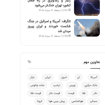
رگبار و رعدوبرق در راه شمال
و
ا
کشور؛ تهران خنک‌تر می‌شود
ب
ب
۱۱:۴۸ | جمعه، ۱۶ مرداد ۱۴۰۵
ر
ل
ا
چ
تلگراف: آمریکا و اسرائیل در جنگ
ی
ن
شکست خوردند و ایران پیروز
ت
ی
میدان شد
و
ن
۱۱:۳۵ | جمعه، ۱۶ مرداد ۱۴۰۵
ل
ق
ی
د
د
ر
خ
ت
و
ی
عناوین مهم
د
ب
ر
ا
و
ی
آمریکا
ارز
امروز
ایران
بازار
ه
س
ا
ت
بانک مرکزی
بورس
ترامپ
جاده چالوس
ی
د
ب
دلار
طلا
قیمت
قیمت دلار
قیمت طلا
ا
مسکن
هواشناسی
پیش بینی هوا
کرونا
ک