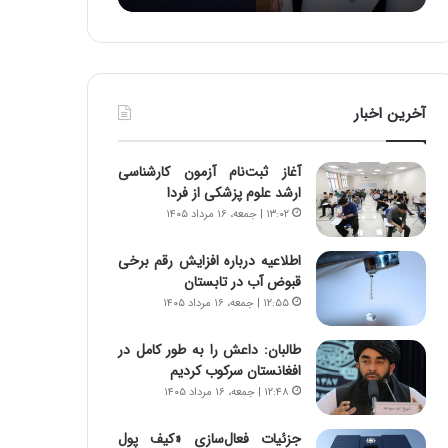
:
د
آ
ر
ی
ط
ن
و
د
ل
آخرین اخبار
ه
ت
ا
ا
ی
ر
آغاز ثبت‌نام‌ آزمون کارشناسی
ر
ی
ارشد علوم پزشکی از فردا
ا
خ
۱۳:۰۲ | جمعه، ۱۶ مرداد ۱۴۰۵
ن‌
ا
خ
ی
اطلاعیه درباره افزایش رقم برخی
و
ر
قبوض آب در تابستان
د
ا
۱۲:۵۵ | جمعه، ۱۶ مرداد ۱۴۰۵
ر
ن
و
،
ر
ه
طالبان: داعش را به طور کامل در
و
ی
افغانستان سرکوب کردیم
ش
چ
۱۲:۴۸ | جمعه، ۱۶ مرداد ۱۴۰۵
ن
گ
ا
ا
جزئیات فعال‌سازی «کیف پول