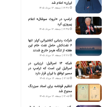
س
ه
ایران» اعلام شد
ت
ج
۱۲:۳۸ | جمعه، ۱۶ مرداد ۱۴۰۵
|
ز
ب
ا
ترامپ در «تروث سوشال» اعلام
ر
ی
پیروزی کرد
ن
ن
۱۲:۳۵ | جمعه، ۱۶ مرداد ۱۴۰۵
ا
ج
م
ن
شرکت ردیابی کشتیرانی کپلر: تنها
ه
گ
۶ نفت‌کش حامل نفت خام این
ج
،
هفته از تنگه هرمز خارج شدند
د
ن
۱۲:۲۸ | جمعه، ۱۶ مرداد ۱۴۰۵
ی
ت
د
و
شبکه ۱۴ اسرائیل: ارزیابی در
ا
ا
اسرائیل این است که ترامپ در
ی
ن
مسیر توافق با ایران قرار دارد
ر
س
۱۲:۱۵ | جمعه، ۱۶ مرداد ۱۴۰۵
ا
ت
تنظیم قولنامه برای اسناد سبزرنگ
ن‌
ه
ممنوع شد
خ
د
و
ر
۱۲:۰۵ | جمعه، ۱۶ مرداد ۱۴۰۵
د
م
ر
ق