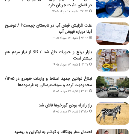
در فضای مثبت جریان دارد
ا
|
ی
۲۲:۵۴ | شنبه، ۱۷ مرداد ۱۴۰۵
ا
ن
ع
ج
ت
علت افزایش قبض آب در تابستان چیست؟ / توضیح
ن
م
آبفا درباره قبوض آب
گ
ا
۲۲:۴۶ | شنبه، ۱۷ مرداد ۱۴۰۵
،
د
ن
م
بازار برنج و حبوبات داغ شد / کالا از نیاز مردم هم
ت
ر
بیشتر است
و
د
۲۲:۳۷ | شنبه، ۱۷ مرداد ۱۴۰۵
ا
م
ن
ه
ابلاغ قوانین جدید اسقاط و واردات خودرو در ۱۴۰۵/
س
ن
محدودیت تردد و سوخت‌رسانی به فرسوده‌ها
ت
و
۲۲:۲۶ | شنبه، ۱۷ مرداد ۱۴۰۵
ه
ز
د
ا
راز راه‌راه بودن گورخرها فاش شد
ر
ز
۲۲:۱۸ | شنبه، ۱۷ مرداد ۱۴۰۵
م
ب
ق
ی
ا
ن
ب
ن
احتمال سفر ویتکاف و کوشنر به اوکراین و روسیه