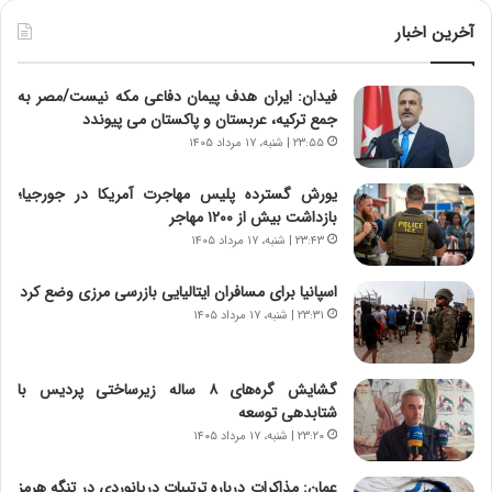
ط
ط
و
ر
آخرین اخبار
ل
ا
ت
ب
فیدان: ایران هدف پیمان دفاعی مکه نیست/مصر به
ا
ر
جمع ترکیه، عربستان و پاکستان می پیوندد
ر
ت
ی
و
۲۳:۵۵ | شنبه، ۱۷ مرداد ۱۴۰۵
خ
ر
ا
م
یورش گسترده پلیس مهاجرت آمریکا در جورجیا؛
ی
د
بازداشت بیش از ۱۲۰۰ مهاجر
ر
ر
۲۳:۴۳ | شنبه، ۱۷ مرداد ۱۴۰۵
ا
ا
ن
ق
اسپانیا برای مسافران ایتالیایی بازرسی مرزی وضع کرد
،
ت
۲۳:۳۱ | شنبه، ۱۷ مرداد ۱۴۰۵
ه
ص
ی
ا
چ
د
گشایش گره‌های ۸ ساله زیرساختی پردیس با
گ
ا
شتابدهی توسعه
ا
ی
۲۳:۲۰ | شنبه، ۱۷ مرداد ۱۴۰۵
ه
ر
ج
ا
عمان: مذاکرات درباره ترتیبات دریانوردی در تنگه هرمز
ز
ن