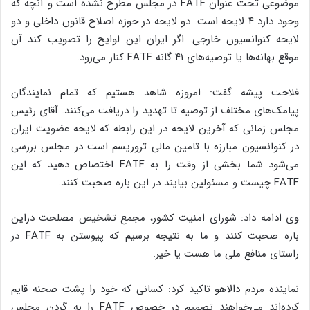
موضوعی تحت عنوان FATF در مجلس مطرح نشده است و آنچه که
وجود دارد ۴ لایحه است. دو لایحه در حوزه اصلاح قانون داخلی و دو
لایحه کنوانسیون خارجی. اگر ایران این لوایح را تصویب کند آن
موقع بهانه‌ها یا توصیه‌های ۴۱ گانه FATF کنار می‌رود.
فلاحت پیشه گفت: امروزه شاهد هستیم که تمام نمایندگان
پیامک‌های مختلف از توصیه تا تهدید را دریافت می‌کنند. آقای رئیس
مجلس زمانی که آخرین لایحه در این رابطه که لایحه عضویت ایران
در کنوانسیون مبارزه با تامین مالی تروریسم است در مجلس بررسی
می‌شود شما بخشی از وقت را به FATF اختصاص دهید که این
FATF چیست و مسئولین بیایند در این باره صحبت کنند.
وی ادامه داد: شورای امنیت کشور، مجمع تشخیص مصلحت دراین
باره صحبت کنند و ما به نتیجه برسیم که پیوستن به FATF در
راستای منافع ملی ما هست یا خیر.
نماینده مردم دالاهو تاکید کرد: کسانی که خود را پشت صحنه قایم
کرده‌اند می‌خواهند تصمیم در خصوص FATF را به گردن مجلس