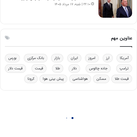
ل
ر
۲۲:۱۰ | شنبه، ۱۷ مرداد ۱۴۰۵
چ
ف
ن
ت
ی
ه
ن
ا
ق
س
عناوین مهم
د
ت
ر
ت
آمریکا
ارز
امروز
ایران
بازار
بانک مرکزی
بورس
ی
ب
ترامپ
جاده چالوس
دلار
طلا
قیمت
قیمت دلار
ا
قیمت طلا
مسکن
هواشناسی
پیش بینی هوا
کرونا
ی
س
ت
د