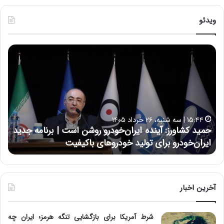
ویدئو
ح
ح
م
س
ی
ی
د
ن
ک
ع
ش
ل
ا
ا
۱۵:۴۴ | سه شنبه، ۲۶ خرداد ۱۴۰۵
و
ی
حمید کشاورز: آینده ایران‌خودرو روشن است | برنامه جدید
ح
ر
ی
ایران‌خودرو برای تولید خودروهای باکیفیت
ن
ز
:
:
د
آ
ر
ی
ط
ن
و
آخرین اخبار
د
ل
ه
ت
شرط آمریکا برای بازگشایی تنگه هرمز؛ ایران چه
ا
ا