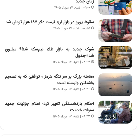
م
ن
زمان جدید
ه
گ
۰۹:۰۰ | شنبه، ۱۷ مرداد ۱۴۰۵
ج
،
د
ن
سقوط یورو در بازار ارز؛ قیمت دلار ۱۸۷ هزار تومان شد
ی
ت
۰۸:۵۱ | شنبه، ۱۷ مرداد ۱۴۰۵
د
و
ا
ا
ی
ن
شوک جدید به بازار طلا؛ نیم‌سکه ۹۵.۵ میلیون
ر
س
شد+جدول
ا
ت
۰۸:۴۳ | شنبه، ۱۷ مرداد ۱۴۰۵
ن‌
ه
خ
د
معامله بزرگ بر سر تنگه هرمز ؛ توافقی که به تصمیم
و
ر
واشنگتن وابسته است
د
م
۰۸:۳۶ | شنبه، ۱۷ مرداد ۱۴۰۵
ر
ق
و
ا
ب
ب
احکام بازنشستگی تغییر کرد؛ اعلام جزئیات جدید
ر
ل
سنوات خدمت
ا
چ
۰۸:۳۳ | شنبه، ۱۷ مرداد ۱۴۰۵
ی
ن
ت
ی
و
ن