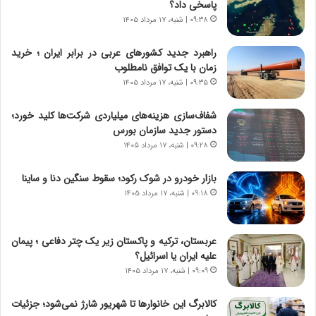
پاسخی داد؟
ی
ر
ر
ی
۰۹:۳۸ | شنبه، ۱۷ مرداد ۱۴۰۵
ا
خ
ن‌
ا
راهبرد جدید کشورهای عربی در برابر ایران ؛ خرید
خ
ی
زمان با یک توافق نامطلوب
و
ر
۰۹:۳۵ | شنبه، ۱۷ مرداد ۱۴۰۵
د
ا
ر
ن
شفاف‌سازی هزینه‌های میلیاردی شرکت‌ها کلید خورد؛
و
،
دستور جدید سازمان بورس
ر
ه
۰۹:۲۸ | شنبه، ۱۷ مرداد ۱۴۰۵
و
ی
ش
چ
بازار خودرو در شوک رکود؛ سقوط سنگین دنا و ساینا
ن
گ
۰۹:۱۸ | شنبه، ۱۷ مرداد ۱۴۰۵
ا
ا
س
ه
ت
ج
عربستان، ترکیه و پاکستان زیر یک چتر دفاعی ؛ پیمان
|
ز
علیه ایران یا اسرائیل؟
ب
ا
ر
۰۹:۰۹ | شنبه، ۱۷ مرداد ۱۴۰۵
ی
ن
ن
ا
ج
کالابرگ این خانوارها تا شهریور شارژ نمی‌شود؛ جزئیات