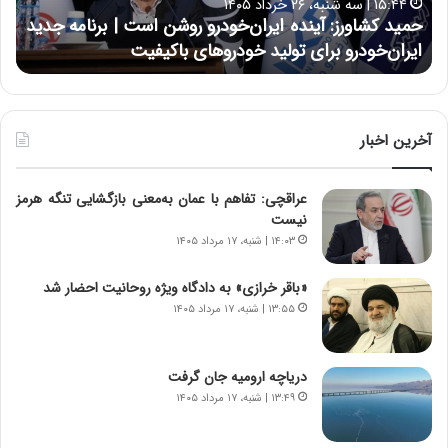
۱۵:۴۴ | سه شنبه، ۲۶ خرداد ۱۴۰۵
و
ی
حمید کشاورز: آینده ایران‌خودرو روشن است | برنامه جدید
ح
ر
ی
ایران‌خودرو برای تولید خودروهای باکیفیت
ن
ز
:
:
د
آ
ر
ی
ط
ن
و
آخرین اخبار
د
ل
ه
ت
عراقچی: تفاهم با عمان به‌معنی بازگشایی تنگه هرمز
ا
ا
نیست
ی
ر
ر
ی
۱۴:۰۳ | شنبه، ۱۷ مرداد ۱۴۰۵
ا
خ
ن‌
ا
«باقر خرازی» به دادگاه ویژه روحانیت احضار شد
خ
ی
۱۳:۵۵ | شنبه، ۱۷ مرداد ۱۴۰۵
و
ر
د
ا
ر
ن
دریاچه ارومیه جان گرفت
و
،
۱۳:۴۹ | شنبه، ۱۷ مرداد ۱۴۰۵
ر
ه
و
ی