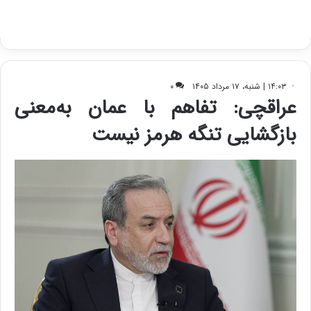
ب
ا
ک
ی
ف
ی
ت