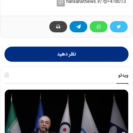
نظر دهید
ویدئو
ح
ح
م
س
ی
ی
د
ن
ک
ع
ش
ل
ا
ا