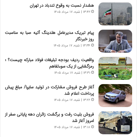
ش
چ
هشدار نسبت به وقوع تندباد در تهران
ن
گ
۱۳:۴۲ | شنبه، ۱۷ مرداد ۱۴۰۵
ا
ا
س
ه
ت
ج
پیام تبریک مدیرعامل هلدینگ آتیه صبا به مناسبت
|
ز
روز خبرنگار
ب
ا
ر
۱۳:۳۴ | شنبه، ۱۷ مرداد ۱۴۰۵
ی
ن
ن
ا
ج
واقعیت ردیف بودجه تبلیغات فولاد مبارکه چیست؟ ؛
م
ن
رمزگشایی از یک سوءتفاهم
ه
گ
۱۳:۳۱ | شنبه، ۱۷ مرداد ۱۴۰۵
ج
،
د
ن
آغاز طرح فروش مشارکت در تولید سایپا/ مبلغ پیش
ی
ت
پرداخت اعلام شد
د
و
۱۳:۲۶ | شنبه، ۱۷ مرداد ۱۴۰۵
ا
ا
ی
ن
فروش بلیت رفت و برگشت زائران دهه پایانی صفر از
ر
س
امروز آغاز شد
ا
ت
۱۳:۱۸ | شنبه، ۱۷ مرداد ۱۴۰۵
ن‌
ه
خ
د