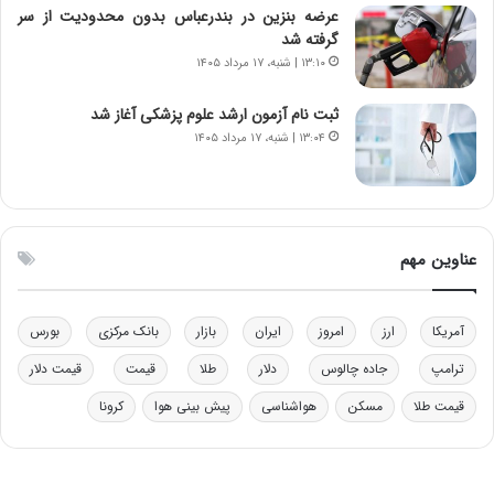
عرضه بنزین در بندرعباس بدون محدودیت از سر
و
ر
گرفته شد
د
م
۱۳:۱۰ | شنبه، ۱۷ مرداد ۱۴۰۵
ر
ق
و
ا
ب
ب
ثبت نام آزمون ارشد علوم پزشکی آغاز شد
ر
ل
۱۳:۰۴ | شنبه، ۱۷ مرداد ۱۴۰۵
ا
چ
ی
ن
ت
ی
و
ن
ل
ق
عناوین مهم
ی
د
د
ر
خ
ت
آمریکا
ارز
امروز
ایران
بازار
بانک مرکزی
بورس
و
ی
د
ب
ترامپ
جاده چالوس
دلار
طلا
قیمت
قیمت دلار
ر
ا
قیمت طلا
مسکن
هواشناسی
پیش بینی هوا
کرونا
و
ی
ه
س
ا
ت
ی
د