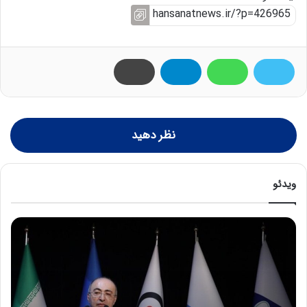
نظر دهید
ویدئو
ح
م
ی
د
ک
ش