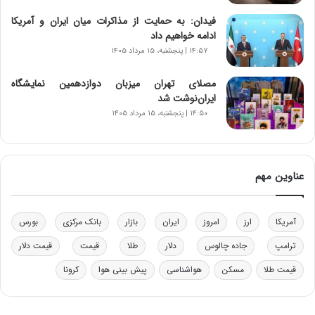
خ
فیدان: به حمایت از مذاکرات میان ایران و آمریکا
و
ادامه خواهیم داد
د
۱۴:۵۷ | پنجشنبه، ۱۵ مرداد ۱۴۰۵
ر
و
ب
مصلای تهران میزبان دوازدهمین نمایشگاه
ر
ایران‌نوشت شد
ا
۱۴:۵۰ | پنجشنبه، ۱۵ مرداد ۱۴۰۵
ی
ت
و
ل
عناوین مهم
ی
د
خ
آمریکا
ارز
امروز
ایران
بازار
بانک مرکزی
بورس
و
د
ترامپ
جاده چالوس
دلار
طلا
قیمت
قیمت دلار
ر
قیمت طلا
مسکن
هواشناسی
پیش بینی هوا
کرونا
و
ه
ا