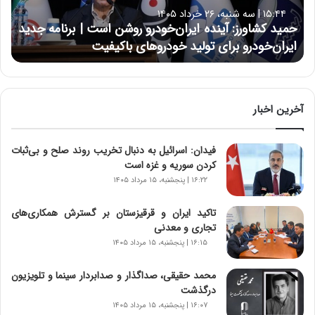
ا
۱۵:۴۴ | سه شنبه، ۲۶ خرداد ۱۴۰۵
و
حمید کشاورز: آینده ایران‌خودرو روشن است | برنامه جدید
ر
ایران‌خودرو برای تولید خودروهای باکیفیت
ز
:
آ
ی
ن
آخرین اخبار
د
ه
فیدان: اسرائیل به دنبال تخریب روند صلح و بی‌ثبات
ا
کردن سوریه و غزه است
ی
ر
۱۶:۲۲ | پنجشنبه، ۱۵ مرداد ۱۴۰۵
ا
ن‌
تاکید ایران و قرقیزستان بر گسترش همکاری‌های
خ
تجاری و معدنی
و
۱۶:۱۵ | پنجشنبه، ۱۵ مرداد ۱۴۰۵
د
ر
محمد حقیقی، صداگذار و صدابردار سینما و تلویزیون
و
درگذشت
ر
۱۶:۰۷ | پنجشنبه، ۱۵ مرداد ۱۴۰۵
و