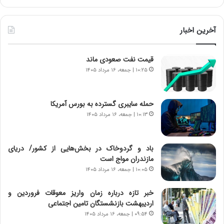
آ
ر
ی
ط
ن
و
آخرین اخبار
د
ل
ه
ت
قیمت نفت صعودی ماند
ا
ا
ی
ر
۱۰:۲۵ | جمعه، ۱۶ مرداد ۱۴۰۵
ر
ی
ا
خ
ن‌
ا
حمله سایبری گسترده به بورس آمریکا
خ
ی
۱۰:۱۳ | جمعه، ۱۶ مرداد ۱۴۰۵
و
ر
د
ا
ر
ن
باد و گردوخاک در بخش‌هایی از کشور/ دریای
و
،
مازندران مواج است
ر
ه
۱۰:۰۵ | جمعه، ۱۶ مرداد ۱۴۰۵
و
ی
ش
چ
خبر تازه درباره زمان واریز معوقات فروردین و
ن
گ
اردیبهشت بازنشستگان تامین اجتماعی
ا
ا
۰۹:۵۴ | جمعه، ۱۶ مرداد ۱۴۰۵
س
ه