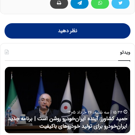
نظر دهید
ویدئو
ح
ح
م
س
ی
ی
د
ن
ک
ع
ش
ل
ا
ا
۱۵:۴۴ | سه شنبه، ۲۶ خرداد ۱۴۰۵
و
ی
حمید کشاورز: آینده ایران‌خودرو روشن است | برنامه جدید
ح
ر
ی
ایران‌خودرو برای تولید خودروهای باکیفیت
ن
ز
:
:
د