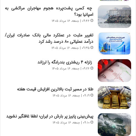
ت
ج
چه کسی پشت‌پرده هجوم مهاجران مراکشی به
|
ز
اسپانیا بود؟
ب
ا
ر
۰۹:۴۶ | جمعه، ۱۶ مرداد ۱۴۰۵
ی
ن
ن
ا
ج
تغییر مثبت در عملکرد مالی بانک صادرات ایران/
م
ن
درآمد عملیاتی ۸۰ درصد رشد کرد
ه
گ
۰۹:۳۵ | جمعه، ۱۶ مرداد ۱۴۰۵
ج
،
د
ن
زلزله ۴ ریشتری بندرلنگه را لرزاند
ی
ت
۰۹:۲۶ | جمعه، ۱۶ مرداد ۱۴۰۵
د
و
ا
ا
ی
ن
طلا در مسیر ثبت بالاترین افزایش قیمت هفته
ر
س
۰۹:۱۹ | جمعه، ۱۶ مرداد ۱۴۰۵
ا
ت
ن‌
ه
خ
د
پیش‌بینی پاییز پر بارش در ایران؛ لطفا غافلگیر نشوید
و
ر
۰۹:۱۰ | جمعه، ۱۶ مرداد ۱۴۰۵
د
م
ر
ق