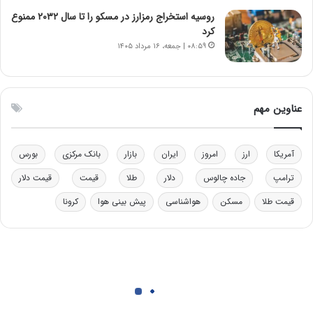
و
ا
ب
ب
روسیه استخراج رمزارز در مسکو را تا سال ۲۰۳۲ ممنوع
ر
ل
کرد
ا
چ
۰۸:۵۹ | جمعه، ۱۶ مرداد ۱۴۰۵
ی
ن
ت
ی
و
ن
ل
ق
عناوین مهم
ی
د
د
ر
خ
ت
آمریکا
ارز
امروز
ایران
بازار
بانک مرکزی
بورس
و
ی
د
ب
ترامپ
جاده چالوس
دلار
طلا
قیمت
قیمت دلار
ر
ا
قیمت طلا
مسکن
هواشناسی
پیش بینی هوا
کرونا
و
ی
ه
س
ا
ت
ی
د
ب
ا
ک
ی