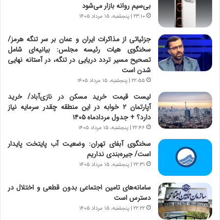
بی‌سیم روانه بازار می‌شود
|
ا
۲۳:۱۰ | پنجشنبه، ۱۵ مرداد ۱۴۰۵
ع
ت
جزئیاتی از مذاکرات ایران و عمان بر سر تنگه هرمز/
م
سخنگوی هیات رئیسه مجلس: بیانیه‌ای شامل
ا
تصحیح مسیر تردد دریایی در تنگه، در آستانه نهایی
د
شدن است
م
۲۲:۵۵ | پنجشنبه، ۱۵ مرداد ۱۴۰۵
ر
لیست قیمت خرید مسکن در نازی‌آباد/ خرید
د
آپارتمان ۲ خوابه در این منطقه چقدر سرمایه نیاز
م
دارد؟ + جدول مردادماه ۱۴۰۵
ه
۲۲:۴۶ | پنجشنبه، ۱۵ مرداد ۱۴۰۵
ن
و
سخنگوی آبفای تهران: وضعیت آب پایتخت پایدار
ز
است/ جیره‌بندی نداریم
ا
۲۲:۳۱ | پنجشنبه، ۱۵ مرداد ۱۴۰۵
ز
ب
سامانه‌های تامین اجتماعی بدون قطعی و اختلال در
ی
دسترس است
ن
۲۲:۲۲ | پنجشنبه، ۱۵ مرداد ۱۴۰۵
ن