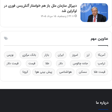
ر
دبیرکل سازمان ملل باز هم خواستار آتش‌بس فوری در
ف
اوکراین شد
ت
۲۲:۱۱ | پنجشنبه، ۱۵ مرداد ۱۴۰۵
ه
ا
س
ت
عناوین مهم
آمریکا
ارز
امروز
ایران
بازار
بانک مرکزی
بورس
ترامپ
جاده چالوس
دلار
طلا
قیمت
قیمت دلار
قیمت طلا
مسکن
هواشناسی
پیش بینی هوا
کرونا
درباره ما