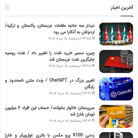
ط
ر
آخرین اخبار
ا
ب
دیدار سه جانبه مقامات عربستان، پاکستان و ترکیه/
ر
اردوغان به آنکارا می رود
ت
و
۲۳:۵۵ | پنجشنبه، ۱۵ مرداد ۱۴۰۵
ر
م
چین، مسیر خرید نفت را تغییر داد / نفت روسیه
د
جایگزین نفت عربستان شد
ر
۲۳:۴۵ | پنجشنبه، ۱۵ مرداد ۱۴۰۵
ا
ق
تغییر بزرگ در ChatGPT / چت متنی نامحدود و
ت
رایگان
ص
۲۳:۳۱ | پنجشنبه، ۱۵ مرداد ۱۴۰۵
ا
د
سرپرستان خانوار بخوانند/ حساب این افراد ۴ میلیون
ا
تومان شارژ شد
ی
۲۳:۲۲ | پنجشنبه، ۱۵ مرداد ۱۴۰۵
ر
ا
ردمی K100 پرو مکس با باتری غول‌پیکر و شارژ
ن