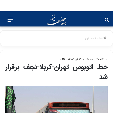
جستجو
منو
برای
خانه
/
مسکن
۲۲:۵۳ | سه شنبه، ۱۹ تیر ۱۴۰۳
۰
خط اتوبوس تهران-کربلا-نجف برقرار
شد