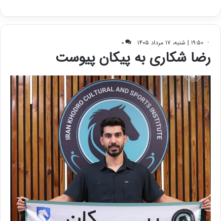
ک
ی
ف
ی
ت