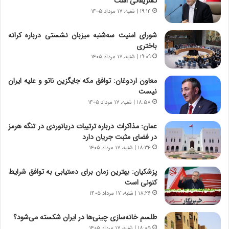
تشریفاتی است
ا
ا
۱۹:۱۴ | شنبه، ۱۷ مرداد ۱۴۰۵
س
ه
ت
ج
شورای امنیت سه‌شنبه میزبان نشستی درباره کرانه
|
ز
باختری
ب
ا
ر
۱۹:۰۹ | شنبه، ۱۷ مرداد ۱۴۰۵
ی
ن
ن
ا
ج
معاون اردوغان: توافق مکه جایگزین ناتو و علیه ایران
م
ن
نیست
ه
گ
۱۸:۵۸ | شنبه، ۱۷ مرداد ۱۴۰۵
ج
،
د
ن
عمان: مذاکرات درباره ترتیبات دریانوردی در تنگه هرمز
ی
ت
در فضای مثبت جریان دارد
د
و
۱۸:۳۴ | شنبه، ۱۷ مرداد ۱۴۰۵
ا
ا
ی
ن
پزشکیان‌: بهترین زمان برای دستیابی به توافق شرایط
ر
س
کنونی است
ا
ت
۱۸:۲۶ | شنبه، ۱۷ مرداد ۱۴۰۵
ن‌
ه
خ
د
طلسم خانه‌سازی چینی‌ها در ایران شکسته می‌شود؟
و
ر
۱۸:۰۵ | شنبه، ۱۷ مرداد ۱۴۰۵