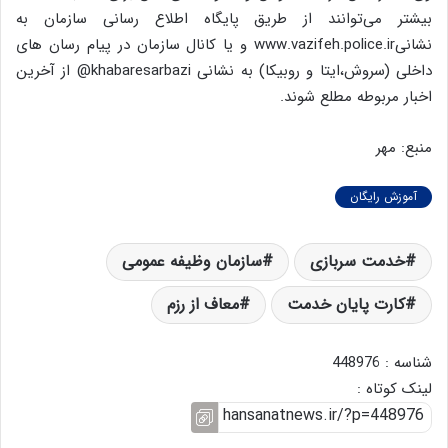
بیشتر می‌توانند از طریق پایگاه اطلاع رسانی سازمان به
نشانیwww.vazifeh.police.ir و یا کانال سازمان در پیام رسان های
داخلی (سروش،ایتا و روبیکا) به نشانی khabaresarbazi@ از آخرین
اخبار مربوطه مطلع شوند.
منبع: مهر
آموزش رایگان
خدمت سربازی
سازمان وظیفه عمومی
کارت پایان خدمت
معاف از رزم
شناسه : 448976
لینک کوتاه :