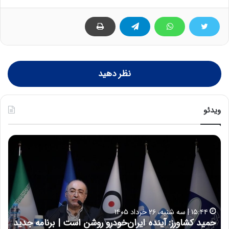
نظر دهید
ویدئو
ح
ح
م
س
ی
ی
د
ن
ک
ع
ش
ل
ا
ا
۱۵:۴۴ | سه شنبه، ۲۶ خرداد ۱۴۰۵
و
ی
حمید کشاورز: آینده ایران‌خودرو روشن است | برنامه جدید
ح
ر
ی