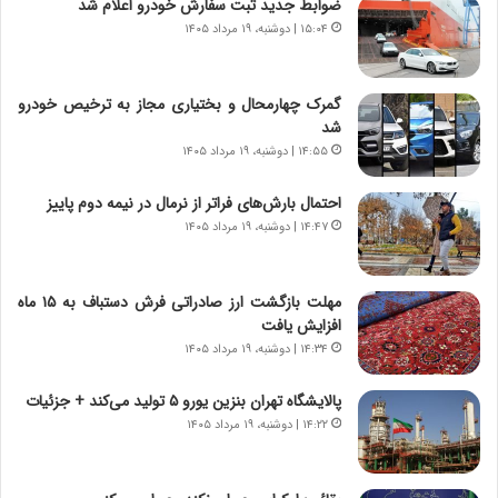
ضوابط جدید ثبت سفارش خودرو اعلام شد
ا
ا
ی
ر
۱۵:۰۴ | دوشنبه، ۱۹ مرداد ۱۴۰۵
ر
ی
ا
خ
ن‌
ا
گمرک چهارمحال و بختیاری مجاز به ترخیص خودرو
خ
ی
شد
و
ر
۱۴:۵۵ | دوشنبه، ۱۹ مرداد ۱۴۰۵
د
ا
ر
ن
احتمال بارش‌های فراتر از نرمال در نیمه دوم پاییز
و
،
۱۴:۴۷ | دوشنبه، ۱۹ مرداد ۱۴۰۵
ر
ه
و
ی
ش
چ
مهلت بازگشت ارز صادراتی فرش دستباف به ۱۵ ماه
ن
گ
افزایش یافت
ا
ا
۱۴:۳۴ | دوشنبه، ۱۹ مرداد ۱۴۰۵
س
ه
ت
ج
پالایشگاه تهران بنزین یورو ۵ تولید می‌کند + جزئیات
|
ز
ب
۱۴:۲۲ | دوشنبه، ۱۹ مرداد ۱۴۰۵
ا
ر
ی
ن
ن
ا
ج