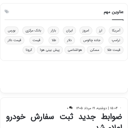
و
ن
ل
ق
عناوین مهم
ی
د
د
ر
خ
ت
آمریکا
ارز
امروز
ایران
بازار
بانک مرکزی
بورس
و
ی
د
ب
ترامپ
جاده چالوس
دلار
طلا
قیمت
قیمت دلار
ر
ا
قیمت طلا
مسکن
هواشناسی
پیش بینی هوا
کرونا
و
ی
ه
س
ا
ت
ی
د
ب
ا
ک
ی
ف
ی
ت