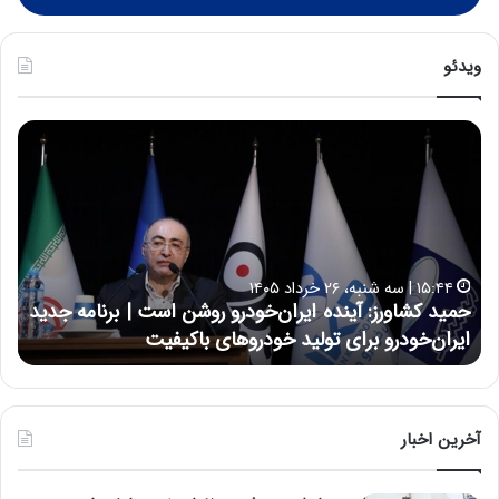
ویدئو
ح
ح
م
س
ی
ی
د
ن
ک
ع
ش
ل
ا
ا
۱۵:۴۴ | سه شنبه، ۲۶ خرداد ۱۴۰۵
و
ی
حمید کشاورز: آینده ایران‌خودرو روشن است | برنامه جدید
ح
ر
ی
ایران‌خودرو برای تولید خودروهای باکیفیت
ن
ز
:
:
د
آ
ر
ی
ط
ن
و
آخرین اخبار
د
ل
ه
ت