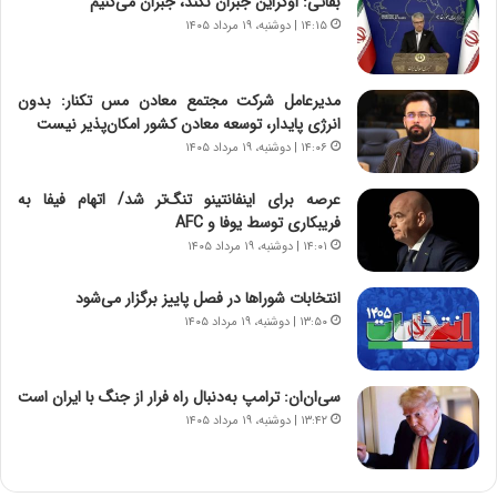
بقائی: اوکراین جبران نکند، جبران می‌کنیم
م
ن
۱۴:۱۵ | دوشنبه، ۱۹ مرداد ۱۴۰۵
ه
گ
ج
،
د
ن
مدیرعامل شرکت مجتمع معادن مس تکنار: بدون
ی
ت
انرژی پایدار، توسعه معادن کشور امکان‌پذیر نیست
د
و
۱۴:۰۶ | دوشنبه، ۱۹ مرداد ۱۴۰۵
ا
ا
ی
ن
عرصه برای اینفانتینو تنگ‌تر شد/ اتهام فیفا به
ر
س
فریبکاری توسط یوفا و AFC
ا
ت
۱۴:۰۱ | دوشنبه، ۱۹ مرداد ۱۴۰۵
ن‌
ه
خ
د
انتخابات شوراها در فصل پاییز برگزار می‌شود
و
ر
۱۳:۵۰ | دوشنبه، ۱۹ مرداد ۱۴۰۵
د
م
ر
ق
و
ا
ب
ب
سی‌ان‌ان: ترامپ به‌دنبال راه فرار از جنگ با ایران است
ر
ل
۱۳:۴۲ | دوشنبه، ۱۹ مرداد ۱۴۰۵
ا
چ
ی
ن
ت
ی