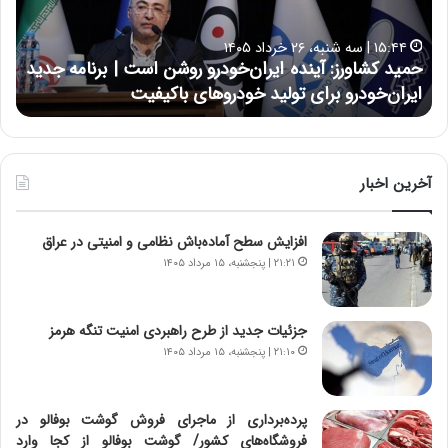
ش
ل
ا
ا
۱۵:۴۴ | سه شنبه، ۲۶ خرداد ۱۴۰۵
و
ی
حمید کشاورز: آینده ایران‌خودرو روشن است | برنامه جدید
ح
ر
ی
ایران‌خودرو برای تولید خودروهای باکیفیت
ن
ز
:
:
د
آ
ر
ی
ط
ن
و
آخرین اخبار
د
ل
ه
ت
افزایش سطح آماده‌باش نظامی و امنیتی در عراق
ا
ا
ی
ر
۲۱:۲۱ | پنجشنبه، ۱۵ مرداد ۱۴۰۵
ر
ی
ا
خ
ن‌
ا
جزئیات جدید از طرح راهبردی امنیت تنگه هرمز
خ
ی
۲۱:۱۰ | پنجشنبه، ۱۵ مرداد ۱۴۰۵
و
ر
د
ا
ر
ن
پرده‌برداری از ماجرای فروش گوشت بوفالو در
و
،
فروشگاه‌های کشور/ گوشت بوفالو از کجا وارد