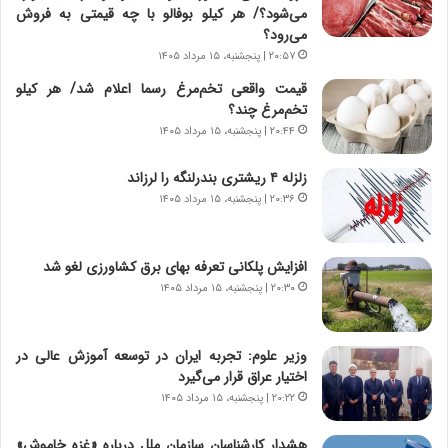
ر
ه
می‌شود؟/ هر کیلو بوفالو با چه قیمتی به فروش
و
ی
می‌رود؟
ش
چ
۲۰:۵۷ | پنجشنبه، ۱۵ مرداد ۱۴۰۵
ن
گ
قیمت واقعی تخم‌مرغ رسما اعلام شد/ هر کیلو
ا
ا
تخم‌مرغ چند؟
س
ه
ت
ج
۲۰:۴۴ | پنجشنبه، ۱۵ مرداد ۱۴۰۵
|
ز
ب
ا
زلزله ۴ ریشتری بندرلنگه را لرزاند
ر
ی
۲۰:۳۶ | پنجشنبه، ۱۵ مرداد ۱۴۰۵
ن
ن
ا
ج
م
ن
افزایش پلکانی تعرفه بهای برق کشاورزی لغو شد
ه
گ
۲۰:۳۰ | پنجشنبه، ۱۵ مرداد ۱۴۰۵
ج
،
د
ن
ی
ت
وزیر علوم: تجربه ایران در توسعه آموزش عالی در
د
و
اختیار عراق قرار می‌گیرد
ا
ا
۲۰:۲۲ | پنجشنبه، ۱۵ مرداد ۱۴۰۵
ی
ن
ر
س
هشدار کارشناسان سازمان ملل درباره «غزه‌ خاموش»
ا
ت