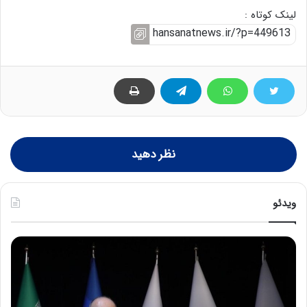
لینک کوتاه :
نظر دهید
ویدئو
ح
ح
م
س
ی
ی
د
ن
ک
ع