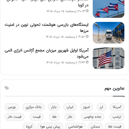
در کوبا
ن‌
ه
خ
د
۲۰:۱۳ | پنجشنبه، ۱۵ مرداد ۱۴۰۵
و
ر
د
م
ایستگاه‌های بازرسی هوشمند؛ تحولی نوین در امنیت
ر
ق
مرزها
و
ا
۱۹:۵۶ | پنجشنبه، ۱۵ مرداد ۱۴۰۵
ب
ب
ر
ل
آمریکا اوایل شهریور میزبان مجمع آژانس انرژی اتمی
ا
چ
می‌شود
ی
ن
۱۹:۴۴ | پنجشنبه، ۱۵ مرداد ۱۴۰۵
ت
ی
و
ن
ل
ق
ی
د
عناوین مهم
د
ر
خ
ت
و
ی
آمریکا
ارز
امروز
ایران
بازار
بانک مرکزی
بورس
د
ب
ر
ا
ترامپ
جاده چالوس
دلار
طلا
قیمت
قیمت دلار
و
ی
ه
س
قیمت طلا
مسکن
هواشناسی
پیش بینی هوا
کرونا