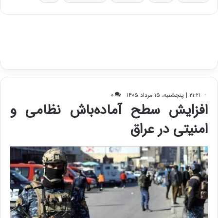
ا
ت
ی
د
ب
ا
ک
ی
ف
ی
ت