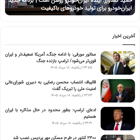
حمید کشاورز: آینده ایران‌خودرو روشن است | برنامه جدید
ر
ایران‌خودرو برای تولید خودروهای باکیفیت
ز
:
آ
ی
ن
آخرین اخبار
د
ه
سناتور مورفی: با ادامه جنگ، آمریکا ضعیف‌تر و ایران
ا
قوی‌تر می‌شود/ ترامپ بازنده جنگ
ی
ر
۲۳:۵۵ | یکشنبه، ۱۸ مرداد ۱۴۰۵
ا
ن‌
قالیباف انتصاب محسن رضایی به دبیری شورای‌عالی
خ
امنیت ملی را تبریک گفت
و
۲۳:۴۳ | یکشنبه، ۱۸ مرداد ۱۴۰۵
د
ر
ادعای ترامپ: بطور محدود در حال مذاکره با ایران
و
هستیم
ر
۲۳:۳۱ | یکشنبه، ۱۸ مرداد ۱۴۰۵
و
ش
۲۳۰۰ کنتور در طرح مسکن مهر پردیس نصب شد