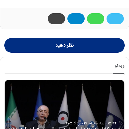
نظر دهید
ویدئو
ح
م
ی
د
ک
ش
ا
۱۵:۴۴ | سه شنبه، ۲۶ خرداد ۱۴۰۵
و