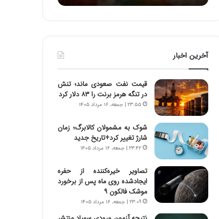
:
آ
ی
ن
د
آخرین اخبار
ه
ا
ی
قیمت نفت صعودی ماند؛ تنش
ر
در تنگه هرمز برنت را ۸۳ دلار کرد
ا
۲۳:۵۵ | جمعه، ۱۶ مرداد ۱۴۰۵
ن‌
خ
شوک به مشمولان کالابرگ؛ زمان
و
شارژ تغییر کرد+تاریخ جدید
د
۲۳:۴۲ | جمعه، ۱۶ مرداد ۱۴۰۵
ر
و
ر
تصاویر خیره‌کننده از حفره
و
ایجادشده روی ماه پس از برخورد
ش
موشک فالکون ۹
ن
۲۳:۰۹ | جمعه، ۱۶ مرداد ۱۴۰۵
ا
نتیجه آزمون ورودی سمپاد منتشر