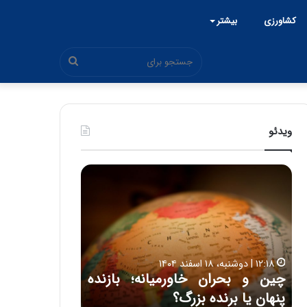
کشاورزی
بیشتر
جستجو
برای
ویدئو
ح
م
ی
د
۱۵:۴۴ | سه شنبه، ۲۶ خرداد ۱۴۰۵
ک
حمید کشاورز: آینده ایران‌خودرو
ش
روشن است | برنامه جدید
ا
و
نده
ایران‌خودرو برای تولید خودروهای
ر
باکیفیت
ز