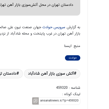
ر
ی
دادستان تهران در محل آتش‌سوزی بازار آهن تهرا
ا
ر
ن
ا
|
ن
ا
د
به گزارش
سرویس حوادث
جهان صنعت نیوز، علی صالحی
ع
ر
ت
پ
بازار آهن تهران در غرب پایتخت و محله شادآباد از نزدی
م
ی
ا
ح
منبع: ایسنا
د
م
م
ل
ر
ه
حوادث
د
آ
م
م
ه
ر
آتش سوزی بازار آهن شادآباد
دادستان ته
ن
ی
و
ک
شناسه : 459320
ز
ا
ا
ی
لینک کوتاه :
ز
ی
ب
–
ی
ص