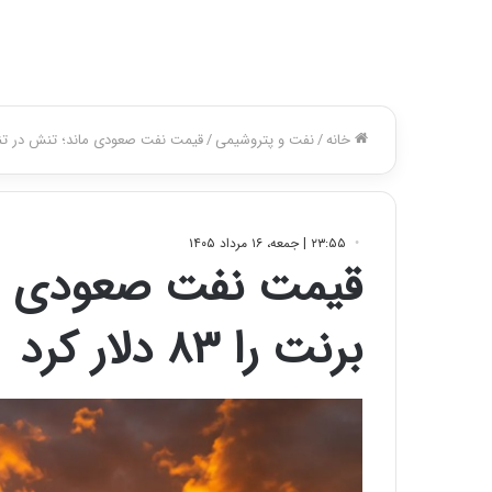
:
ا
ت
ا
ق
ا
ی
ر
ا
ن
ا
ز
ش
ن
ب
ه
۱
۵
ف
ر
و