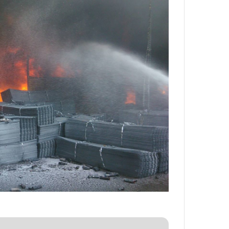
ه
ه
خ
ا
ط
ی
ر
ی
ا
ا
ب
ز
ر
س
ت
ا
و
خ
ر
ت
م
م
د
ا
ر
ن‌
ا
ه
ق
ا
ت
ی
ص
ا
ا
ت
د
ا
ا
ق
ی
ا