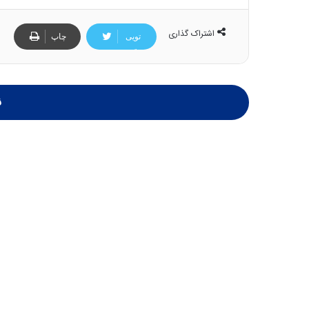
ن
ه
ن
ی
اشتراک گذاری
تویی
چاپ
ر
و
تر
ف
ن
ت
ی
ه
|
ن
ا
د
س
ب
ت
ی
ر
ک
ل
ا
ت
ا
ق
ا
ی
ر
ا
ن