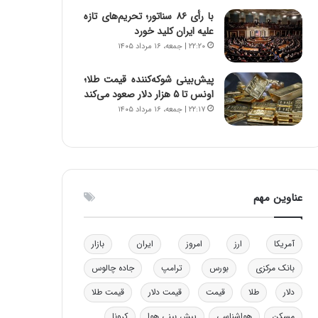
و
با رأی ۸۶ سناتور؛ تحریم‌های تازه
ب
علیه ایران کلید خورد
ر
۲۲:۲۰ | جمعه، ۱۶ مرداد ۱۴۰۵
ا
ی
پیش‌بینی شوکه‌کننده قیمت طلا؛
ت
اونس تا ۵ هزار دلار صعود می‌کند
و
۲۲:۱۷ | جمعه، ۱۶ مرداد ۱۴۰۵
ل
ی
د
خ
و
د
عناوین مهم
ر
و
ه
آمریکا
ارز
امروز
ایران
بازار
ا
ی
بانک مرکزی
بورس
ترامپ
جاده چالوس
ب
دلار
طلا
قیمت
قیمت دلار
قیمت طلا
ا
ک
مسکن
هواشناسی
پیش بینی هوا
کرونا