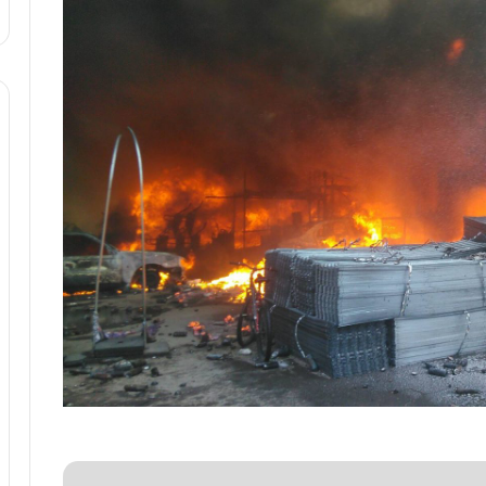
ا
و
ر
م
ی
ا
ن
ه
؛
ب
ا
ز
ن
د
ه
پ
ن
ه
ا
ن
ی