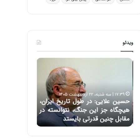
ی
ف
ی
ت