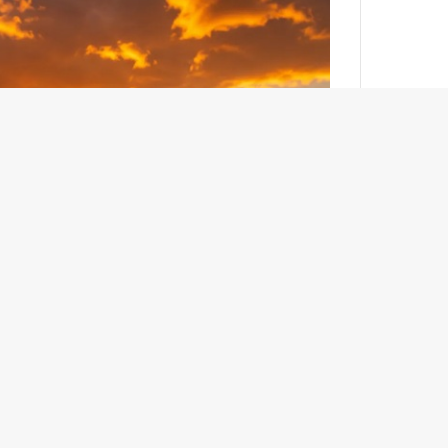
ر
د
ی
ن
ف
ع
ا
ل
ا
س
ت