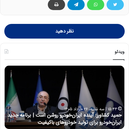
نظر دهید
ویدئو
ح
س
ی
ن
ع
ل
ا
۱۷:۳۹ | سه شنبه، ۲۲ اردیبهشت ۱۴۰۵
ی
ان‌خودرو روشن است | برنامه جدید
حسین علایی: در طول تاریخ 
ی
 خودروهای باکیفیت
نتوانسته در مقابل چنین قدر
: