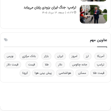
ا
ب
ترامپ: جنگ ایران بزودی پایان می‌یابد
ل
۰۸:۲۷ | جمعه، ۱۶ مرداد ۱۴۰۵
چ
ن
ی
ن
ق
عناوین مهم
د
ر
ت
آمریکا
ارز
امروز
ایران
بازار
بانک مرکزی
بورس
ی
ب
ترامپ
جاده چالوس
دلار
طلا
قیمت
قیمت دلار
ا
قیمت طلا
مسکن
هواشناسی
پیش بینی هوا
کرونا
ی
س
ت
د