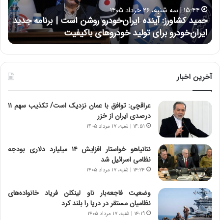
ا
ا
۱۵:۴۴ | سه شنبه، ۲۶ خرداد ۱۴۰۵
و
ی
حمید کشاورز: آینده ایران‌خودرو روشن است | برنامه جدید
ح
ر
ی
ایران‌خودرو برای تولید خودروهای باکیفیت
ن
ز
:
:
د
آ
ر
ی
ط
ن
و
آخرین اخبار
د
ل
ه
ت
عراقچی: توافق با عمان نزدیک است/ تکذیب سهم ۱۱
ا
ا
درصدی ایران از خزر
ی
ر
ر
ی
۱۴:۵۱ | شنبه، ۱۷ مرداد ۱۴۰۵
ا
خ
ن‌
ا
نتانیاهو خواستار افزایش ۱۴ میلیارد دلاری بودجه
خ
ی
نظامی اسرائیل شد
و
ر
۱۴:۲۴ | شنبه، ۱۷ مرداد ۱۴۰۵
د
ا
ر
ن
وضعیت فاجعه‌بار ناو لینکلن فریاد خانواده‌های
و
،
نظامیان مستقر در دریا را بلند کرد
ر
ه
۱۴:۱۹ | شنبه، ۱۷ مرداد ۱۴۰۵
و
ی