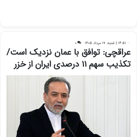
ی
د
ب
ا
ک
ی
ف
ی
ت