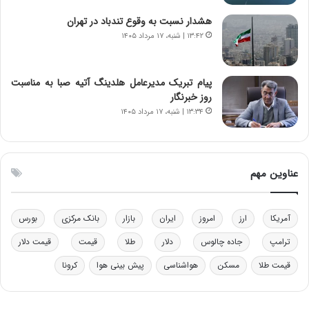
خ
د
هشدار نسبت به وقوع تندباد در تهران
و
ر
۱۳:۴۲ | شنبه، ۱۷ مرداد ۱۴۰۵
د
م
ر
ق
و
ا
ب
ب
پیام تبریک مدیرعامل هلدینگ آتیه صبا به مناسبت
ر
ل
روز خبرنگار
ا
چ
۱۳:۳۴ | شنبه، ۱۷ مرداد ۱۴۰۵
ی
ن
ت
ی
و
ن
ل
ق
عناوین مهم
ی
د
د
ر
خ
ت
آمریکا
ارز
امروز
ایران
بازار
بانک مرکزی
بورس
و
ی
د
ب
ترامپ
جاده چالوس
دلار
طلا
قیمت
قیمت دلار
ر
ا
قیمت طلا
مسکن
هواشناسی
پیش بینی هوا
کرونا
و
ی
ه
س
ا
ت