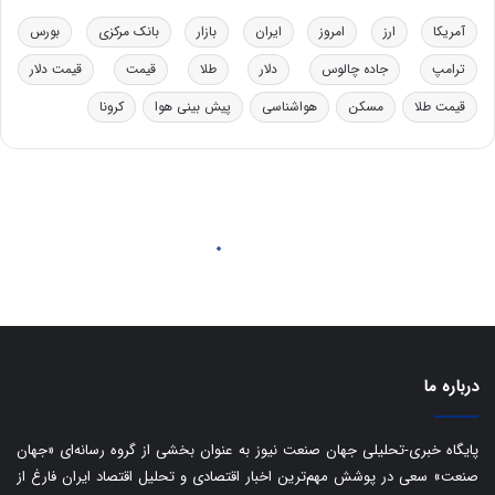
خ
ت
آمریکا
ارز
امروز
ایران
بازار
بانک مرکزی
بورس
و
ی
د
ب
ترامپ
جاده چالوس
دلار
طلا
قیمت
قیمت دلار
ر
ا
و
ی
قیمت طلا
مسکن
هواشناسی
پیش بینی هوا
کرونا
ه
س
ا
ت
ی
د
ب
ا
ک
ی
ف
ی
ت
درباره ما
پایگاه خبری-تحلیلی جهان صنعت نیوز به عنوان بخشی از گروه رسانه‌ای «جهان
صنعت» سعی در پوشش مهم‌ترین اخبار اقتصادی و تحلیل اقتصاد ایران فارغ از