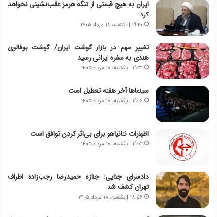
ن‌
ا
ایران به هیچ قیمتی از تنگه هرمز عقب‌نشینی نخواهد
خ
ی
کرد
و
ر
۱۹:۴۰ | یکشنبه، ۱۸ مرداد ۱۴۰۵
د
ا
ر
ن
تغییر مهم در بازار گوشت ایران/ گوشت بوفالوی
و
،
هندی به سفره ایرانی رسید
ر
ه
۱۹:۳۱ | یکشنبه، ۱۸ مرداد ۱۴۰۵
و
ی
ش
چ
سینماها آخر هفته تعطیل است
ن
گ
۱۹:۱۶ | یکشنبه، ۱۸ مرداد ۱۴۰۵
ا
ا
س
ه
ت
ج
اظهارات نتانیاهو برای بی‌اثر کردن توافق است
|
ز
ب
۱۹:۰۲ | یکشنبه، ۱۸ مرداد ۱۴۰۵
ا
ر
ی
ن
ن
ا
ج
دادسرای جنایی: جنازه حمیدرضا رجب‌زاده اطراف
م
ن
تهران کشف شد
ه
گ
۱۸:۵۶ | یکشنبه، ۱۸ مرداد ۱۴۰۵
ج
،
د
ن