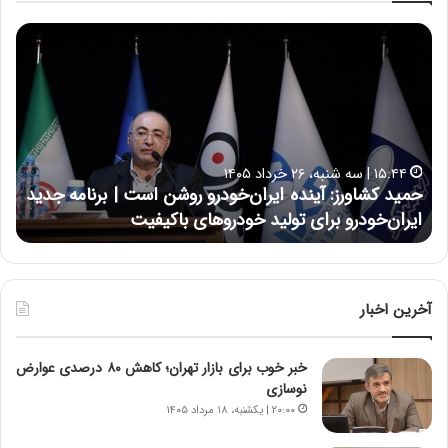
ح
ح
م
س
ی
ی
د
ن
ک
ع
ش
ل
ا
ا
۱۵:۴۴ | سه شنبه، ۲۶ خرداد ۱۴۰۵
و
ی
حمید کشاورز: آینده ایران‌خودرو روشن است | برنامه جدید
ح
ر
ی
ایران‌خودرو برای تولید خودروهای باکیفیت
ن
ز
:
:
د
آ
ر
ی
ط
ن
و
آخرین اخبار
د
ل
ه
ت
خبر خوب برای بازار تهران؛ کاهش ۸۰ درصدی عوارض
ا
ا
نوسازی
ی
ر
ر
ی
۲۰:۰۰ | یکشنبه، ۱۸ مرداد ۱۴۰۵
ا
خ