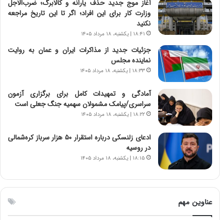
آغاز موج جدید حذف یارانه و کالابرگ؛ ضرب‌الاجل
ی
ت
وزارت کار برای این افراد؛ اگر تا این تاریخ مراجعه
د
و
نکنید
ا
ا
۱۸:۴۱ | یکشنبه، ۱۸ مرداد ۱۴۰۵
ی
ن
جزئیات جدید از مذاکرات ایران و عمان به روایت
ر
س
نماینده مجلس
ا
ت
ن‌
ه
۱۸:۳۳ | یکشنبه، ۱۸ مرداد ۱۴۰۵
خ
د
و
ر
آمادگی و تمهیدات کامل برای برگزاری آزمون
د
م
سراسری/پیامک مشمولان سهمیه جنگ جعلی است
ر
ق
۱۸:۲۲ | یکشنبه، ۱۸ مرداد ۱۴۰۵
و
ا
ب
ب
ادعای زلنسکی درباره استقرار ۵۰ هزار سرباز کره‌شمالی
ر
ل
در روسیه
ا
چ
۱۸:۱۵ | یکشنبه، ۱۸ مرداد ۱۴۰۵
ی
ن
ت
ی
و
ن
ل
ق
عناوین مهم
ی
د
د
ر